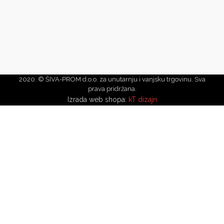
2020. © ŠIVA-PROM d.o.o. za unutarnju i vanjsku trgovinu. Sva
prava pridržana.
Izrada web shopa:
kT dizajn