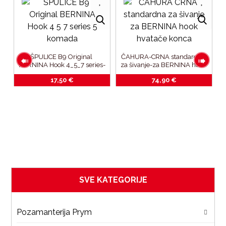
ŠPULICE B9 Original 
ČAHURA-CRNA standardna 
BERNINA Hook 4_5_7 series-
za šivanje-za BERNINA hook 
5 komada
hvatače konca
17,50
€
74,90
€
k
SVE KATEGORIJE
Pozamanterija Prym