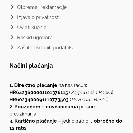
Otprema i reklamacije
Izjava o privatnosti
Uvjeti kupnje
Raskid ugovora
Zaštita osobnih podataka
Načini plaćanja
1. Direktno plaćanje
na naš račun:
HR6423600001101376115
(
Zagrebačka Banka
)
HR6023400091110773503
(
Privredna Banka
)
2. Pouzećem – novčanicama
prilikom
preuzimanja
3. Kartično plaćanje –
jednokratno ili
obročno do
12 rata