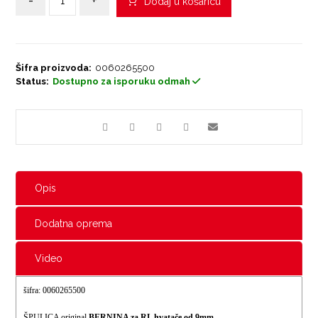
-
+
Dodaj u košaricu
Šifra proizvoda:
0060265500
Status:
Dostupno za isporuku odmah
Opis
Dodatna oprema
Video
šifra: 0060265500
ŠPULICA original
BERNINA za RL hvatače od 9mm