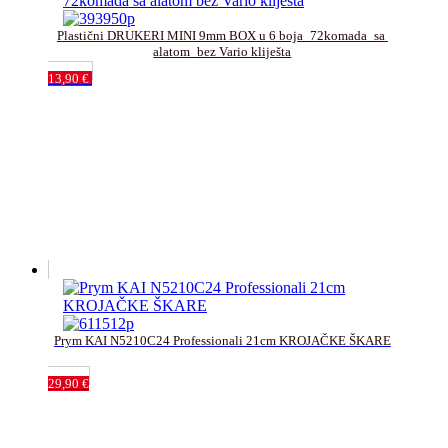
Plastični DRUKERI MINI 9mm BOX u 6 boja_72komada_sa 
alatom_bez Vario kliješta
13,90
€
Prym KAI N5210C24 Professionali 21cm KROJAČKE ŠKARE
29,90
€