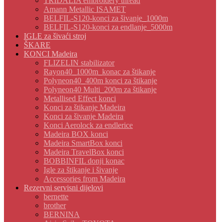
TRIDALIA embroidery thread
Amann Metallic ISAMET
BELFIL-S120-konci za šivanje_1000m
BELFIL-S120-konci za endlanje_5000m
IGLE za šivaći stroj
ŠKARE
KONCI Madeira
FLIZELIN stabilizator
Rayon40_1000m_konac za štikanje
Polyneon40_400m konci za štikanje
Polyneon40 Multi_200m za štikanje
Metallised Effect konci
Konci za štikanje Madeira
Konci za šivanje Madeira
Konci Aerolock za endlerice
Madeira BOX konci
Madeira SmartBox konci
Madeira TravelBox konci
BOBBINFIL donji konac
Igle za štikanje i šivanje
Accessories from Madeira
Rezervni servisni dijelovi
bernette
brother
BERNINA