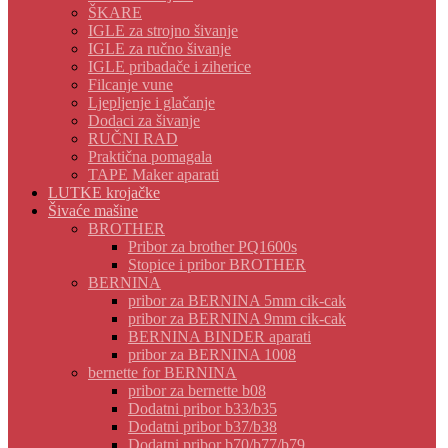
ŠKARE
IGLE za strojno šivanje
IGLE za ručno šivanje
IGLE pribadače i ziherice
Filcanje vune
Ljepljenje i glačanje
Dodaci za šivanje
RUČNI RAD
Praktična pomagala
TAPE Maker aparati
LUTKE krojačke
Šivaće mašine
BROTHER
Pribor za brother PQ1600s
Stopice i pribor BROTHER
BERNINA
pribor za BERNINA 5mm cik-cak
pribor za BERNINA 9mm cik-cak
BERNINA BINDER aparati
pribor za BERNINA 1008
bernette for BERNINA
pribor za bernette b08
Dodatni pribor b33/b35
Dodatni pribor b37/b38
Dodatni pribor b70/b77/b79