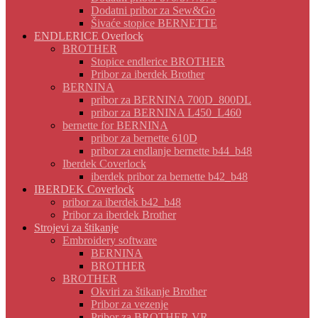
Dodatni pribor za Sew&Go
Šivaće stopice BERNETTE
ENDLERICE Overlock
BROTHER
Stopice endlerice BROTHER
Pribor za iberdek Brother
BERNINA
pribor za BERNINA 700D_800DL
pribor za BERNINA L450_L460
bernette for BERNINA
pribor za bernette 610D
pribor za endlanje bernette b44_b48
Iberdek Coverlock
iberdek pribor za bernette b42_b48
IBERDEK Coverlock
pribor za iberdek b42_b48
Pribor za iberdek Brother
Strojevi za štikanje
Embroidery software
BERNINA
BROTHER
BROTHER
Okviri za štikanje Brother
Pribor za vezenje
Pribor za BROTHER VR