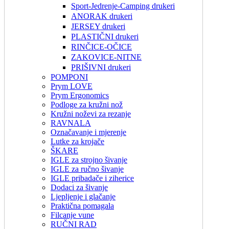
Sport-Jedrenje-Camping drukeri
ANORAK drukeri
JERSEY drukeri
PLASTIČNI drukeri
RINČICE-OČICE
ZAKOVICE-NITNE
PRIŠIVNI drukeri
POMPONI
Prym LOVE
Prym Ergonomics
Podloge za kružni nož
Kružni noževi za rezanje
RAVNALA
Označavanje i mjerenje
Lutke za krojače
ŠKARE
IGLE za strojno šivanje
IGLE za ručno šivanje
IGLE pribadače i ziherice
Dodaci za šivanje
Ljepljenje i glačanje
Praktična pomagala
Filcanje vune
RUČNI RAD