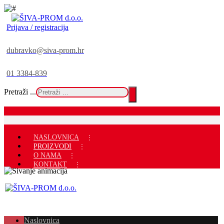
Prijava / registracija
dubravko@siva-prom.hr
01 3384-839
Pretraži ...
NASLOVNICA
PROIZVODI
O NAMA
KONTAKT
Naslovnica