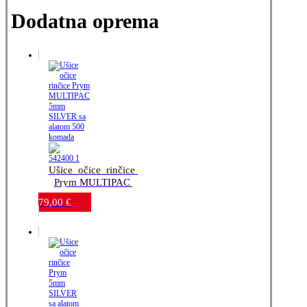
Dodatna oprema
Ušice_očice_rinčice 
Prym MULTIPAC 
5mm SILVER sa 
79,00
€
alatom_500 komada