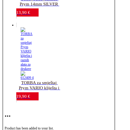
Prym 14mm SILVER 
sa alatom_10 komada
13,90
€
TORBA za smještaj 
Prym VARIO kliješta i 
raznih alata za drukere
19,90
€
...
Product has been added to your list.