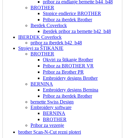
pribor za endlanje bernette b44_b48
BROTHER
Stopice endlerice BROTHER
Pribor za iberdek Brother
Iberdek Coverlock
iberdek pribor za bernette b42_b48
IBERDEK Coverlock
pribor za iberdek b42_b48
Strojevi za ŠTIKANJE
BROTHER
Okviri za štikanje Brother
Pribor za BROTHER VR
Pribor za Brother PR
Embroidery designs Brother
BERNINA
Embroidery designs Bernina
Pribor za iberdek Brother
bernette Swiss Design
Embroidery software
BERNINA
BROTHER
Pribor za vezenje
brother Scan-N-Cut rezni ploteri