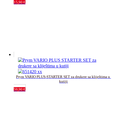
15,90
€
Prym VARIO PLUS-STARTER SET za drukere sa kliještima u 
kutiji
59,90
€