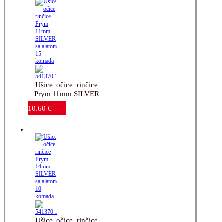
Ušice_očice_rinčice 
Prym 11mm SILVER 
sa alatom_15 komada
10,60
€
Ušice_očice_rinčice 