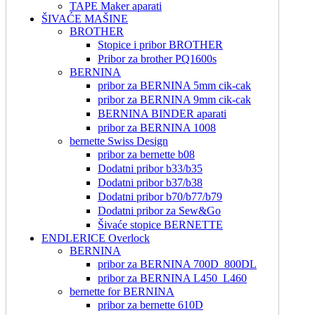
TAPE Maker aparati
ŠIVAĆE MAŠINE
BROTHER
Stopice i pribor BROTHER
Pribor za brother PQ1600s
BERNINA
pribor za BERNINA 5mm cik-cak
pribor za BERNINA 9mm cik-cak
BERNINA BINDER aparati
pribor za BERNINA 1008
bernette Swiss Design
pribor za bernette b08
Dodatni pribor b33/b35
Dodatni pribor b37/b38
Dodatni pribor b70/b77/b79
Dodatni pribor za Sew&Go
Šivaće stopice BERNETTE
ENDLERICE Overlock
BERNINA
pribor za BERNINA 700D_800DL
pribor za BERNINA L450_L460
bernette for BERNINA
pribor za bernette 610D