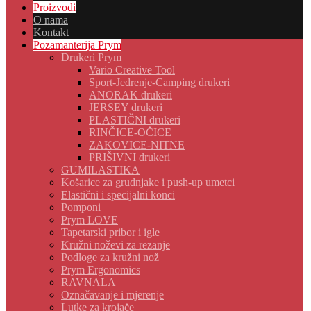
Proizvodi
O nama
Kontakt
Pozamanterija Prym
Drukeri Prym
Vario Creative Tool
Sport-Jedrenje-Camping drukeri
ANORAK drukeri
JERSEY drukeri
PLASTIČNI drukeri
RINČICE-OČICE
ZAKOVICE-NITNE
PRIŠIVNI drukeri
GUMILASTIKA
Košarice za grudnjake i push-up umetci
Elastični i specijalni konci
Pomponi
Prym LOVE
Tapetarski pribor i igle
Kružni noževi za rezanje
Podloge za kružni nož
Prym Ergonomics
RAVNALA
Označavanje i mjerenje
Lutke za krojače