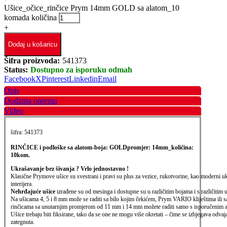
Ušice_očice_rinčice Prym 14mm GOLD sa alatom_10
komada količina
+
Dodaj u košaricu
Šifra proizvoda:
541373
Status:
Dostupno za isporuku odmah
Facebook
X
Pinterest
Linkedin
Email
Opis
Dodatna oprema
Video
šifra: 541373
RINČICE i podloške sa alatom-boja: GOLD
promjer: 14mm_količina:
10kom.
Ukrašavanje bez šivanja ? Vrlo jednostavno !
Klasične Prymove ušice su svestrani i pravi su plus za vezice, rukotvorine, kao moderni ukr
interijera.
Nehrđajuće ušice
izrađene su od mesinga i dostupne su u različitim bojama i s različitim
Na ušicama 4, 5 i 8 mm može se raditi sa bilo kojim čekićem, Prym VARIO kliještima ili 
rinčicama sa unutarnjim promjerom od 11 mm i 14 mm možete raditi samo s isporučenim al
Ušice trebaju biti fiksirane, tako da se one ne mogu više okretati – čime se izbjegava odvaj
zategnuta.