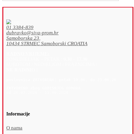
01 3384-839
dubravko@siva-prom.hr
Samoborska 23,
10434 STRMEC Samoborski CROATIA
RADNO VRIJEME:
PONEDJELJAK – PETAK :
9.30 – 17.30
SUBOTOM / NEDJELJOM i PRAZNICIMA :
NE RADIMO !
poslovnica 
ZATVORENA: petak 19
.06. do 23.06.26
ZATVORENO zbog GODIŠNJEG ODMORA
od 26.07.2026 - 11.08.2026
Informacije
O nama