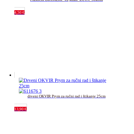
4,50
€
drveni OKVIR Prym za ručni rad i štikanje 25cm﻿
13,90
€