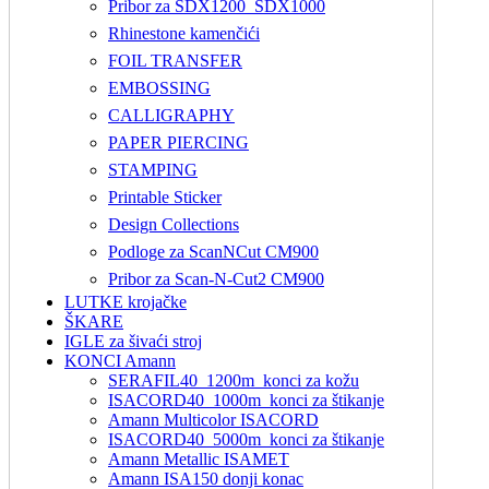
Pribor za SDX1200_SDX1000
Rhinestone kamenčići
FOIL TRANSFER
EMBOSSING
CALLIGRAPHY
PAPER PIERCING
STAMPING
Printable Sticker
Design Collections
Podloge za ScanNCut CM900
Pribor za Scan-N-Cut2 CM900
LUTKE krojačke
ŠKARE
IGLE za šivaći stroj
KONCI Amann
SERAFIL40_1200m_konci za kožu
ISACORD40_1000m_konci za štikanje
Amann Multicolor ISACORD
ISACORD40_5000m_konci za štikanje
Amann Metallic ISAMET
Amann ISA150 donji konac