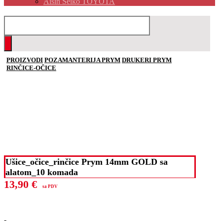
Aisin Seiko TOYOTA
PROIZVODI
POZAMANTERIJA PRYM
DRUKERI PRYM
RINČICE-OČICE
Ušice_očice_rinčice Prym 14mm GOLD sa
alatom_10 komada
13,90
€
sa PDV
-