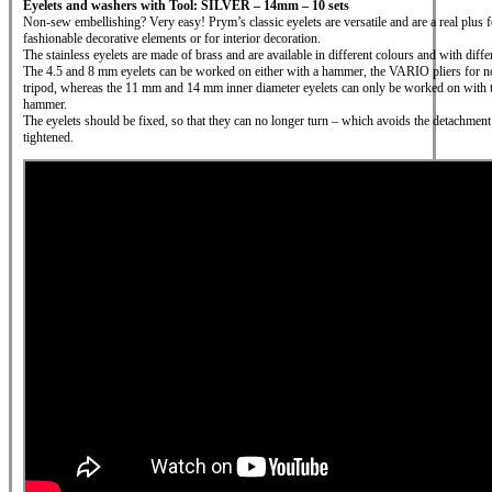
Eyelets and washers with Tool: SILVER – 14mm – 10 sets
Non-sew embellishing? Very easy! Prym’s classic eyelets are versatile and are a real plus fo
fashionable decorative elements or for interior decoration.
The stainless eyelets are made of brass and are available in different colours and with diffe
The 4.5 and 8 mm eyelets can be worked on either with a hammer, the VARIO pliers for n
tripod, whereas the 11 mm and 14 mm inner diameter eyelets can only be worked on with t
hammer.
The eyelets should be fixed, so that they can no longer turn – which avoids the detachment o
tightened.