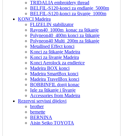
TRIDALIA embroidery thread
BELFIL-S120-konci za endlanje_5000m
BELFIL-S120-konci za šivanje_1000m
KONCI Madeira
FLIZELIN stabilizator
Rayon40_1000m_konac za štikanje
Polyneon40_400m konci za štikanje
Polyneon40 Multi_200m za štikanje
Metallised Effect konci
Konci za štikanje Madeira
Konci za šivanje Madeira
Konci Aerolock za endlerice
Madeira BOX konci
Madeira SmartBox konci
Madeira TravelBox konci
BOBBINFIL donji konac
Igle za štikanje i šivanje
Accessories from Madeira
Rezervni servisni dijelovi
brother
bernette
BERNINA
Aisin Seiko TOYOTA