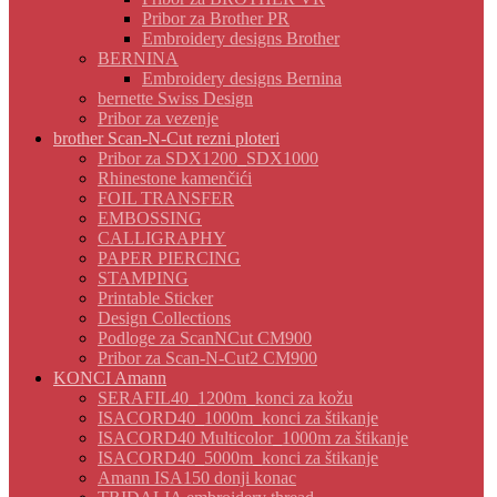
Pribor za Brother PR
Embroidery designs Brother
BERNINA
Embroidery designs Bernina
bernette Swiss Design
Pribor za vezenje
brother Scan-N-Cut rezni ploteri
Pribor za SDX1200_SDX1000
Rhinestone kamenčići
FOIL TRANSFER
EMBOSSING
CALLIGRAPHY
PAPER PIERCING
STAMPING
Printable Sticker
Design Collections
Podloge za ScanNCut CM900
Pribor za Scan-N-Cut2 CM900
KONCI Amann
SERAFIL40_1200m_konci za kožu
ISACORD40_1000m_konci za štikanje
ISACORD40 Multicolor_1000m za štikanje
ISACORD40_5000m_konci za štikanje
Amann ISA150 donji konac