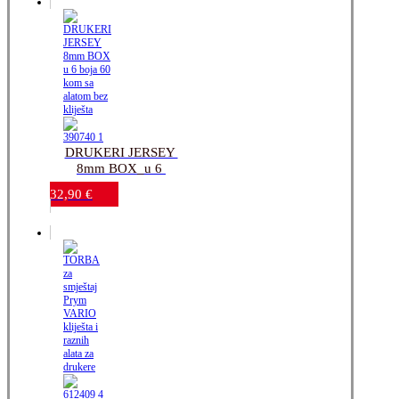
DRUKERI JERSEY 
8mm BOX_u 6 
boja_60 kom_sa 
32,90
€
alatom bez kliješta