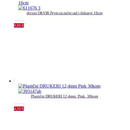
drveni OKVIR Prym za ručni rad i štikanje 16cm﻿
9,90
€
Plastični DRUKERI 12,4mm_Pink_30kom
4,50
€