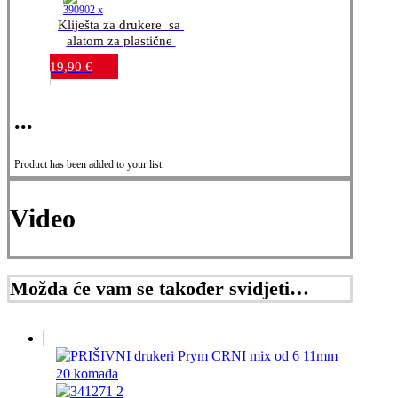
Kliješta za drukere_sa 
alatom za plastične 
drukere_Prym Love 
19,90
€
VARIO Pink
...
Product has been added to your list.
Video
Možda će vam se također svidjeti…