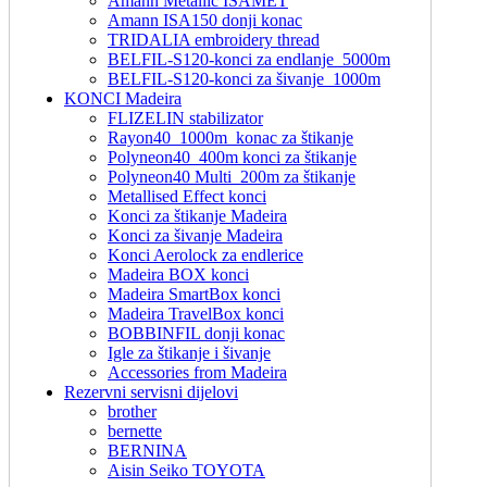
Amann Metallic ISAMET
Amann ISA150 donji konac
TRIDALIA embroidery thread
BELFIL-S120-konci za endlanje_5000m
BELFIL-S120-konci za šivanje_1000m
KONCI Madeira
FLIZELIN stabilizator
Rayon40_1000m_konac za štikanje
Polyneon40_400m konci za štikanje
Polyneon40 Multi_200m za štikanje
Metallised Effect konci
Konci za štikanje Madeira
Konci za šivanje Madeira
Konci Aerolock za endlerice
Madeira BOX konci
Madeira SmartBox konci
Madeira TravelBox konci
BOBBINFIL donji konac
Igle za štikanje i šivanje
Accessories from Madeira
Rezervni servisni dijelovi
brother
bernette
BERNINA
Aisin Seiko TOYOTA