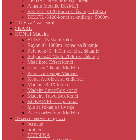
TRIDALIA embroidery thread
Amann Metallic ISAMET
BELFIL-S120-konci za šivanje_1000m
BELFIL-S120-konci za endlanje_5000m
IGLE za šivaći stroj
ŠKARE
KONCI Madeira
FLIZELIN stabilizator
Rayon40_1000m_konac za štikanje
Polyneon40_400m konci za štikanje
Polyneon40 Multi_200m za štikanje
Metallised Effect konci
Konci za štikanje Madeira
Konci za šivanje Madeira
Konci Aerolock za endlerice
Madeira BOX konci
Madeira SmartBox konci
Madeira TravelBox konci
BOBBINFIL donji konac
Igle za štikanje i šivanje
Accessories from Madeira
Rezervni servisni dijelovi
bernette
brother
BERNINA