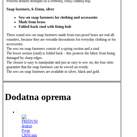
Prišivni drukeri dostupni su u srebrnoj, crnoj i zlatnoj boji.
Snap fasteners, 6-11mm, silver
Sew-on snap fasteners for clothing and accessories
Made from brass
Folded-back stud with fixing hole
These round sew-on snap fasteners made from rust-proof brass are real all-
rounders,
because they are versatile decorations for everyday clothing or for
accessories.
The sew-on snap fasteners consist of a spring section and a stud.
The lower section (stud) is folded back – this protects the fabric from being
damaged by sharp edges.
The closure is easy to manipulate and just as easy to sew on; the four slots
guarantee
that the snap fasteners can be sewed on evenly.
The sew-on snap fasteners are available in silver, black and gold.
Dodatna oprema