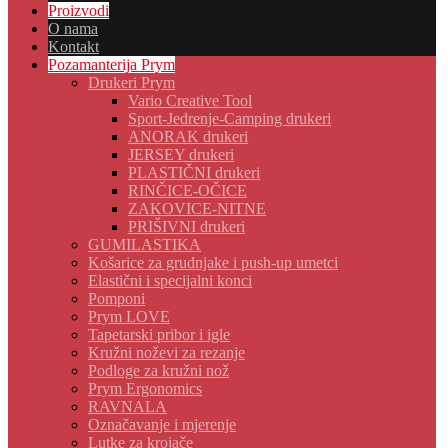
Proizvodi
O nama
Kontakt
Pozamanterija Prym
Drukeri Prym
Vario Creative Tool
Sport-Jedrenje-Camping drukeri
ANORAK drukeri
JERSEY drukeri
PLASTIČNI drukeri
RINČICE-OČICE
ZAKOVICE-NITNE
PRIŠIVNI drukeri
GUMILASTIKA
Košarice za grudnjake i push-up umetci
Elastični i specijalni konci
Pomponi
Prym LOVE
Tapetarski pribor i igle
Kružni noževi za rezanje
Podloge za kružni nož
Prym Ergonomics
RAVNALA
Označavanje i mjerenje
Lutke za krojače