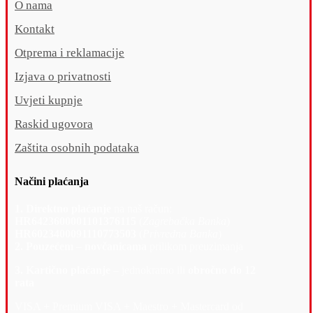
O nama
Kontakt
Otprema i reklamacije
Izjava o privatnosti
Uvjeti kupnje
Raskid ugovora
Zaštita osobnih podataka
Načini plaćanja
1. Direktno plaćanje
na naš račun:
HR6423600001101376115
(
Zagrebačka Banka
)
HR6023400091110773503
(
Privredna Banka
)
2. Pouzećem – novčanicama
prilikom preuzimanja
3. Kartično plaćanje –
jednokratno ili
obročno do 12
rata
VISA + Premium VISA + Maestro + Mastercard od