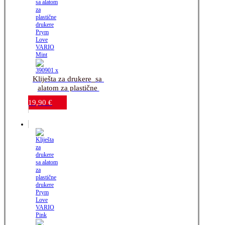
Kliješta za drukere_sa 
alatom za plastične 
drukere_Prym Love 
19,90
€
VARIO Mint