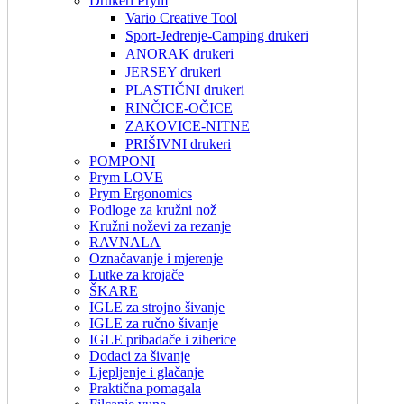
Drukeri Prym
Vario Creative Tool
Sport-Jedrenje-Camping drukeri
ANORAK drukeri
JERSEY drukeri
PLASTIČNI drukeri
RINČICE-OČICE
ZAKOVICE-NITNE
PRIŠIVNI drukeri
POMPONI
Prym LOVE
Prym Ergonomics
Podloge za kružni nož
Kružni noževi za rezanje
RAVNALA
Označavanje i mjerenje
Lutke za krojače
ŠKARE
IGLE za strojno šivanje
IGLE za ručno šivanje
IGLE pribadače i ziherice
Dodaci za šivanje
Ljepljenje i glačanje
Praktična pomagala