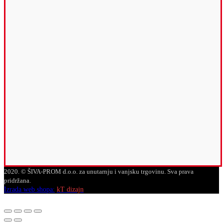
2020. © ŠIVA-PROM d.o.o. za unutarnju i vanjsku trgovinu. Sva prava
pridržana.
Izrada web shopa:
kT dizajn