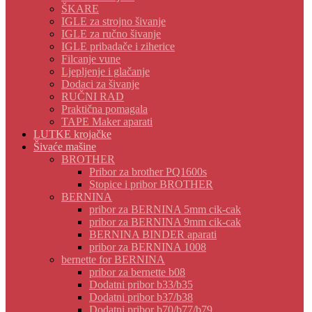
ŠKARE
IGLE za strojno šivanje
IGLE za ručno šivanje
IGLE pribadače i ziherice
Filcanje vune
Ljepljenje i glačanje
Dodaci za šivanje
RUČNI RAD
Praktična pomagala
TAPE Maker aparati
LUTKE krojačke
Šivaće mašine
BROTHER
Pribor za brother PQ1600s
Stopice i pribor BROTHER
BERNINA
pribor za BERNINA 5mm cik-cak
pribor za BERNINA 9mm cik-cak
BERNINA BINDER aparati
pribor za BERNINA 1008
bernette for BERNINA
pribor za bernette b08
Dodatni pribor b33/b35
Dodatni pribor b37/b38
Dodatni pribor b70/b77/b79