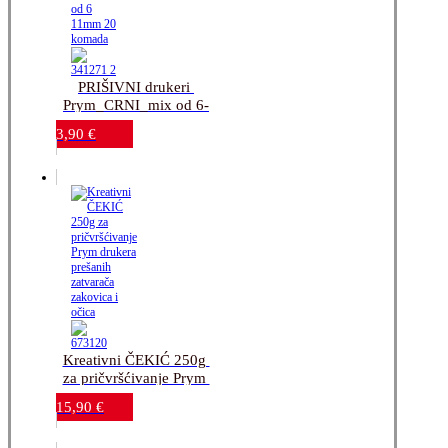
PRIŠIVNI drukeri 
Prym_CRNI_mix od 6-
11mm_20 komada
3,90
€
Kreativni ČEKIĆ 250g 
za pričvršćivanje Prym 
drukera_prešanih 
15,90
€
zatvarača_zakovica i 
očica