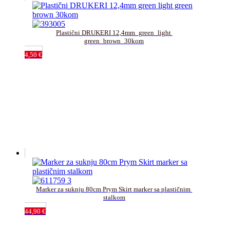
Plastični DRUKERI 12,4mm_green_light 
green_brown_30kom
4,50
€
Marker za suknju 80cm Prym Skirt marker sa plastičnim 
stalkom
44,90
€