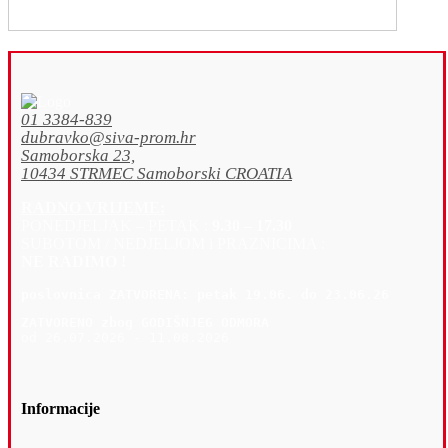
01 3384-839
dubravko@siva-prom.hr
Samoborska 23,
10434 STRMEC Samoborski CROATIA
RADNO VRIJEME:
PONEDJELJAK – PETAK :
9.30 – 17.30
SUBOTOM / NEDJELJOM i PRAZNICIMA :
NE RADIMO !
poslovnica 
ZATVORENA: petak 19
.06. do 23.06.26
ZATVORENO zbog GODIŠNJEG ODMORA
od 26.07.2026 - 11.08.2026
Informacije