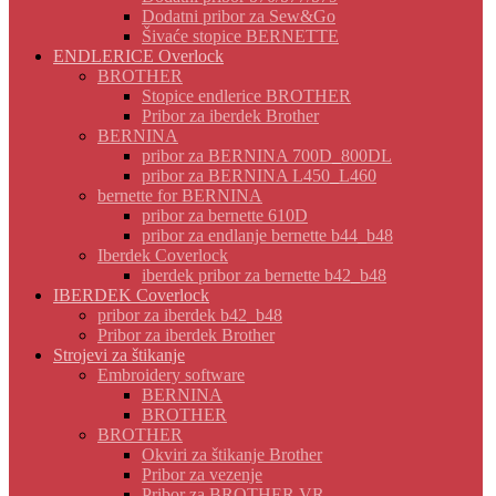
Dodatni pribor za Sew&Go
Šivaće stopice BERNETTE
ENDLERICE Overlock
BROTHER
Stopice endlerice BROTHER
Pribor za iberdek Brother
BERNINA
pribor za BERNINA 700D_800DL
pribor za BERNINA L450_L460
bernette for BERNINA
pribor za bernette 610D
pribor za endlanje bernette b44_b48
Iberdek Coverlock
iberdek pribor za bernette b42_b48
IBERDEK Coverlock
pribor za iberdek b42_b48
Pribor za iberdek Brother
Strojevi za štikanje
Embroidery software
BERNINA
BROTHER
BROTHER
Okviri za štikanje Brother
Pribor za vezenje
Pribor za BROTHER VR