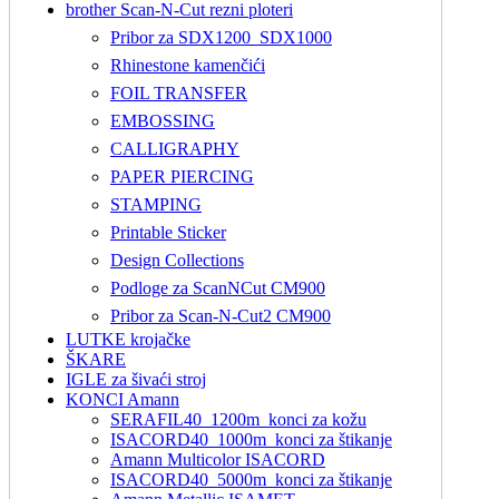
brother Scan-N-Cut rezni ploteri
Pribor za SDX1200_SDX1000
Rhinestone kamenčići
FOIL TRANSFER
EMBOSSING
CALLIGRAPHY
PAPER PIERCING
STAMPING
Printable Sticker
Design Collections
Podloge za ScanNCut CM900
Pribor za Scan-N-Cut2 CM900
LUTKE krojačke
ŠKARE
IGLE za šivaći stroj
KONCI Amann
SERAFIL40_1200m_konci za kožu
ISACORD40_1000m_konci za štikanje
Amann Multicolor ISACORD
ISACORD40_5000m_konci za štikanje