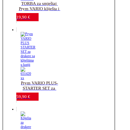
TORBA za smještaj 
Prym VARIO kliješta i 
raznih alata za drukere
19,90
€
Prym VARIO PLUS-
STARTER SET za 
drukere sa kliještima u 
59,90
€
kutiji