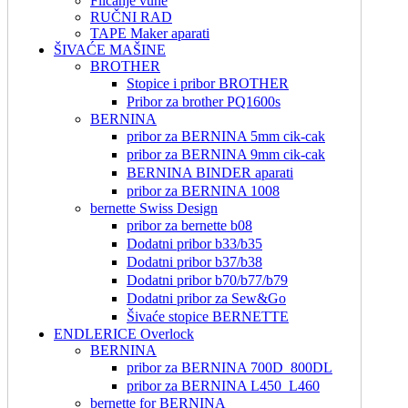
Filcanje vune
RUČNI RAD
TAPE Maker aparati
ŠIVAĆE MAŠINE
BROTHER
Stopice i pribor BROTHER
Pribor za brother PQ1600s
BERNINA
pribor za BERNINA 5mm cik-cak
pribor za BERNINA 9mm cik-cak
BERNINA BINDER aparati
pribor za BERNINA 1008
bernette Swiss Design
pribor za bernette b08
Dodatni pribor b33/b35
Dodatni pribor b37/b38
Dodatni pribor b70/b77/b79
Dodatni pribor za Sew&Go
Šivaće stopice BERNETTE
ENDLERICE Overlock
BERNINA
pribor za BERNINA 700D_800DL
pribor za BERNINA L450_L460
bernette for BERNINA