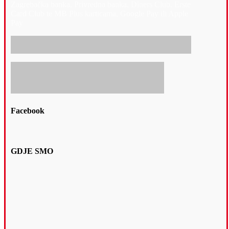
Zagrebačka banka, Privredna banka, Diners Club, Erste
Card Club te MB Plus karticama, Google Pay ili Apple
Pay
Facebook
GDJE SMO