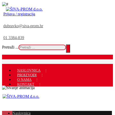
Prijava / registracija
dubravko@siva-prom.hr
01 3384-839
Pretraži ...
NASLOVNICA
PROIZVODI
O NAMA
KONTAKT
Naslovnica