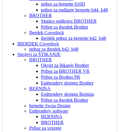
pribor za bernette 610D
pribor za endlanje bernette b44_b48
BROTHER
Stopice endlerice BROTHER
Pribor za iberdek Brother
Iberdek Coverlock
iberdek pribor za bernette b42_b48
IBERDEK Coverlock
pribor za iberdek b42_b48
Strojevi za ŠTIKANJE
BROTHER
Okviri za štikanje Brother
Pribor za BROTHER VR
Pribor za Brother PR
Embroidery designs Brother
BERNINA
Embroidery designs Bernina
Pribor za iberdek Brother
bernette Swiss Design
Embroidery software
BERNINA
BROTHER
Pribor za vezenje