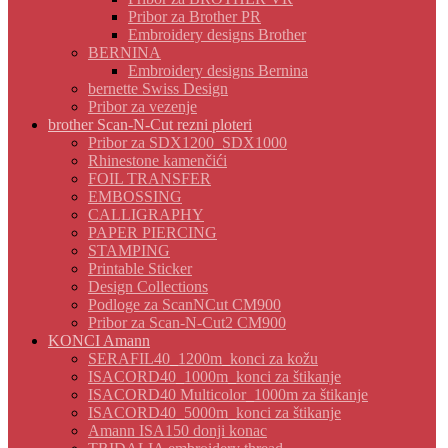
Pribor za Brother PR
Embroidery designs Brother
BERNINA
Embroidery designs Bernina
bernette Swiss Design
Pribor za vezenje
brother Scan-N-Cut rezni ploteri
Pribor za SDX1200_SDX1000
Rhinestone kamenčići
FOIL TRANSFER
EMBOSSING
CALLIGRAPHY
PAPER PIERCING
STAMPING
Printable Sticker
Design Collections
Podloge za ScanNCut CM900
Pribor za Scan-N-Cut2 CM900
KONCI Amann
SERAFIL40_1200m_konci za kožu
ISACORD40_1000m_konci za štikanje
ISACORD40 Multicolor_1000m za štikanje
ISACORD40_5000m_konci za štikanje
Amann ISA150 donji konac