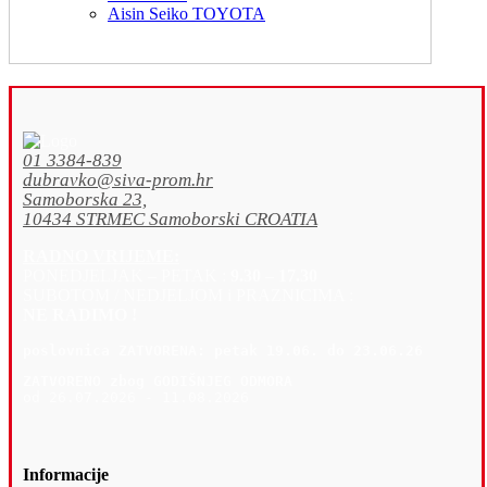
Aisin Seiko TOYOTA
01 3384-839
dubravko@siva-prom.hr
Samoborska 23,
10434 STRMEC Samoborski CROATIA
RADNO VRIJEME:
PONEDJELJAK – PETAK :
9.30 – 17.30
SUBOTOM / NEDJELJOM i PRAZNICIMA :
NE RADIMO !
poslovnica 
ZATVORENA: petak 19
.06. do 23.06.26
ZATVORENO zbog GODIŠNJEG ODMORA
od 26.07.2026 - 11.08.2026
Informacije