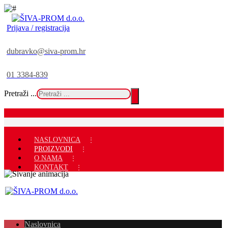
Prijava / registracija
dubravko@siva-prom.hr
01 3384-839
Pretraži ...
NASLOVNICA
PROIZVODI
O NAMA
KONTAKT
Naslovnica