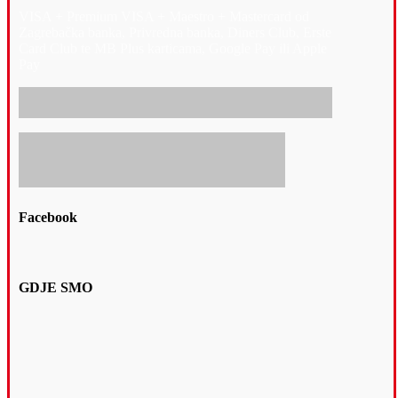
VISA + Premium VISA + Maestro + Mastercard od
Zagrebačka banka, Privredna banka, Diners Club, Erste
Card Club te MB Plus karticama, Google Pay ili Apple
Pay
Facebook
GDJE SMO