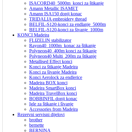
ISACORD40_5000m_konci za štikanje
Amann Metallic ISAMET
Amann ISA150 donji konac
TRIDALIA embroidery thread
BELFIL-S120-konci za endlanje_5000m
BELFIL-S120-konci za šivanje_1000m
KONCI Madeira
FLIZELIN stabilizator
Rayon40_1000m_konac za štikanje
Polyneon40_400m konci za štikanje
Polyneon40 Multi_200m za štikanje
Metallised Effect konci
Konci za štikanje Madeira
Konci za šivanje Madeira
Konci Aerolock za endlerice
Madeira BOX konci
Madeira SmartBox konci
Madeira TravelBox konci
BOBBINFIL donji konac
Igle za štikanje i šivanje
Accessories from Madeira
Rezervni servisni dijelovi
brother
bernette
BERNINA