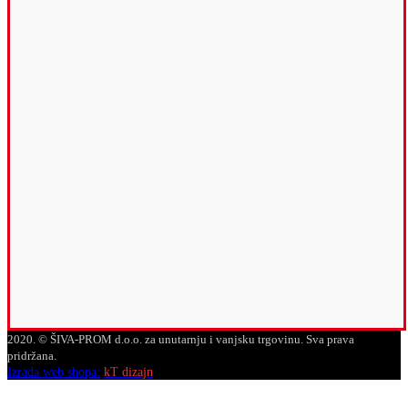
2020. © ŠIVA-PROM d.o.o. za unutarnju i vanjsku trgovinu. Sva prava
pridržana.
Izrada web shopa:
kT dizajn