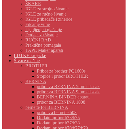
ŠKARE
IGLE za strojno šivanje
IGLE za ručno šivanje
IGLE pribadače i ziherice
Filcanje vune
Ljepljenje i glačanje
Dodaci za šivanje
RUČNI RAD
Praktična pomagala
TAPE Maker aparati
LUTKE krojačke
Šivaće mašine
BROTHER
Pribor za brother PQ1600s
Stopice i pribor BROTHER
BERNINA
pribor za BERNINA 5mm cik-cak
pribor za BERNINA 9mm cik-cak
BERNINA BINDER aparati
pribor za BERNINA 1008
bernette for BERNINA
pribor za bernette b08
Dodatni pribor b33/b35
Dodatni pribor b37/b38
Dodatni pribor b70/b77/b79