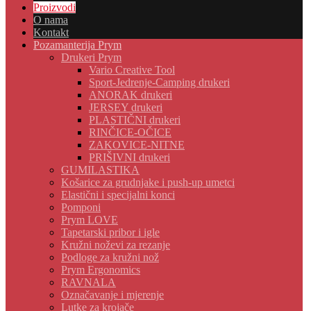
Proizvodi
O nama
Kontakt
Pozamanterija Prym
Drukeri Prym
Vario Creative Tool
Sport-Jedrenje-Camping drukeri
ANORAK drukeri
JERSEY drukeri
PLASTIČNI drukeri
RINČICE-OČICE
ZAKOVICE-NITNE
PRIŠIVNI drukeri
GUMILASTIKA
Košarice za grudnjake i push-up umetci
Elastični i specijalni konci
Pomponi
Prym LOVE
Tapetarski pribor i igle
Kružni noževi za rezanje
Podloge za kružni nož
Prym Ergonomics
RAVNALA
Označavanje i mjerenje
Lutke za krojače