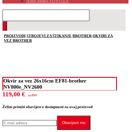
Aisin Seiko TOYOTA
PROIZVODI
STROJEVI ZA ŠTIKANJE
BROTHER
OKVIRI ZA
VEZ BROTHER
Okvir za vez 26x16cm EF81-brother
NV800e_NV2600
119,00
€
sa PDV
Želim primiti obavijest o dostupnosti za ovaj proizvod
Obavijesti me