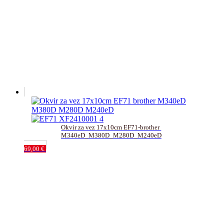
Okvir za vez 17x10cm EF71-brother 
M340eD_M380D_M280D_M240eD
69,00
€