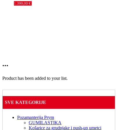
1.399,00
€
...
Product has been added to your list.
SVE KATEGORIJE
Pozamanterija Prym
GUMILASTIKA
Košarice za grudnjake i push-up umetci