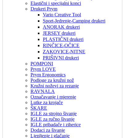
Elastični i specijalni konci
Drukeri Prym
Vario Creative Tool
Sport-Jedrenje-Camping drukeri
ANORAK drukeri
JERSEY drukeri
PLASTIČNI drukeri
RINČICE-OČICE
ZAKOVICE-NITNE
PRIŠIVNI drukeri
POMPONI
Prym LOVE
Prym Ergonomics
Podloge za kružni nož
Kružni noževi za rezanje
RAVNALA
Označavanje i mjerenje
Lutke za krojače
ŠKARE
IGLE za strojno šivanje
IGLE za ručno šivanje
IGLE pribadače i ziherice
Dodaci za šivanje
Ljepljenje i glačanje