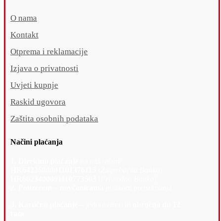
O nama
Kontakt
Otprema i reklamacije
Izjava o privatnosti
Uvjeti kupnje
Raskid ugovora
Zaštita osobnih podataka
Načini plaćanja
1. Direktno plaćanje
na naš račun:
HR6423600001101376115
(
Zagrebačka Banka
)
HR6023400091110773503
(
Privredna Banka
)
2. Pouzećem – novčanicama
prilikom preuzimanja
3. Kartično plaćanje –
jednokratno ili
obročno do 12
rata