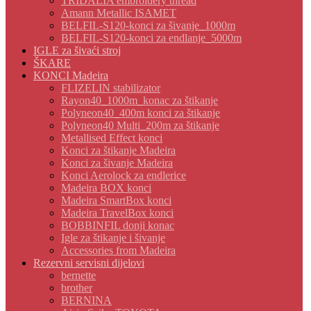
TRIDALIA embroidery thread
Amann Metallic ISAMET
BELFIL-S120-konci za šivanje_1000m
BELFIL-S120-konci za endlanje_5000m
IGLE za šivaći stroj
ŠKARE
KONCI Madeira
FLIZELIN stabilizator
Rayon40_1000m_konac za štikanje
Polyneon40_400m konci za štikanje
Polyneon40 Multi_200m za štikanje
Metallised Effect konci
Konci za štikanje Madeira
Konci za šivanje Madeira
Konci Aerolock za endlerice
Madeira BOX konci
Madeira SmartBox konci
Madeira TravelBox konci
BOBBINFIL donji konac
Igle za štikanje i šivanje
Accessories from Madeira
Rezervni servisni dijelovi
bernette
brother
BERNINA