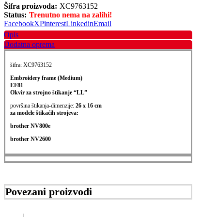
Šifra proizvoda:
XC9763152
Status:
Trenutno nema na zalihi!
Facebook
X
Pinterest
Linkedin
Email
Opis
Dodatna oprema
šifra: XC9763152
Embroidery frame (Medium)
EF81
Okvir za strojno štikanje “LL”
površina štikanja-dimenzije:
26 x 16 cm
za modele štikaćih strojeva:
brother NV800e
brother NV2600
Povezani proizvodi