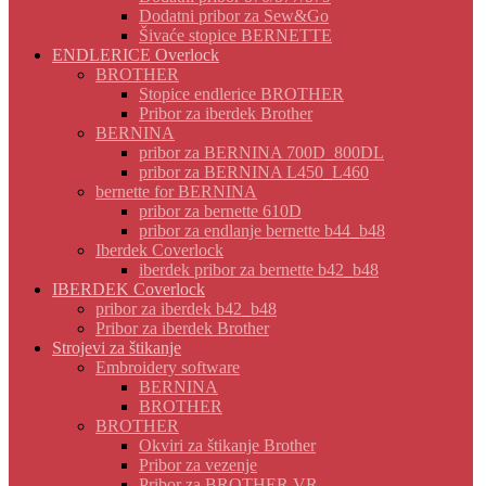
Dodatni pribor za Sew&Go
Šivaće stopice BERNETTE
ENDLERICE Overlock
BROTHER
Stopice endlerice BROTHER
Pribor za iberdek Brother
BERNINA
pribor za BERNINA 700D_800DL
pribor za BERNINA L450_L460
bernette for BERNINA
pribor za bernette 610D
pribor za endlanje bernette b44_b48
Iberdek Coverlock
iberdek pribor za bernette b42_b48
IBERDEK Coverlock
pribor za iberdek b42_b48
Pribor za iberdek Brother
Strojevi za štikanje
Embroidery software
BERNINA
BROTHER
BROTHER
Okviri za štikanje Brother
Pribor za vezenje
Pribor za BROTHER VR