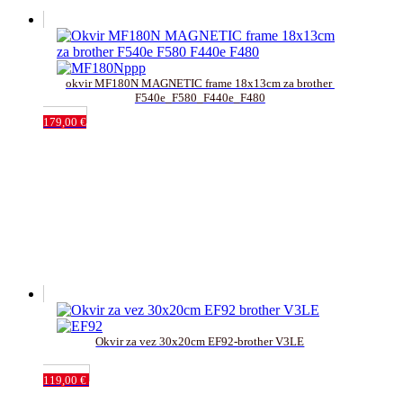
okvir MF180N MAGNETIC frame 18x13cm za brother 
F540e_F580_F440e_F480
179,00
€
Okvir za vez 30x20cm EF92-brother V3LE
119,00
€