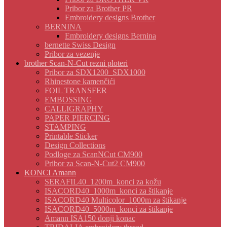
Pribor za Brother PR
Embroidery designs Brother
BERNINA
Embroidery designs Bernina
bernette Swiss Design
Pribor za vezenje
brother Scan-N-Cut rezni ploteri
Pribor za SDX1200_SDX1000
Rhinestone kamenčići
FOIL TRANSFER
EMBOSSING
CALLIGRAPHY
PAPER PIERCING
STAMPING
Printable Sticker
Design Collections
Podloge za ScanNCut CM900
Pribor za Scan-N-Cut2 CM900
KONCI Amann
SERAFIL40_1200m_konci za kožu
ISACORD40_1000m_konci za štikanje
ISACORD40 Multicolor_1000m za štikanje
ISACORD40_5000m_konci za štikanje
Amann ISA150 donji konac