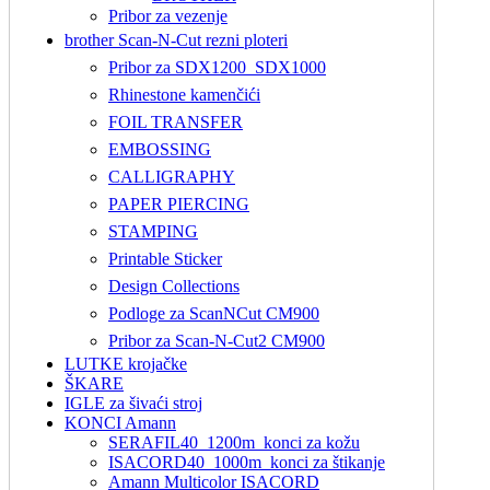
Pribor za vezenje
brother Scan-N-Cut rezni ploteri
Pribor za SDX1200_SDX1000
Rhinestone kamenčići
FOIL TRANSFER
EMBOSSING
CALLIGRAPHY
PAPER PIERCING
STAMPING
Printable Sticker
Design Collections
Podloge za ScanNCut CM900
Pribor za Scan-N-Cut2 CM900
LUTKE krojačke
ŠKARE
IGLE za šivaći stroj
KONCI Amann
SERAFIL40_1200m_konci za kožu
ISACORD40_1000m_konci za štikanje
Amann Multicolor ISACORD