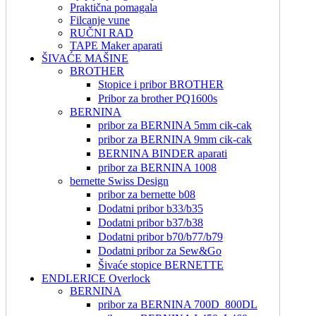
Praktična pomagala
Filcanje vune
RUČNI RAD
TAPE Maker aparati
ŠIVAĆE MAŠINE
BROTHER
Stopice i pribor BROTHER
Pribor za brother PQ1600s
BERNINA
pribor za BERNINA 5mm cik-cak
pribor za BERNINA 9mm cik-cak
BERNINA BINDER aparati
pribor za BERNINA 1008
bernette Swiss Design
pribor za bernette b08
Dodatni pribor b33/b35
Dodatni pribor b37/b38
Dodatni pribor b70/b77/b79
Dodatni pribor za Sew&Go
Šivaće stopice BERNETTE
ENDLERICE Overlock
BERNINA
pribor za BERNINA 700D_800DL