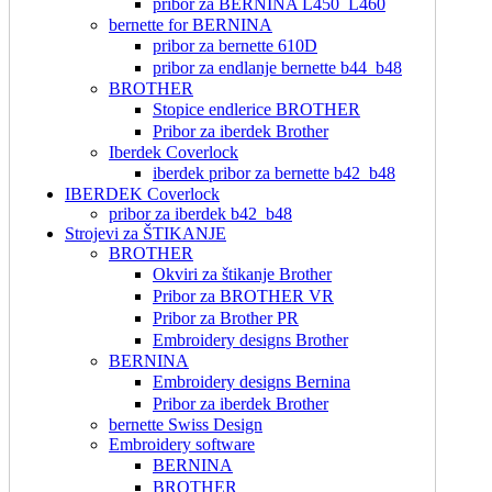
pribor za BERNINA L450_L460
bernette for BERNINA
pribor za bernette 610D
pribor za endlanje bernette b44_b48
BROTHER
Stopice endlerice BROTHER
Pribor za iberdek Brother
Iberdek Coverlock
iberdek pribor za bernette b42_b48
IBERDEK Coverlock
pribor za iberdek b42_b48
Strojevi za ŠTIKANJE
BROTHER
Okviri za štikanje Brother
Pribor za BROTHER VR
Pribor za Brother PR
Embroidery designs Brother
BERNINA
Embroidery designs Bernina
Pribor za iberdek Brother
bernette Swiss Design
Embroidery software
BERNINA
BROTHER