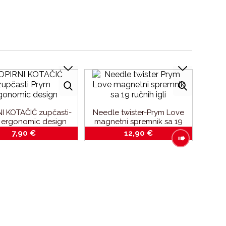
I KOTAČIĆ zupčasti-
Needle twister-Prym Love
 ergonomic design
magnetni spremnik sa 19
ručnih igli
7,90
€
12,90
€
Ne
mag
čuvan