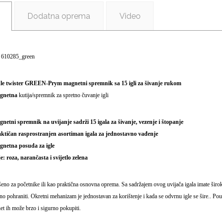
Dodatna oprema
Video
: 610285_green
le twister GREEN-Prym magnetni spremnik sa 15 igli za šivanje rukom
gnetna
kutija/spremnik za spretno čuvanje igli
gnetni spremnik na uvijanje sadrži 15 igala za šivanje, vezenje i štopanje
aktičan rasprostranjen asortiman igala za jednostavno vađenje
gnetna posuda za igle
e: roza, narančasta i svijetlo zelena
eno za početnike ili kao praktična osnovna oprema. Sa sadržajem ovog uvijača igala imate širok 
no pohraniti. Okretni mehanizam je jednostavan za korištenje i kada se odvrnu igle se šire.. Pouz
t ih može brzo i sigurno pokupiti.