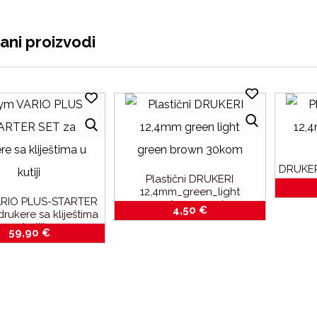
ani proizvodi
DRUKER
Plastični DRUKERI
12,4mm_green_light
ARIO PLUS-STARTER
green_brown_30kom
4,50
€
rukere sa kliještima
u kutiji
59,90
€