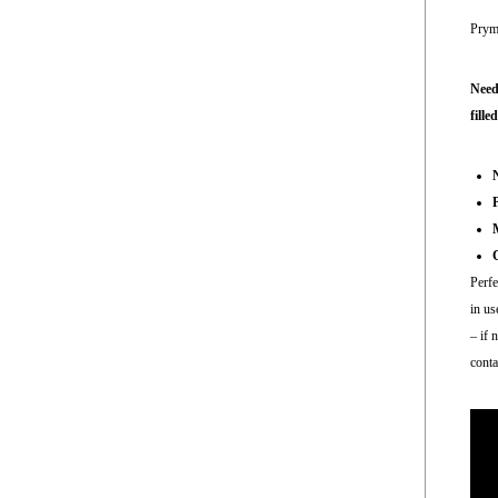
Prym 
Need
fill
N
P
M
C
Perfe
in us
– if 
conta