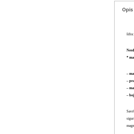
Opis
šifra
Need
* ma
– ma
– pr
– ma
– boj
Savrš
sigur
magne