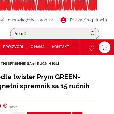
dubravko@siva-prom.hr
Prijava / registracija
PROIZVODI
O NAMA
KONTAKT
I SPREMNIK SA 15 RUČNIH IGLI
dle twister Prym GREEN-
netni spremnik sa 15 ručnih
0
€
sa PDV