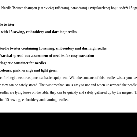
Needle Twister dostupan je u svježoj ružičastoj, narančastoj i svijetlozelenoj boji i sadrži 15 iga
le twister
ed with 15 sewing, embroidery and darning needles
eedle twister containing 15 sewing, embroidery and darning needles
ractical spread-out assortment of needles for easy extraction
agnetic container for needles
olours: pink, orange and light green
ct for beginners or as practical basic equipment. With the contents of this needle twister you 
e they can be safely stored. The twist mechanism is easy to use and when unscrewed the needles f
needles are lying loose on the table, they can be quickly and safely gathered up by the magnet. Th
ins 15 sewing, embroidery and darning needles.