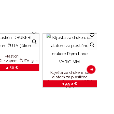
Plastični
I_12,4mm_ŽUTA_30k
om
4,50
€
Kliješta za drukere_sa
alatom za plastične
drukere_Prym Love VARIO
19,90
€
Mint
Plas
b