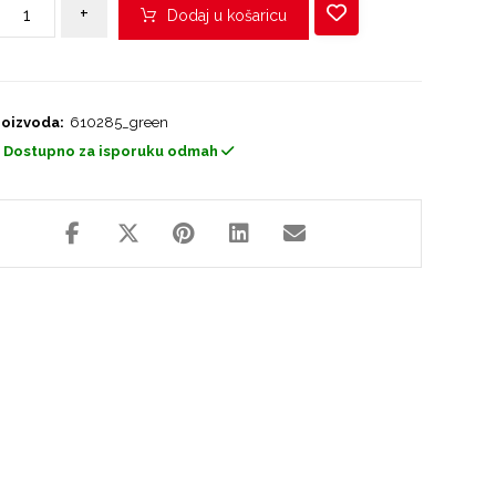
+
Dodaj u košaricu
roizvoda:
610285_green
Dostupno za isporuku odmah