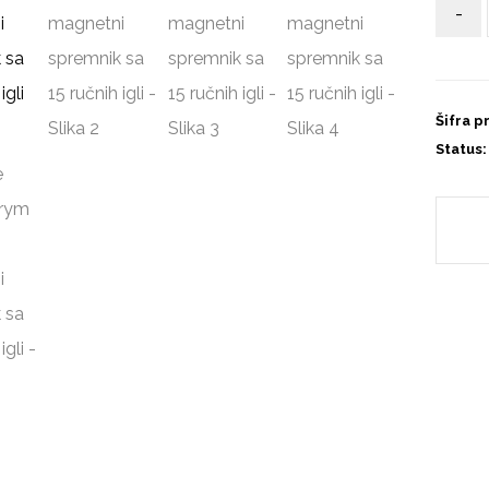
-
Šifra p
Status: