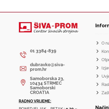
Infor
O n
01 3384-839
Kon
Otp
dubravko@siva-
Izja
prom.hr
Uvje
Samoborska 23,
10434 STRMEC
Ras
Samoborski
CROATIA
Zaš
RADNO VRIJEME:
Način
PONEDJELJAK – PETAK :
9.30 –