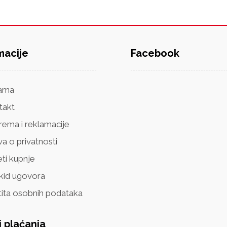
macije
Facebook
ama
takt
rema i reklamacije
va o privatnosti
ti kupnje
kid ugovora
tita osobnih podataka
i plaćanja