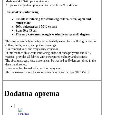
Može se čak i čistiti perkloretilenom.
Krojačko sučelje dostupno je na kartici veličine 90 x 45 cm.
Dressmaker’s interfacing
Fusible interfacing for stabilising collars, cuffs, lapels and
much more
50% polyester and 50% viscose
Size: 90 x 45 cm
The easy-care interfacing is washable at up to 40 degrees
This dressmaker’s interfacing is particularly suited for stabilising fabrics in
collars, cuffs, lapels,
and pocket openings.
It is trimmed to fit and very easily ironed on.
In this manner, this white interfacing,
made of 50% polyester and 50%
viscose, provides all fabrics with the required stability and stiffness.
The absolutely easy-care material can be washed at 40 degrees, dried in the
dryer, and ironed.
It can even be cleaned with perchloroethylene.
The dressmaker’s interfacing is available on a card in size 90 x 45 cm.
Dodatna oprema