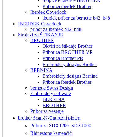
Stopice endlerice BROTHER
Pribor za iberdek Brother
Iberdek Coverlock
iberdek pribor za bernette b42_b48
IBERDEK Coverlock
pribor za iberdek b42_b48
Strojevi za ŠTIKANJE
BROTHER
Okviri za štikanje Brother
Pribor za BROTHER VR
Pribor za Brother PR
Embroidery designs Brother
BERNINA
Embroidery designs Bernina
Pribor za iberdek Brother
bernette Swiss Design
Embroidery software
BERNINA
BROTHER
Pribor za vezenje
brother Scan-N-Cut rezni ploteri
Pribor za SDX1200_SDX1000
Rhinestone kamenčići