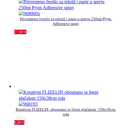
Privremeno ljepilo za tekstil i papir u spreju 250ml-Prym 
Adhensive spray
17,90
€
Kreativni FLIZELIN_obostrano se lijepi glačalom_150x30cm 
rola
8,90
€