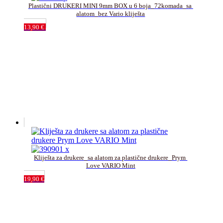
Plastični DRUKERI MINI 9mm BOX u 6 boja_72komada_sa 
alatom_bez Vario kliješta
13,90
€
Kliješta za drukere_sa alatom za plastične drukere_Prym 
Love VARIO Mint
19,90
€