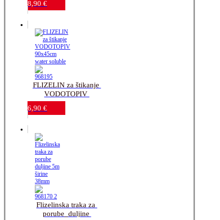
8,90
€
glačalom_150x30cm 
rola
FLIZELIN za štikanje 
VODOTOPIV 
90x45cm_water-
6,90
€
soluble
Flizelinska traka za 
porube_duljine 