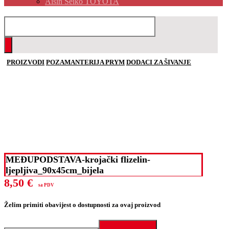
Aisin Seiko TOYOTA
PROIZVODI
POZAMANTERIJA PRYM
DODACI ZA ŠIVANJE
MEĐUPODSTAVA-krojački flizelin-
ljepljiva_90x45cm_bijela
8,50
€
sa PDV
Želim primiti obavijest o dostupnosti za ovaj proizvod