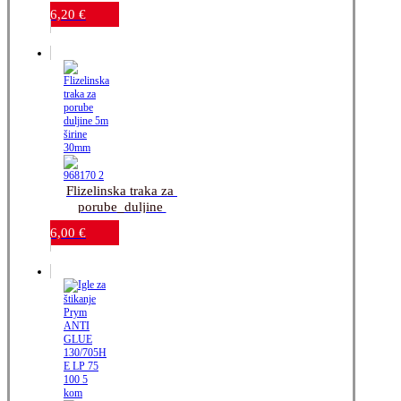
5m_širine 38mm
6,20
€
Flizelinska traka za 
porube_duljine 
5m_širine 30mm
6,00
€