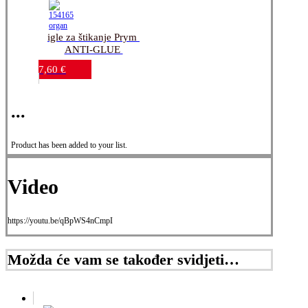
igle za štikanje Prym 
ANTI-GLUE 
130/705H-E LP 75-
7,60
€
100_5 kom.
...
Product has been added to your list.
Video
https://youtu.be/qBpWS4nCmpI
Možda će vam se također svidjeti…