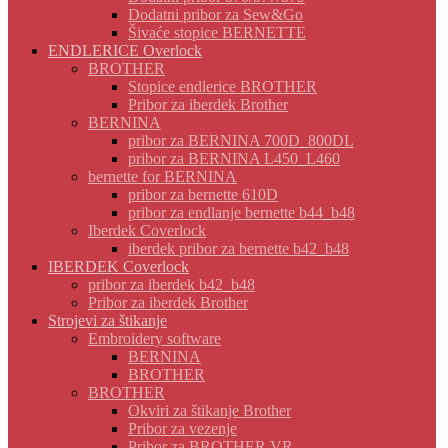
Dodatni pribor za Sew&Go
Šivaće stopice BERNETTE
ENDLERICE Overlock
BROTHER
Stopice endlerice BROTHER
Pribor za iberdek Brother
BERNINA
pribor za BERNINA 700D_800DL
pribor za BERNINA L450_L460
bernette for BERNINA
pribor za bernette 610D
pribor za endlanje bernette b44_b48
Iberdek Coverlock
iberdek pribor za bernette b42_b48
IBERDEK Coverlock
pribor za iberdek b42_b48
Pribor za iberdek Brother
Strojevi za štikanje
Embroidery software
BERNINA
BROTHER
BROTHER
Okviri za štikanje Brother
Pribor za vezenje
Pribor za BROTHER VR