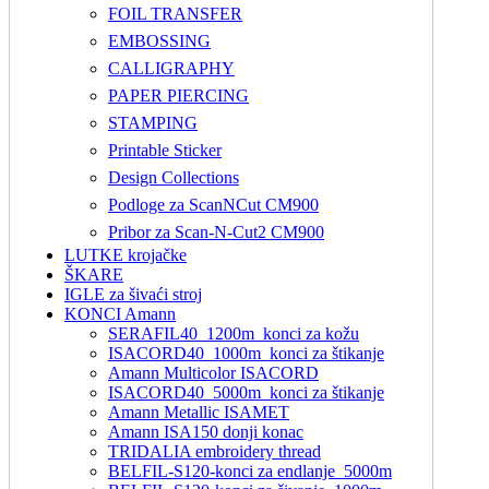
FOIL TRANSFER
EMBOSSING
CALLIGRAPHY
PAPER PIERCING
STAMPING
Printable Sticker
Design Collections
Podloge za ScanNCut CM900
Pribor za Scan-N-Cut2 CM900
LUTKE krojačke
ŠKARE
IGLE za šivaći stroj
KONCI Amann
SERAFIL40_1200m_konci za kožu
ISACORD40_1000m_konci za štikanje
Amann Multicolor ISACORD
ISACORD40_5000m_konci za štikanje
Amann Metallic ISAMET
Amann ISA150 donji konac
TRIDALIA embroidery thread
BELFIL-S120-konci za endlanje_5000m