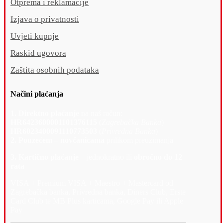
Otprema i reklamacije
Izjava o privatnosti
Uvjeti kupnje
Raskid ugovora
Zaštita osobnih podataka
Načini plaćanja
1. Direktno plaćanje
na naš račun:
HR6423600001101376115
(
Zagrebačka Banka
)
HR6023400091110773503
(
Privredna Banka
)
2. Pouzećem – novčanicama
prilikom preuzimanja
3. Kartično plaćanje –
jednokratno ili
obročno do 12
rata
VISA + Premium VISA + Maestro + Mastercard od
Zagrebačka banka, Privredna banka, Diners Club, Erste
Card Club te MB Plus karticama, Google Pay ili Apple
Pay