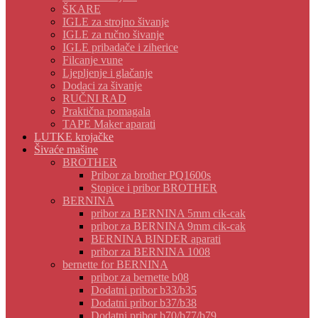
ŠKARE
IGLE za strojno šivanje
IGLE za ručno šivanje
IGLE pribadače i ziherice
Filcanje vune
Ljepljenje i glačanje
Dodaci za šivanje
RUČNI RAD
Praktična pomagala
TAPE Maker aparati
LUTKE krojačke
Šivaće mašine
BROTHER
Pribor za brother PQ1600s
Stopice i pribor BROTHER
BERNINA
pribor za BERNINA 5mm cik-cak
pribor za BERNINA 9mm cik-cak
BERNINA BINDER aparati
pribor za BERNINA 1008
bernette for BERNINA
pribor za bernette b08
Dodatni pribor b33/b35
Dodatni pribor b37/b38
Dodatni pribor b70/b77/b79