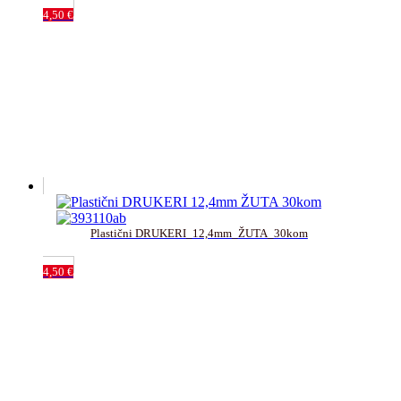
4,50
€
Plastični DRUKERI_12,4mm_ŽUTA_30kom
4,50
€