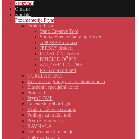
Proizvodi
O nama
Kontakt
Pozamanterija Prym
Drukeri Prym
Vario Creative Tool
Sport-Jedrenje-Camping drukeri
ANORAK drukeri
JERSEY drukeri
PLASTIČNI drukeri
RINČICE-OČICE
ZAKOVICE-NITNE
PRIŠIVNI drukeri
GUMILASTIKA
Košarice za grudnjake i push-up umetci
Elastični i specijalni konci
Pomponi
Prym LOVE
Tapetarski pribor i igle
Kružni noževi za rezanje
Podloge za kružni nož
Prym Ergonomics
RAVNALA
Označavanje i mjerenje
Lutke za krojače