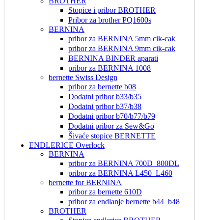
BROTHER
Stopice i pribor BROTHER
Pribor za brother PQ1600s
BERNINA
pribor za BERNINA 5mm cik-cak
pribor za BERNINA 9mm cik-cak
BERNINA BINDER aparati
pribor za BERNINA 1008
bernette Swiss Design
pribor za bernette b08
Dodatni pribor b33/b35
Dodatni pribor b37/b38
Dodatni pribor b70/b77/b79
Dodatni pribor za Sew&Go
Šivaće stopice BERNETTE
ENDLERICE Overlock
BERNINA
pribor za BERNINA 700D_800DL
pribor za BERNINA L450_L460
bernette for BERNINA
pribor za bernette 610D
pribor za endlanje bernette b44_b48
BROTHER