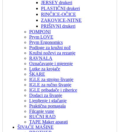
JERSEY drukeri
PLASTIČNI drukeri
RINČICE-OČICE
ZAKOVICE-NITNE
PRIŠIVNI drukeri
POMPONI
Prym LOVE
Prym Ergonomics
Podloge za kružni nož
Kružni noževi za rezanje
RAVNALA
Označavanje i mjerenje
Lutke za krojače
ŠKARE
IGLE za strojno šivanje
IGLE za ručno šivanje
IGLE pribadače i ziherice
Dodaci za šivanje
Ljepljenje i glačanje
Praktična pomagala
Filcanje vune
RUČNI RAD
TAPE Maker aparati
ŠIVAĆE MAŠINE