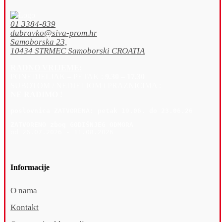
01 3384-839
dubravko@siva-prom.hr
Samoborska 23,
10434 STRMEC Samoborski CROATIA
RADNO VRIJEME:
PONEDJELJAK – PETAK :
9.30 – 17.30
SUBOTOM / NEDJELJOM i PRAZNICIMA :
NE RADIMO !
poslovnica 
ZATVORENA: petak 19
.06. do 23.06.26
ZATVORENO zbog GODIŠNJEG ODMORA
od 26.07.2026 - 11.08.2026
Informacije
O nama
Kontakt