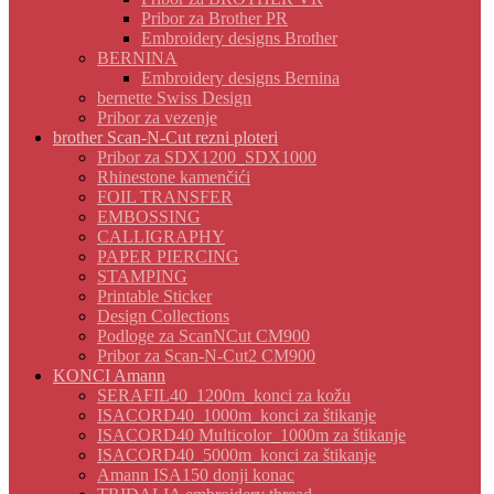
Pribor za Brother PR
Embroidery designs Brother
BERNINA
Embroidery designs Bernina
bernette Swiss Design
Pribor za vezenje
brother Scan-N-Cut rezni ploteri
Pribor za SDX1200_SDX1000
Rhinestone kamenčići
FOIL TRANSFER
EMBOSSING
CALLIGRAPHY
PAPER PIERCING
STAMPING
Printable Sticker
Design Collections
Podloge za ScanNCut CM900
Pribor za Scan-N-Cut2 CM900
KONCI Amann
SERAFIL40_1200m_konci za kožu
ISACORD40_1000m_konci za štikanje
ISACORD40 Multicolor_1000m za štikanje
ISACORD40_5000m_konci za štikanje
Amann ISA150 donji konac