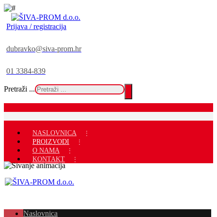
Prijava / registracija
dubravko@siva-prom.hr
01 3384-839
Pretraži ...
NASLOVNICA
PROIZVODI
O NAMA
KONTAKT
Naslovnica