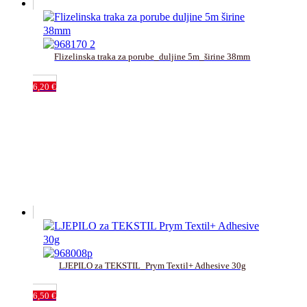
Flizelinska traka za porube_duljine 5m_širine 38mm
6,20
€
LJEPILO za TEKSTIL_Prym Textil+ Adhesive 30g
6,50
€