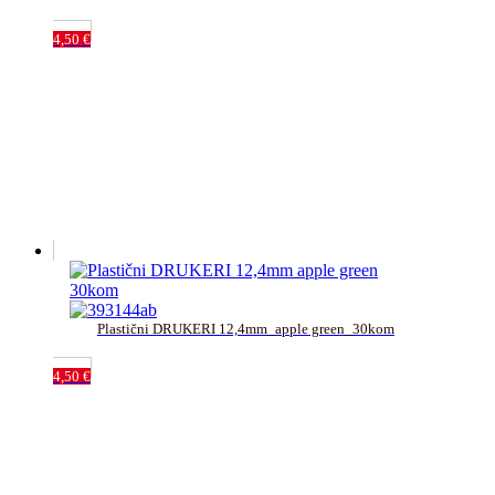
4,50
€
Plastični DRUKERI 12,4mm_apple green_30kom
4,50
€