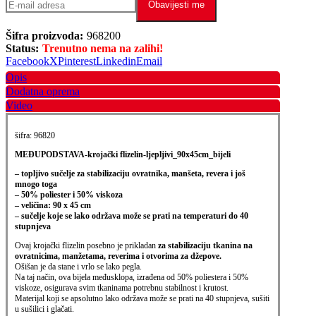
Obavijesti me
Šifra proizvoda:
968200
Status:
Trenutno nema na zalihi!
Facebook
X
Pinterest
Linkedin
Email
Opis
Dodatna oprema
Video
šifra: 96820
MEĐUPODSTAVA-krojački flizelin-ljepljivi_90x45cm_bijeli
– topljivo sučelje za stabilizaciju ovratnika, manšeta, revera i još
mnogo toga
– 50% poliester i 50% viskoza
– veličina: 90 x 45 cm
– sučelje koje se lako održava može se prati na temperaturi do 40
stupnjeva
Ovaj krojački flizelin posebno je prikladan
za stabilizaciju tkanina na
ovratnicima,
manžetama, reverima i otvorima za džepove.
Ošišan je da stane i vrlo se lako pegla.
Na taj način, ova bijela međusklopa, izrađena od 50% poliestera i 50%
viskoze,
osigurava svim tkaninama potrebnu stabilnost i krutost.
Materijal koji se apsolutno lako održava može se prati na 40 stupnjeva, sušiti
u sušilici i glačati.