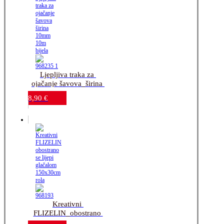
Ljepljiva traka za 
ojačanje šavova_širina 
10mm_10m_bijela
8,90
€
Kreativni 
FLIZELIN_obostrano 
se lijepi 