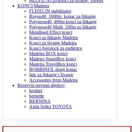
BELFIL-S120-konci za šivanje_1000m
KONCI Madeira
FLIZELIN stabilizator
Rayon40_1000m_konac za štikanje
Polyneon40_400m konci za štikanje
Polyneon40 Multi_200m za štikanje
Metallised Effect konci
Konci za štikanje Madeira
Konci za šivanje Madeira
Konci Aerolock za endlerice
Madeira BOX konci
Madeira SmartBox konci
Madeira TravelBox konci
BOBBINFIL donji konac
Igle za štikanje i šivanje
Accessories from Madeira
Rezervni servisni dijelovi
brother
bernette
BERNINA
Aisin Seiko TOYOTA