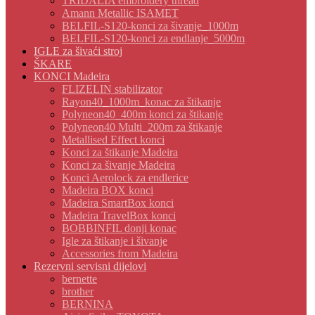
TRIDALIA embroidery thread
Amann Metallic ISAMET
BELFIL-S120-konci za šivanje_1000m
BELFIL-S120-konci za endlanje_5000m
IGLE za šivaći stroj
ŠKARE
KONCI Madeira
FLIZELIN stabilizator
Rayon40_1000m_konac za štikanje
Polyneon40_400m konci za štikanje
Polyneon40 Multi_200m za štikanje
Metallised Effect konci
Konci za štikanje Madeira
Konci za šivanje Madeira
Konci Aerolock za endlerice
Madeira BOX konci
Madeira SmartBox konci
Madeira TravelBox konci
BOBBINFIL donji konac
Igle za štikanje i šivanje
Accessories from Madeira
Rezervni servisni dijelovi
bernette
brother
BERNINA