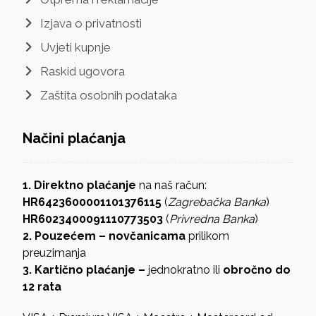
Izjava o privatnosti
Uvjeti kupnje
Raskid ugovora
Zaštita osobnih podataka
Načini plaćanja
1. Direktno plaćanje
na naš račun:
HR6423600001101376115
(
Zagrebačka Banka
)
HR6023400091110773503
(
Privredna Banka
)
2. Pouzećem – novčanicama
prilikom
preuzimanja
3. Kartično plaćanje –
jednokratno ili
obročno do
12 rata