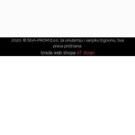
2020. © ŠIVA-PROM d.o.o. za unutarnju i vanjsku trgovinu. Sva
prava pridržana.
Izrada web shopa:
kT dizajn