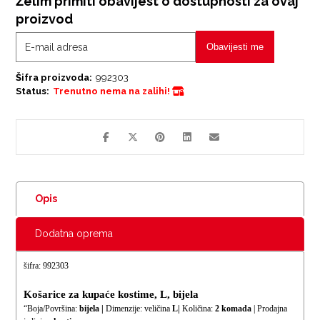
Želim primiti obavijest o dostupnosti za ovaj
proizvod
Obavijesti me
Šifra proizvoda:
992303
Status:
Trenutno nema na zalihi!
Opis
Dodatna oprema
šifra: 992303
Košarice za kupaće kostime, L, bijela
“Boja/Površina:
bijela |
Dimenzije: veličina
L|
Količina:
2 komada
| Prodajna