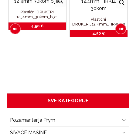
Plastični DRUKERI 
12_4mm_30kom_bijeli
Plastični 
DRUKERI_12,4mm_TIRKIZ_3
4,50
€
0kom
4,50
€
b
SVE KATEGORIJE
Pozamanterija Prym
ŠIVAĆE MAŠINE