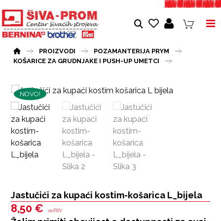
PROIZVODI
POZAMANTERIJA PRYM
KOŠARICE ZA GRUDNJAKE I PUSH-UP UMETCI
NOVO!
Jastučići za kupaći kostim-košarica L_bijela
8,50
€
sa PDV