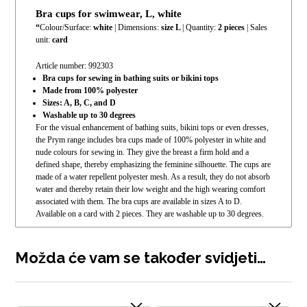
Bra cups for swimwear, L, white
“
Colour/Surface:
white
| Dimensions:
size L
| Quantity:
2 pieces
| Sales
unit:
card
Article number:
992303
Bra cups for sewing in bathing suits or bikini tops
Made from 100% polyester
Sizes: A, B, C, and D
Washable up to 30 degrees
For the visual enhancement of bathing suits, bikini tops or even dresses,
the Prym range includes bra cups made of 100% polyester in white and
nude colours for sewing in. They give the breast a firm hold and a
defined shape, thereby emphasizing the feminine silhouette. The cups are
made of a water repellent polyester mesh. As a result, they do not absorb
water and thereby retain their low weight and the high wearing comfort
associated with them. The bra cups are available in sizes A to D.
Available on a card with 2 pieces. They are washable up to 30 degrees.
Možda će vam se također svidjeti…