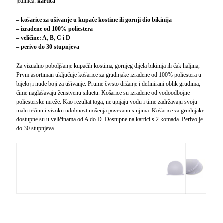
jedinica:
kartica
– košarice za ušivanje u kupaće kostime ili gornji dio bikinija
– izrađene od 100% poliestera
– veličine: A, B, C i D
– perivo do 30 stupnjeva
Za vizualno poboljšanje kupaćih kostima, gornjeg dijela bikinija ili čak haljina,
Prym asortiman uključuje košarice za grudnjake izrađene od 100% poliestera u
bijeloj i nude boji za ušivanje. Prume čvrsto držanje i definirani oblik grudima,
čime naglašavaju ženstvenu siluetu. Košarice su izrađene od vodoodbojne
poliesterske mreže. Kao rezultat toga, ne upijaju vodu i time zadržavaju svoju
malu težinu i visoku udobnost nošenja povezanu s njima. Košarice za grudnjake
dostupne su u veličinama od A do D. Dostupne na kartici s 2 komada. Perivo je
do 30 stupnjeva.