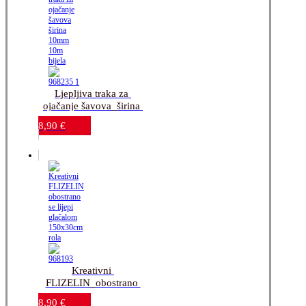
Ljepljiva traka za 
ojačanje šavova_širina 
10mm_10m_bijela
8,90
€
Kreativni 
FLIZELIN_obostrano 
se lijepi 
8,90
€