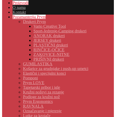
Proizvodi
O nama
Kontakt
Pozamanterija Prym
Drukeri Prym
Vario Creative Tool
Sport-Jedrenje-Camping drukeri
ANORAK drukeri
JERSEY drukeri
PLASTIČNI drukeri
RINČICE-OČICE
ZAKOVICE-NITNE
PRIŠIVNI drukeri
GUMILASTIKA
Košarice za grudnjake i push-up umetci
Elastični i specijalni konci
Pomponi
Prym LOVE
Tapetarski pribor i igle
Kružni noževi za rezanje
Podloge za kružni nož
Prym Ergonomics
RAVNALA
Označavanje i mjerenje
Lutke za krojače