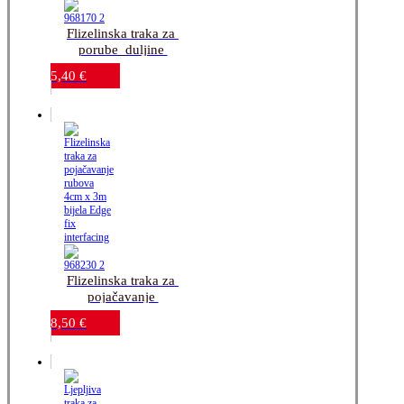
Flizelinska traka za 
porube_duljine 
5m_širine 20mm
5,40
€
Flizelinska traka za 
pojačavanje 
rubova_4cm x 
8,50
€
3m_bijela-Edge fix 
interfacing