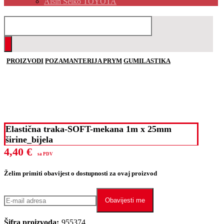
Aisin Seiko TOYOTA
PROIZVODI
POZAMANTERIJA PRYM
GUMILASTIKA
Elastična traka-SOFT-mekana 1m x 25mm
širine_bijela
4,40
€
sa PDV
Želim primiti obavijest o dostupnosti za ovaj proizvod
Obavijesti me
Šifra proizvoda:
955374