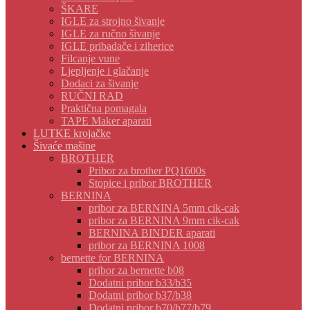
ŠKARE
IGLE za strojno šivanje
IGLE za ručno šivanje
IGLE pribadače i ziherice
Filcanje vune
Ljepljenje i glačanje
Dodaci za šivanje
RUČNI RAD
Praktična pomagala
TAPE Maker aparati
LUTKE krojačke
Šivaće mašine
BROTHER
Pribor za brother PQ1600s
Stopice i pribor BROTHER
BERNINA
pribor za BERNINA 5mm cik-cak
pribor za BERNINA 9mm cik-cak
BERNINA BINDER aparati
pribor za BERNINA 1008
bernette for BERNINA
pribor za bernette b08
Dodatni pribor b33/b35
Dodatni pribor b37/b38
Dodatni pribor b70/b77/b79