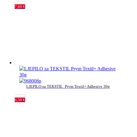
7,60
€
LJEPILO za TEKSTIL_Prym Textil+ Adhesive 30g
6,50
€