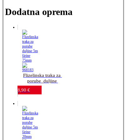
Dodatna oprema
Flizelinska traka za 
porube_duljine 
5m_širine 75mm
8,90
€