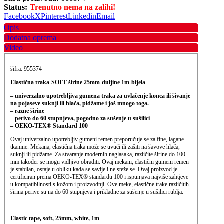
Status:
Trenutno nema na zalihi!
Facebook
X
Pinterest
Linkedin
Email
Opis
Dodatna oprema
Video
šifra: 955374
Elastična traka-SOFT-širine 25mm-duljine 1m-
bijela
– univerzalno upotrebljiva gumena traka za uvlačenje konca ili šivanje
na pojaseve suknji ili hlača, pidžame i još mnogo toga.
– razne širine
– perivo do 60 stupnjeva, pogodno za sušenje u sušilici
– OEKO-TEX® Standard 100
Ovaj univerzalno upotrebljiv gumeni remen preporučuje se za fine, lagane
tkanine. Mekana, elastična traka može se uvući ili zašiti na šavove hlača,
suknji ili pidžame. Za stvaranje modernih naglasaka, različite širine do 100
mm također se mogu vidljivo obraditi. Ovaj mekani, elastični gumeni remen
je stabilan, ostaje u obliku kada se savije i ne steže se. Ovaj proizvod je
certificiran prema OEKO-TEX® standardu 100 i ispunjava najviše zahtjeve
u kompatibilnosti s kožom i proizvodnji. Ove meke, elastične trake različitih
širina perive su na do 60 stupnjeva i prikladne za sušenje u sušilici rublja.
Elastic tape, soft, 25mm, white, 1m