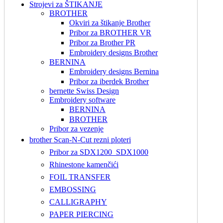
Strojevi za ŠTIKANJE
BROTHER
Okviri za štikanje Brother
Pribor za BROTHER VR
Pribor za Brother PR
Embroidery designs Brother
BERNINA
Embroidery designs Bernina
Pribor za iberdek Brother
bernette Swiss Design
Embroidery software
BERNINA
BROTHER
Pribor za vezenje
brother Scan-N-Cut rezni ploteri
Pribor za SDX1200_SDX1000
Rhinestone kamenčići
FOIL TRANSFER
EMBOSSING
CALLIGRAPHY
PAPER PIERCING