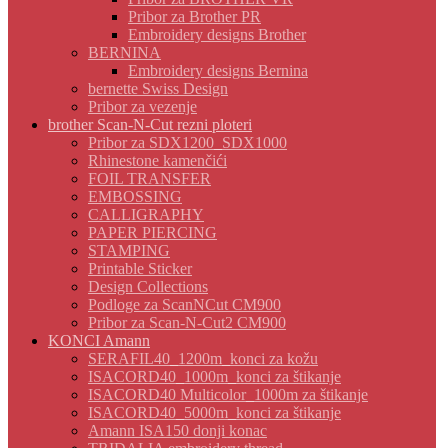
Pribor za Brother PR
Embroidery designs Brother
BERNINA
Embroidery designs Bernina
bernette Swiss Design
Pribor za vezenje
brother Scan-N-Cut rezni ploteri
Pribor za SDX1200_SDX1000
Rhinestone kamenčići
FOIL TRANSFER
EMBOSSING
CALLIGRAPHY
PAPER PIERCING
STAMPING
Printable Sticker
Design Collections
Podloge za ScanNCut CM900
Pribor za Scan-N-Cut2 CM900
KONCI Amann
SERAFIL40_1200m_konci za kožu
ISACORD40_1000m_konci za štikanje
ISACORD40 Multicolor_1000m za štikanje
ISACORD40_5000m_konci za štikanje
Amann ISA150 donji konac