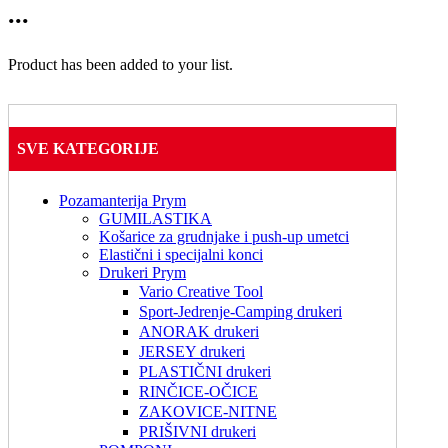
...
Product has been added to your list.
SVE KATEGORIJE
Pozamanterija Prym
GUMILASTIKA
Košarice za grudnjake i push-up umetci
Elastični i specijalni konci
Drukeri Prym
Vario Creative Tool
Sport-Jedrenje-Camping drukeri
ANORAK drukeri
JERSEY drukeri
PLASTIČNI drukeri
RINČICE-OČICE
ZAKOVICE-NITNE
PRIŠIVNI drukeri