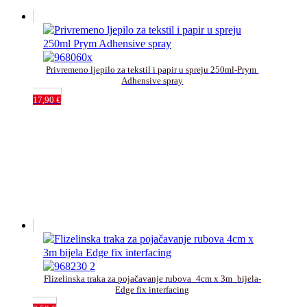
Privremeno ljepilo za tekstil i papir u spreju 250ml-Prym 
Adhensive spray
17,90
€
Flizelinska traka za pojačavanje rubova_4cm x 3m_bijela-
Edge fix interfacing