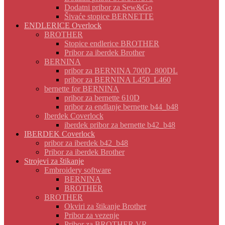
Dodatni pribor za Sew&Go
Šivaće stopice BERNETTE
ENDLERICE Overlock
BROTHER
Stopice endlerice BROTHER
Pribor za iberdek Brother
BERNINA
pribor za BERNINA 700D_800DL
pribor za BERNINA L450_L460
bernette for BERNINA
pribor za bernette 610D
pribor za endlanje bernette b44_b48
Iberdek Coverlock
iberdek pribor za bernette b42_b48
IBERDEK Coverlock
pribor za iberdek b42_b48
Pribor za iberdek Brother
Strojevi za štikanje
Embroidery software
BERNINA
BROTHER
BROTHER
Okviri za štikanje Brother
Pribor za vezenje
Pribor za BROTHER VR