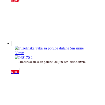
8,50
€
Flizelinska traka za porube_duljine 5m_širine 30mm
6,00
€