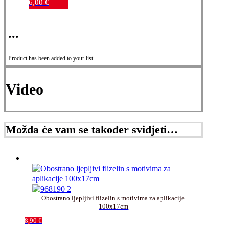
6,00
€
...
Product has been added to your list.
Video
Možda će vam se također svidjeti…
Obostrano ljepljivi flizelin s motivima za aplikacije 
100x17cm
8,90
€