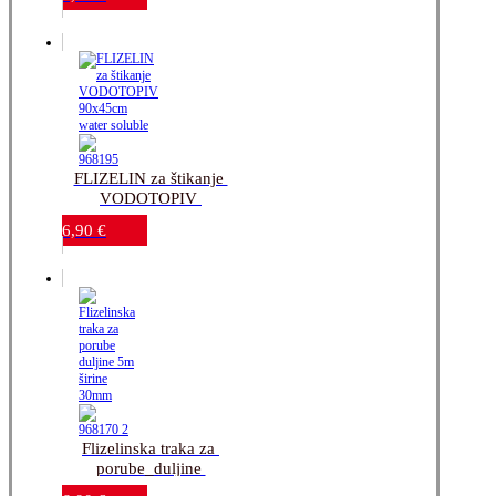
glačalom_150x30cm 
rola
FLIZELIN za štikanje 
VODOTOPIV 
90x45cm_water-
6,90
€
soluble
Flizelinska traka za 
porube_duljine 
5m_širine 30mm