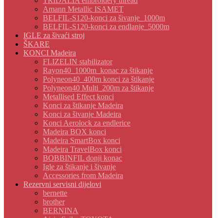
TRIDALIA embroidery thread
Amann Metallic ISAMET
BELFIL-S120-konci za šivanje_1000m
BELFIL-S120-konci za endlanje_5000m
IGLE za šivaći stroj
ŠKARE
KONCI Madeira
FLIZELIN stabilizator
Rayon40_1000m_konac za štikanje
Polyneon40_400m konci za štikanje
Polyneon40 Multi_200m za štikanje
Metallised Effect konci
Konci za štikanje Madeira
Konci za šivanje Madeira
Konci Aerolock za endlerice
Madeira BOX konci
Madeira SmartBox konci
Madeira TravelBox konci
BOBBINFIL donji konac
Igle za štikanje i šivanje
Accessories from Madeira
Rezervni servisni dijelovi
bernette
brother
BERNINA