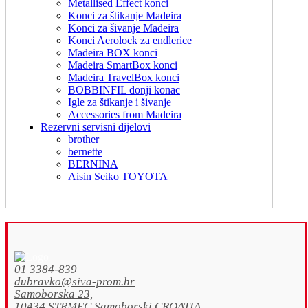
Metallised Effect konci
Konci za štikanje Madeira
Konci za šivanje Madeira
Konci Aerolock za endlerice
Madeira BOX konci
Madeira SmartBox konci
Madeira TravelBox konci
BOBBINFIL donji konac
Igle za štikanje i šivanje
Accessories from Madeira
Rezervni servisni dijelovi
brother
bernette
BERNINA
Aisin Seiko TOYOTA
01 3384-839
dubravko@siva-prom.hr
Samoborska 23,
10434 STRMEC Samoborski CROATIA