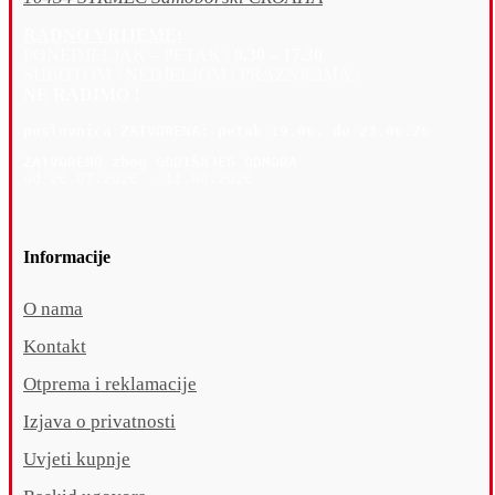
RADNO VRIJEME:
PONEDJELJAK – PETAK :
9.30 – 17.30
SUBOTOM / NEDJELJOM i PRAZNICIMA :
NE RADIMO !
poslovnica 
ZATVORENA: petak 19
.06. do 23.06.26
ZATVORENO zbog GODIŠNJEG ODMORA
od 26.07.2026 - 11.08.2026
Informacije
O nama
Kontakt
Otprema i reklamacije
Izjava o privatnosti
Uvjeti kupnje