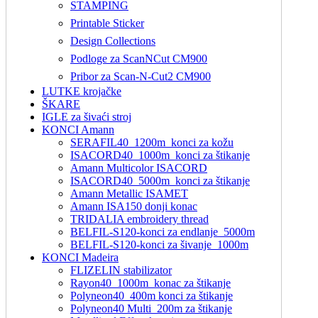
STAMPING
Printable Sticker
Design Collections
Podloge za ScanNCut CM900
Pribor za Scan-N-Cut2 CM900
LUTKE krojačke
ŠKARE
IGLE za šivaći stroj
KONCI Amann
SERAFIL40_1200m_konci za kožu
ISACORD40_1000m_konci za štikanje
Amann Multicolor ISACORD
ISACORD40_5000m_konci za štikanje
Amann Metallic ISAMET
Amann ISA150 donji konac
TRIDALIA embroidery thread
BELFIL-S120-konci za endlanje_5000m
BELFIL-S120-konci za šivanje_1000m
KONCI Madeira
FLIZELIN stabilizator
Rayon40_1000m_konac za štikanje
Polyneon40_400m konci za štikanje
Polyneon40 Multi_200m za štikanje