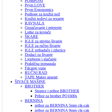
POMPONI
Prym LOVE
Prym Ergonomics
Podloge za kružni nož
Kružni noževi za rezanje
RAVNALA
Označavanje i mjerenje
Lutke za krojače
ŠKARE
IGLE za strojno šivanje
IGLE za ručno šivanje
IGLE pribadače i ziherice
Dodaci za šivanje
Ljepljenje i glačanje
Praktična pomagala
Filcanje vune
RUČNI RAD
TAPE Maker aparati
ŠIVAĆE MAŠINE
BROTHER
Stopice i pribor BROTHER
Pribor za brother PQ1600s
BERNINA
pribor za BERNINA 5mm cik-cak
pribor za BERNINA 9mm cik-cak