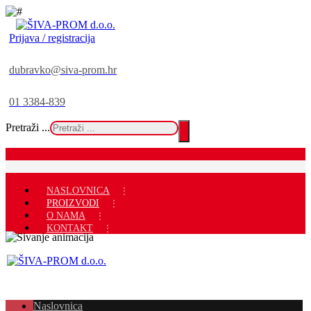
Prijava / registracija
dubravko@siva-prom.hr
01 3384-839
Pretraži ...
NASLOVNICA
PROIZVODI
O NAMA
KONTAKT
Naslovnica