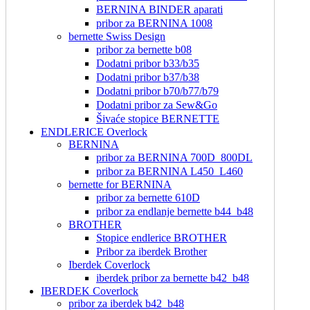
BERNINA BINDER aparati
pribor za BERNINA 1008
bernette Swiss Design
pribor za bernette b08
Dodatni pribor b33/b35
Dodatni pribor b37/b38
Dodatni pribor b70/b77/b79
Dodatni pribor za Sew&Go
Šivaće stopice BERNETTE
ENDLERICE Overlock
BERNINA
pribor za BERNINA 700D_800DL
pribor za BERNINA L450_L460
bernette for BERNINA
pribor za bernette 610D
pribor za endlanje bernette b44_b48
BROTHER
Stopice endlerice BROTHER
Pribor za iberdek Brother
Iberdek Coverlock
iberdek pribor za bernette b42_b48
IBERDEK Coverlock
pribor za iberdek b42_b48