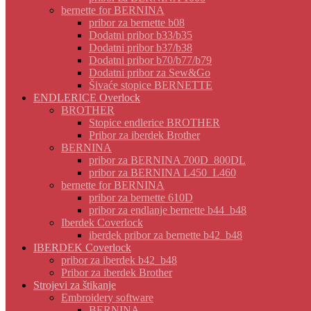
bernette for BERNINA
pribor za bernette b08
Dodatni pribor b33/b35
Dodatni pribor b37/b38
Dodatni pribor b70/b77/b79
Dodatni pribor za Sew&Go
Šivaće stopice BERNETTE
ENDLERICE Overlock
BROTHER
Stopice endlerice BROTHER
Pribor za iberdek Brother
BERNINA
pribor za BERNINA 700D_800DL
pribor za BERNINA L450_L460
bernette for BERNINA
pribor za bernette 610D
pribor za endlanje bernette b44_b48
Iberdek Coverlock
iberdek pribor za bernette b42_b48
IBERDEK Coverlock
pribor za iberdek b42_b48
Pribor za iberdek Brother
Strojevi za štikanje
Embroidery software
BERNINA