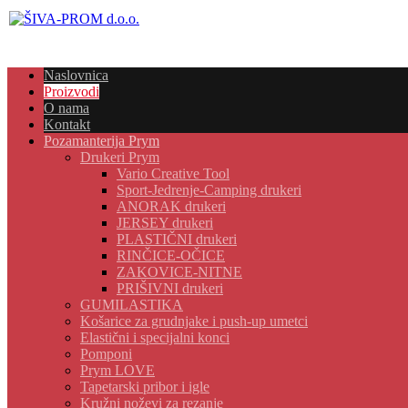
Naslovnica
Proizvodi
O nama
Kontakt
Pozamanterija Prym
Drukeri Prym
Vario Creative Tool
Sport-Jedrenje-Camping drukeri
ANORAK drukeri
JERSEY drukeri
PLASTIČNI drukeri
RINČICE-OČICE
ZAKOVICE-NITNE
PRIŠIVNI drukeri
GUMILASTIKA
Košarice za grudnjake i push-up umetci
Elastični i specijalni konci
Pomponi
Prym LOVE
Tapetarski pribor i igle
Kružni noževi za rezanje