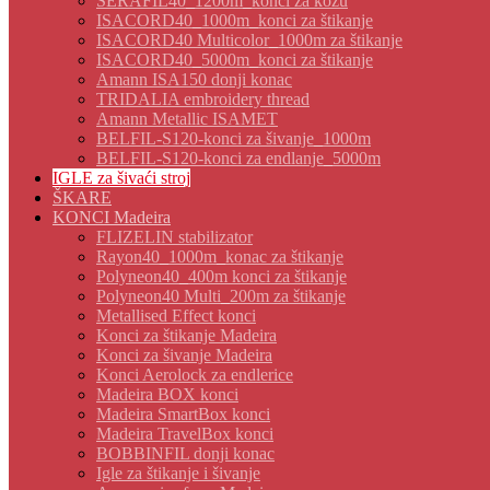
SERAFIL40_1200m_konci za kožu
ISACORD40_1000m_konci za štikanje
ISACORD40 Multicolor_1000m za štikanje
ISACORD40_5000m_konci za štikanje
Amann ISA150 donji konac
TRIDALIA embroidery thread
Amann Metallic ISAMET
BELFIL-S120-konci za šivanje_1000m
BELFIL-S120-konci za endlanje_5000m
IGLE za šivaći stroj
ŠKARE
KONCI Madeira
FLIZELIN stabilizator
Rayon40_1000m_konac za štikanje
Polyneon40_400m konci za štikanje
Polyneon40 Multi_200m za štikanje
Metallised Effect konci
Konci za štikanje Madeira
Konci za šivanje Madeira
Konci Aerolock za endlerice
Madeira BOX konci
Madeira SmartBox konci
Madeira TravelBox konci
BOBBINFIL donji konac
Igle za štikanje i šivanje