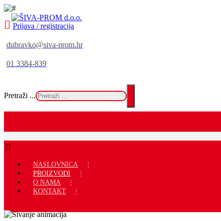
Prijava / registracija
dubravko@siva-prom.hr
01 3384-839
Pretraži ...
NASLOVNICA
PROIZVODI
O NAMA
KONTAKT