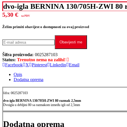
dvo-igla BERNINA 130/705H-ZWI 80
5,30
€
sa PDV
Želim primiti obavijest o dostupnosti za ovaj proizvod
Obavijesti me
Šifra proizvoda:
0025287103
Status:
Trenutno nema na zalihi!
Facebook
X
Pinterest
Linkedin
Email
Opis
Dodatna oprema
šifra: 0025287103
dvo-igla BERNINA 130/705H-ZWI 80 razmak 2,5mm
Dvoigla u debljini 80 sa razmakom između igli od 2,5mm
Dodatna oprema