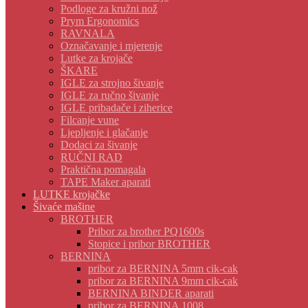
Podloge za kružni nož
Prym Ergonomics
RAVNALA
Označavanje i mjerenje
Lutke za krojače
ŠKARE
IGLE za strojno šivanje
IGLE za ručno šivanje
IGLE pribadače i ziherice
Filcanje vune
Ljepljenje i glačanje
Dodaci za šivanje
RUČNI RAD
Praktična pomagala
TAPE Maker aparati
LUTKE krojačke
Šivaće mašine
BROTHER
Pribor za brother PQ1600s
Stopice i pribor BROTHER
BERNINA
pribor za BERNINA 5mm cik-cak
pribor za BERNINA 9mm cik-cak
BERNINA BINDER aparati
pribor za BERNINA 1008