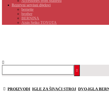
Accessories from Madeira
Rezervni servisni dijelovi
bernette
brother
BERNINA
Aisin Seiko TOYOTA
PROIZVODI
IGLE ZA ŠIVAĆI STROJ
DVO-IGLA BERN