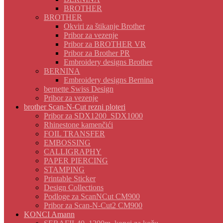
BROTHER
BROTHER
Okviri za štikanje Brother
Pribor za vezenje
Pribor za BROTHER VR
Pribor za Brother PR
Embroidery designs Brother
BERNINA
Embroidery designs Bernina
bernette Swiss Design
Pribor za vezenje
brother Scan-N-Cut rezni ploteri
Pribor za SDX1200_SDX1000
Rhinestone kamenčići
FOIL TRANSFER
EMBOSSING
CALLIGRAPHY
PAPER PIERCING
STAMPING
Printable Sticker
Design Collections
Podloge za ScanNCut CM900
Pribor za Scan-N-Cut2 CM900
KONCI Amann