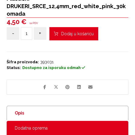
DRUKERI_SRCE_12,4mm_red_white_pink_30k
omada
4,50
€
sa PDV
-
+
Dodaj u košaricu
Šifra proizvoda:
393031
Status:
Dostupno za isporuku odmah
Opis
Dodatna oprema