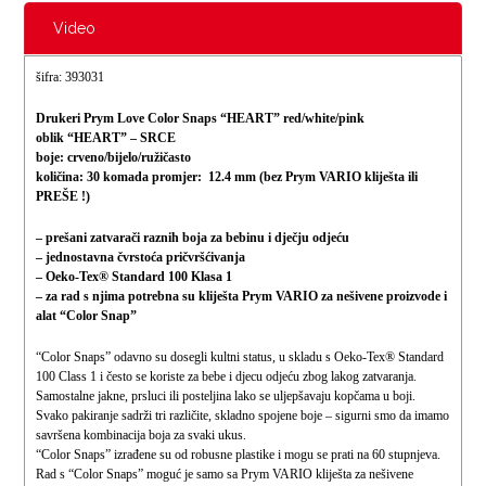
Video
šifra: 393031
Drukeri Prym Love Color Snaps “HEART” red/white/pink
oblik “HEART” – SRCE
boje: crveno/bijelo/ružičasto
količina: 30 komada promjer: 12.4 mm
(bez Prym VARIO kliješta ili
PREŠE !)
– prešani zatvarači raznih boja za bebinu i dječju odjeću
– jednostavna čvrstoća pričvršćivanja
– Oeko-Tex® Standard 100 Klasa 1
– za rad s njima potrebna su kliješta Prym VARIO za nešivene proizvode i
alat “Color Snap”
“Color Snaps” odavno su dosegli kultni status, u skladu s Oeko-Tex® Standard
100 Class 1 i često se koriste za bebe i djecu odjeću zbog lakog zatvaranja.
Samostalne jakne, prsluci ili posteljina lako se uljepšavaju kopčama u boji.
Svako pakiranje sadrži tri različite, skladno spojene boje – sigurni smo da imamo
savršena kombinacija boja za svaki ukus.
“Color Snaps” izrađene su od robusne plastike i mogu se prati na 60 stupnjeva.
Rad s “Color Snaps” moguć je samo sa Prym VARIO kliješta za nešivene