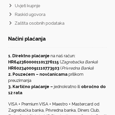
Uvjeti kupnje
Raskid ugovora
Zaštita osobnih podataka
Načini plaćanja
1. Direktno plaćanje
na naš račun:
HR6423600001101376115
(
Zagrebačka Banka
)
HR6023400091110773503
(
Privredna Banka
)
2. Pouzećem – novčanicama
prilikom
preuzimanja
3. Kartično plaćanje –
jednokratno ili
obročno do
12 rata
VISA + Premium VISA + Maestro + Mastercard od
Zagrebačka banka, Privredna banka, Diners Club,