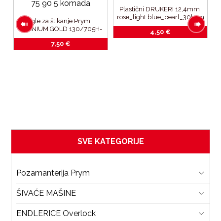
Plastični DRUKERI 12,4mm 
rose_light blue_pearl_30kom
igle za štikanje Prym 
TITANIUM GOLD 130/705H-
4,50
€
ET 75-90_5 komada
7,50
€
P
s 
1
SVE KATEGORIJE
Pozamanterija Prym
ŠIVAĆE MAŠINE
ENDLERICE Overlock