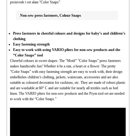
proizvode i set alata “Color Snaps”
Non-sew press fasteners, Colour Snaps
Press fasteners in cheerful colours and designs for baby’s and children’s
clothing
Easy fastening strength
Easy to work with using VARIO pliers for non-sew products and the
“Color Snaps” tool
Cheerful colours in sweet shapes: The “Motif” “Color Snaps” press fasteners
makes handicrafts fun! Whether it be a star, a heart or a flower: The pretty
“Color Snaps” with easy fastening strength are easy to work with, their design
embellishes children’s clothing, jackets, waistcoats, accessories and are also
suitable as coloured decoration for cushions, etc. They are made of robust plastic
and are washable at 60° C and are suitable for nearly all textiles such as bed
linen. The VARIO pliers for non-sew products and the Prym tool set are needed
to work with the “Color Snaps.”