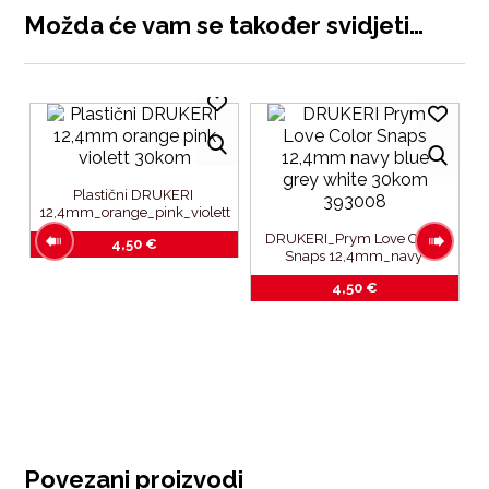
Možda će vam se također svidjeti…
Plastični DRUKERI 
12,4mm_orange_pink_violett
_30kom
DRUKERI_Prym Love Color 
4,50
€
Snaps 12,4mm_navy 
blue_grey_white_30kom_393
4,50
€
008
_3
Povezani proizvodi