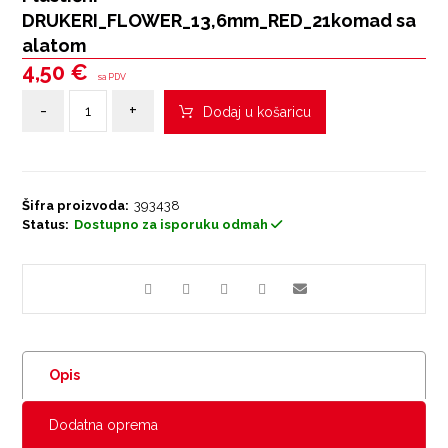
DRUKERI_FLOWER_13,6mm_RED_21komad sa
alatom
4,50
€
sa PDV
-
+
Dodaj u košaricu
Šifra proizvoda:
393438
Status:
Dostupno za isporuku odmah
Opis
Dodatna oprema