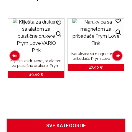
Narukvica sa magnetom za 
pribadače Prym Love-Pink
Kliješta za drukere_sa alatom 
za plastične drukere_Prym 
17,90
€
Love VARIO Pink
a 
P
19,90
€
a 
SVE KATEGORIJE