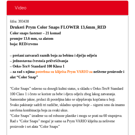
Video
šifra: 393438
Drukeri Prym Color Snaps FLOWER 13,6mm_RED
Color snaps fastener – 21 komad
promjer 13.6 mm, sa alatom
boja: RED/crveno
– prešani zatvarači raznih boja za bebinu i dječju odjeću
– jednostavna čvrstoća pričvršćivanja
– Oeko-Tex® Standard 100 Klasa 1
– za rad s njima
potrebna su kliješta Prym VARIO za
nešivene proizvode i
alat “Color Snap”
“Color Snaps” odavno su dosegli kultni status, u skladu s Oeko-Tex® Standard
100 Class 1 i često se koriste za bebe i djecu odjeću zbog lakog zatvaranja.
Samostalne jakne, prsluci ili posteljina lako se uljepšavaju kopčama u boji.
Svako pakiranje sadrži tri različite, skladno spojene boje – sigurni smo da imamo
savršena kombinacija boja za svaki ukus.
“Color Snaps” izrađene su od robusne plastike i mogu se prati na 60 stupnjeva.
Rad s “Color Snaps” moguć je samo sa Prym VARIO kliješta za nešivene
proizvode i set alata “Color Snaps”