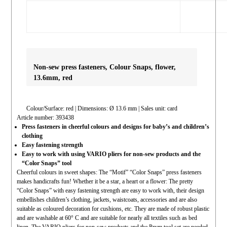
Non-sew press fasteners, Colour Snaps, flower, 
13.6mm, red
Colour/Surface:
red
| Dimensions:
Ø 13.6 mm
| Sales unit:
card
Article number:
393438
Press fasteners in cheerful colours and designs for baby’s and children’s
clothing
Easy fastening strength
Easy to work with using VARIO pliers for non-sew products and the
“Color Snaps” tool
Cheerful colours in sweet shapes: The “Motif” “Color Snaps” press fasteners
makes handicrafts fun! Whether it be a star, a heart or a flower: The pretty
“Color Snaps” with easy fastening strength are easy to work with, their design
embellishes children’s clothing, jackets, waistcoats, accessories and are also
suitable as coloured decoration for cushions, etc. They are made of robust plastic
and are washable at 60° C and are suitable for nearly all textiles such as bed
linen. The VARIO pliers for non-sew products and the Prym tool set are needed