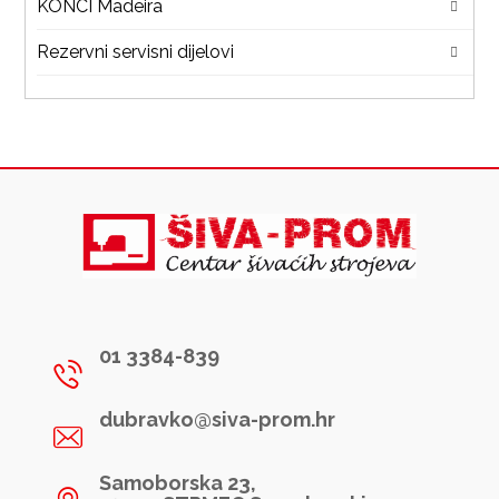
KONCI Madeira
Rezervni servisni dijelovi
01 3384-839
dubravko@siva-prom.hr
Samoborska 23,