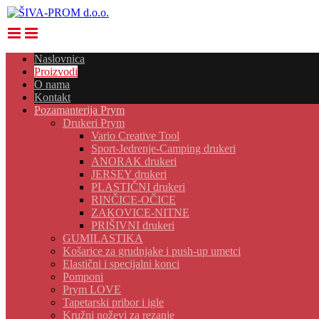
Naslovnica
Proizvodi
O nama
Kontakt
Pozamanterija Prym
Drukeri Prym
Vario Creative Tool
Sport-Jedrenje-Camping drukeri
ANORAK drukeri
JERSEY drukeri
PLASTIČNI drukeri
RINČICE-OČICE
ZAKOVICE-NITNE
PRIŠIVNI drukeri
GUMILASTIKA
Košarice za grudnjake i push-up umetci
Elastični i specijalni konci
Pomponi
Prym LOVE
Tapetarski pribor i igle
Kružni noževi za rezanje