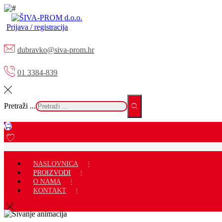
Prijava / registracija
dubravko@siva-prom.hr
01 3384-839
Pretraži ...
NASLOVNICA
PROIZVODI
O NAMA
KONTAKT