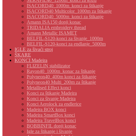
SERAFIL40_1200m_konci za kožu
ISACORD40_1000m_konci za štikanje
ISACORD40 Multicolor_1000m za štikanje
ISACORD40_5000m_konci za štikanje
Amann ISA150 donji konac
TRIDALIA embroidery thread
Amann Metallic ISAMET
BELFIL-S120-konci za šivanje_1000m
BELFIL-S120-konci za endlanje_5000m
IGLE za šivaći stroj
ŠKARE
KONCI Madeira
FLIZELIN stabilizator
Rayon40_1000m_konac za štikanje
Polyneon40_400m konci za štikanje
Polyneon40 Multi_200m za štikanje
Metallised Effect konci
Konci za štikanje Madeira
Konci za šivanje Madeira
Konci Aerolock za endlerice
Madeira BOX konci
Madeira SmartBox konci
Madeira TravelBox konci
BOBBINFIL donji konac
Igle za štikanje i šivanje