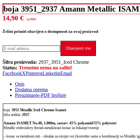
boja 3951_2937 Amann Metallic ISA
14,90
€
sa PDV
Želim primiti obavijest o dostupnosti za ovaj proizvod
Obavijesti me
Šifra proizvoda:
2937_3951_Iced Chrome
Status:
Trenutno nema na zalihi!
Facebook
X
Pinterest
Linkedin
Email
Opis
Dodatna oprema
Preuzimanje-PDF brošure
boja:
3951 Metallic Iced Chrome Isamet
šifra artikla:
2937
Amann ISAMET No.40, 1.000m, sastav: 45% polyamid/55% polyester
Metallic embroidery thread-metalizirani konac za štikanje/vezenje
– konac sa metalnom niti – idealan za strojni vez (koristitie samo u kombinaciji sa Metallic 