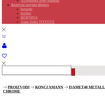
Accessories from Madeira
Rezervni servisni dijelovi
bernette
brother
BERNINA
Aisin Seiko TOYOTA
PROIZVODI
KONCI AMANN
ISAMET40 METALL
CHROME