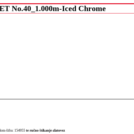
MET No.40_1.000m-Iced Chrome
iglom-šifra: 154955
te ručno štikanje-zlatovez