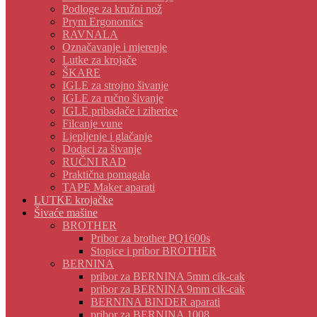
Podloge za kružni nož
Prym Ergonomics
RAVNALA
Označavanje i mjerenje
Lutke za krojače
ŠKARE
IGLE za strojno šivanje
IGLE za ručno šivanje
IGLE pribadače i ziherice
Filcanje vune
Ljepljenje i glačanje
Dodaci za šivanje
RUČNI RAD
Praktična pomagala
TAPE Maker aparati
LUTKE krojačke
Šivaće mašine
BROTHER
Pribor za brother PQ1600s
Stopice i pribor BROTHER
BERNINA
pribor za BERNINA 5mm cik-cak
pribor za BERNINA 9mm cik-cak
BERNINA BINDER aparati
pribor za BERNINA 1008