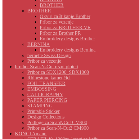
BROTHER
BROTHER
Okviri za štikanje Brother
Pribor za vezenje
Pribor za BROTHER VR
Pribor za Brother PR
Embroidery designs Brother
BERNINA
Embroidery designs Bernina
bernette Swiss Design
Pribor za vezenje
brother Scan-N-Cut rezni ploteri
Pribor za SDX1200_SDX1000
Rhinestone kamenčići
FOIL TRANSFER
EMBOSSING
CALLIGRAPHY
PAPER PIERCING
STAMPING
Printable Sticker
Design Collections
Podloge za ScanNCut CM900
Pribor za Scan-N-Cut2 CM900
KONCI Amann