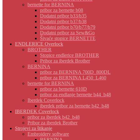
bernette for BERNINA
pribor za bernette b08
Dodatni pribor b33/b35
Dodatni pribor b37/b38
Dodatni pribor b70/b77/b79
Dodatni pribor za Sew&Go
Šivaće stopice BERNETTE
ENDLERICE Overlock
BROTHER
Stopice endlerice BROTHER
Pribor za iberdek Brother
BERNINA
pribor za BERNINA 700D_800DL
pribor za BERNINA L450_L460
bernette for BERNINA
pribor za bernette 610D
pribor za endlanje bernette b44_b48
Iberdek Coverlock
iberdek pribor za bernette b42_b48
IBERDEK Coverlock
pribor za iberdek b42_b48
Pribor za iberdek Brother
Strojevi za štikanje
Embroidery software
BERNINA