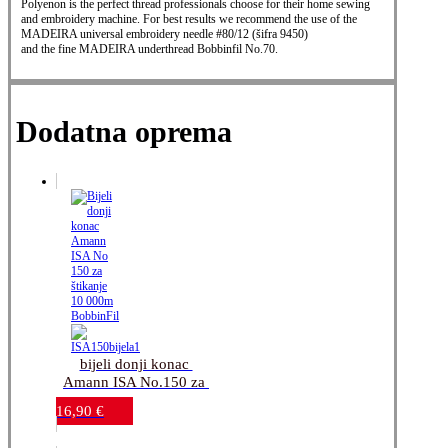
Polyenon is the perfect thread professionals choose for their home sewing
and embroidery machine. For best results we recommend the use of the
MADEIRA universal embroidery needle #80/12 (šifra 9450)
and the fine MADEIRA underthread Bobbinfil No.70.
Dodatna oprema
bijeli donji konac 
Amann ISA No.150 za 
štikanje-10.000m 
16,90
€
BobbinFil