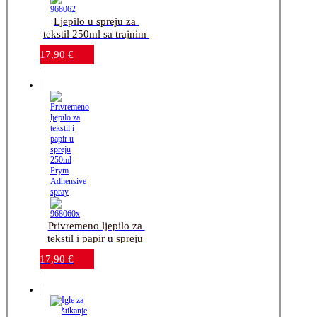
Ljepilo u spreju za 
tekstil 250ml sa trajnim 
ljepljivim 
17,90
€
učinkom_Prym
Privremeno ljepilo za 
tekstil i papir u spreju 
250ml-Prym 
17,90
€
Adhensive spray