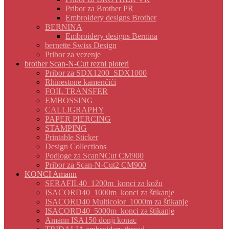
Pribor za Brother PR
Embroidery designs Brother
BERNINA
Embroidery designs Bernina
bernette Swiss Design
Pribor za vezenje
brother Scan-N-Cut rezni ploteri
Pribor za SDX1200_SDX1000
Rhinestone kamenčići
FOIL TRANSFER
EMBOSSING
CALLIGRAPHY
PAPER PIERCING
STAMPING
Printable Sticker
Design Collections
Podloge za ScanNCut CM900
Pribor za Scan-N-Cut2 CM900
KONCI Amann
SERAFIL40_1200m_konci za kožu
ISACORD40_1000m_konci za štikanje
ISACORD40 Multicolor_1000m za štikanje
ISACORD40_5000m_konci za štikanje
Amann ISA150 donji konac