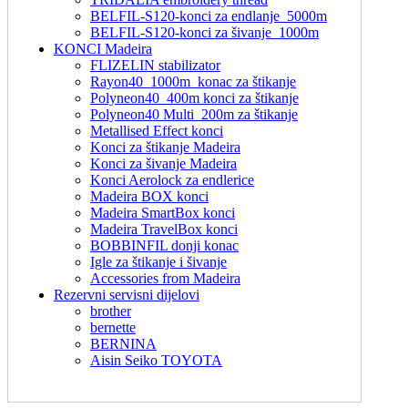
BELFIL-S120-konci za endlanje_5000m
BELFIL-S120-konci za šivanje_1000m
KONCI Madeira
FLIZELIN stabilizator
Rayon40_1000m_konac za štikanje
Polyneon40_400m konci za štikanje
Polyneon40 Multi_200m za štikanje
Metallised Effect konci
Konci za štikanje Madeira
Konci za šivanje Madeira
Konci Aerolock za endlerice
Madeira BOX konci
Madeira SmartBox konci
Madeira TravelBox konci
BOBBINFIL donji konac
Igle za štikanje i šivanje
Accessories from Madeira
Rezervni servisni dijelovi
brother
bernette
BERNINA
Aisin Seiko TOYOTA