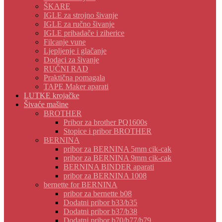
ŠKARE
IGLE za strojno šivanje
IGLE za ručno šivanje
IGLE pribadače i ziherice
Filcanje vune
Ljepljenje i glačanje
Dodaci za šivanje
RUČNI RAD
Praktična pomagala
TAPE Maker aparati
LUTKE krojačke
Šivaće mašine
BROTHER
Pribor za brother PQ1600s
Stopice i pribor BROTHER
BERNINA
pribor za BERNINA 5mm cik-cak
pribor za BERNINA 9mm cik-cak
BERNINA BINDER aparati
pribor za BERNINA 1008
bernette for BERNINA
pribor za bernette b08
Dodatni pribor b33/b35
Dodatni pribor b37/b38
Dodatni pribor b70/b77/b79