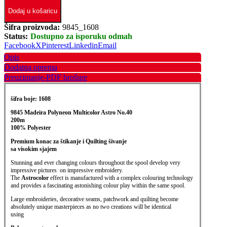
Dodaj u košaricu
Šifra proizvoda:
9845_1608
Status:
Dostupno za isporuku odmah
Facebook
X
Pinterest
Linkedin
Email
Opis
Dodatna oprema
Preuzimanje-PDF brošure
šifra boje: 1608
9845 Madeira Polyneon
Multicolor Astro
No.40
200m
100% Polyester
Premium konac za štikanje i Quilting šivanje
sa visokim sjajem
Stunning and ever changing colours throughout the spool develop very
impressive pictures on impressive embroidery.
The
Astrocolor
effect is manufactured with a complex colouring technology
and provides a fascinating astonishing colour play within the same spool.
Large embroideries, decorative seams, patchwork and quilting become
absolutely unique masterpieces as no two creations will be identical
using