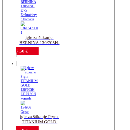
igle za štikanje 
BERNINA 130/705H-
E 75 Embroidery 5 
7,50
€
komada
igle za štikanje Prym 
TITANIUM GOLD 
130/705H-ET 75-90_5 