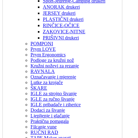
Sport-Jedrenje-Camping drukeri
ANORAK drukeri
JERSEY drukeri
PLASTIČNI drukeri
RINČICE-OČICE
ZAKOVICE-NITNE
PRIŠIVNI drukeri
POMPONI
Prym LOVE
Prym Ergonomics
Podloge za kružni nož
Kružni noževi za rezanje
RAVNALA
Označavanje i mjerenje
Lutke za krojače
ŠKARE
IGLE za strojno šivanje
IGLE za ručno šivanje
IGLE pribadače i ziherice
Dodaci za šivanje
Ljepljenje i glačanje
Praktična pomagala
Filcanje vune
RUČNI RAD
TAPE Maker aparati