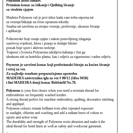
Polyneon astro colours
.
Premium konac za štikanje i Quilting šivanje
sa visokim sjajem
Madeira Polyneon vaš je prvi izbor kada vam treba otporna nit
za vezenje/štikanje na često opranom tekstilu.
Snažna nit savršena za strojno vezenje, prošivenje, ukrasno šivanje
i aplikacije.
Poliesterske boje ostaju sjajne i nakon ponovljenog izlaganja
sunčevoj svjetlosti, kloru i pranju te dodajte blistav
prasak boje sport i aktivno nošenje.
Trajnost i čvrstoća Polyneona odolijeva habanju i čini ga
idealnom niti za hotelsko platno, kao i odjeću za sigurnosnu i radnu odjeću.
Poyneon je savršeni konac koji profesionalci biraju za kućno šivanje
i stroj za vez.
Za najbolje rezultate preporučujemo upotrebu
MADEIRA univerzalna igla za vez # 80/12 (šifra 9450)
i fini MADEIRA donji konac Bobbinfil No.70.
Polyneon
is your first choice when you need a resistant thread for
embroideries on frequently washed textiles.
A strong thread perfect for machine embroidery, quilting, decorative stitching
and appliqué.
Polyneon colours remain brilliant even after repeated exposure
to sunlight, chlorine and washing and add a radiant burst of colour to
sports and active wear.
The durability and strength of Polyneon resist abrasion and make it the
ideal thread for hotel linen as well as safety and workwear garments.