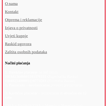
O nama
Kontakt
Otprema i reklamacije
Izjava o privatnosti
Uvjeti kupnje
Raskid ugovora
Zaštita osobnih podataka
Načini plaćanja
1. Direktno plaćanje
na naš račun:
HR6423600001101376115
(
Zagrebačka Banka
)
HR6023400091110773503
(
Privredna Banka
)
2. Pouzećem – novčanicama
prilikom preuzimanja
3. Kartično plaćanje –
jednokratno ili
obročno do 12
rata
VISA + Premium VISA + Maestro + Mastercard od