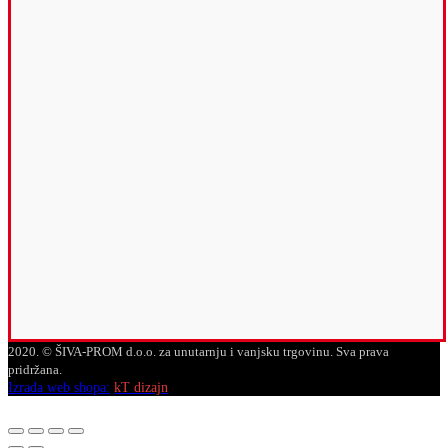
2020. © ŠIVA-PROM d.o.o. za unutarnju i vanjsku trgovinu. Sva prava
pridržana.
Izrada web shopa:
kT dizajn