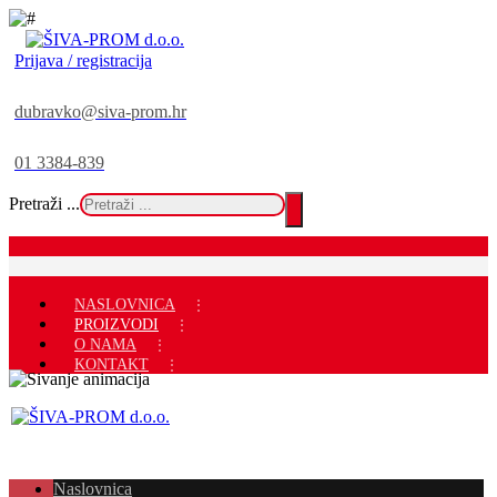
Prijava / registracija
dubravko@siva-prom.hr
01 3384-839
Pretraži ...
NASLOVNICA
PROIZVODI
O NAMA
KONTAKT
Naslovnica