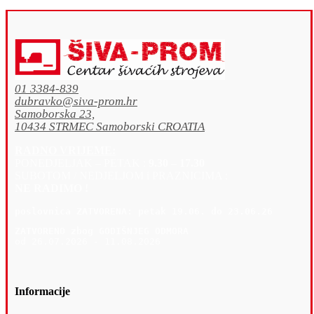
01 3384-839
dubravko@siva-prom.hr
Samoborska 23,
10434 STRMEC Samoborski CROATIA
RADNO VRIJEME:
PONEDJELJAK – PETAK :
9.30 – 17.30
SUBOTOM / NEDJELJOM i PRAZNICIMA :
NE RADIMO !
poslovnica 
ZATVORENA: petak 19
.06. do 23.06.26
ZATVORENO zbog GODIŠNJEG ODMORA
od 26.07.2026 - 11.08.2026
Informacije