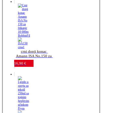
crni donji konac 
Amann ISA No.150 za 
štikanje-10.000m 
16,90
€
BobbinFil