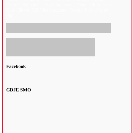
Zagrebačka banka, Privredna banka, Diners Club, Erste
Card Club te MB Plus karticama, Google Pay ili Apple
Pay
Facebook
GDJE SMO