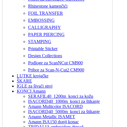
Rhinestone kamenčići
FOIL TRANSFER
EMBOSSING
CALLIGRAPHY
PAPER PIERCING
STAMPING
Printable Sticker
Design Collections
Podloge za ScanNCut CM900
Pribor za Scan-N-Cut2 CM900
LUTKE krojačke
ŠKARE
IGLE za šivaći stroj
KONCI Amann
SERAFIL40_1200m_konci za kožu
ISACORD40_1000m_konci za štikanje
Amann Multicolor ISACORD
ISACORD40_5000m_konci za štikanje
Amann Metallic ISAMET
Amann ISA150 donji konac
TRIDALIA embroidery thread