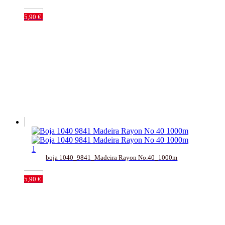
5,90
€
boja 1040_9841_Madeira Rayon No.40_1000m
5,90
€