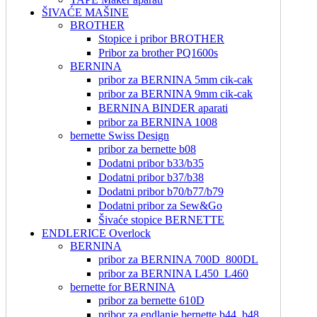
ŠIVAĆE MAŠINE
BROTHER
Stopice i pribor BROTHER
Pribor za brother PQ1600s
BERNINA
pribor za BERNINA 5mm cik-cak
pribor za BERNINA 9mm cik-cak
BERNINA BINDER aparati
pribor za BERNINA 1008
bernette Swiss Design
pribor za bernette b08
Dodatni pribor b33/b35
Dodatni pribor b37/b38
Dodatni pribor b70/b77/b79
Dodatni pribor za Sew&Go
Šivaće stopice BERNETTE
ENDLERICE Overlock
BERNINA
pribor za BERNINA 700D_800DL
pribor za BERNINA L450_L460
bernette for BERNINA
pribor za bernette 610D
pribor za endlanje bernette b44_b48