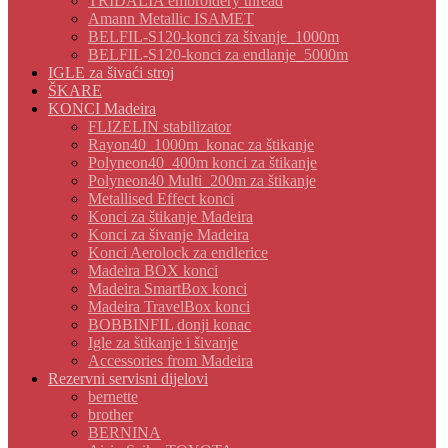
TRIDALIA embroidery thread
Amann Metallic ISAMET
BELFIL-S120-konci za šivanje_1000m
BELFIL-S120-konci za endlanje_5000m
IGLE za šivaći stroj
ŠKARE
KONCI Madeira
FLIZELIN stabilizator
Rayon40_1000m_konac za štikanje
Polyneon40_400m konci za štikanje
Polyneon40 Multi_200m za štikanje
Metallised Effect konci
Konci za štikanje Madeira
Konci za šivanje Madeira
Konci Aerolock za endlerice
Madeira BOX konci
Madeira SmartBox konci
Madeira TravelBox konci
BOBBINFIL donji konac
Igle za štikanje i šivanje
Accessories from Madeira
Rezervni servisni dijelovi
bernette
brother
BERNINA