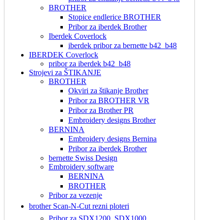
BROTHER
Stopice endlerice BROTHER
Pribor za iberdek Brother
Iberdek Coverlock
iberdek pribor za bernette b42_b48
IBERDEK Coverlock
pribor za iberdek b42_b48
Strojevi za ŠTIKANJE
BROTHER
Okviri za štikanje Brother
Pribor za BROTHER VR
Pribor za Brother PR
Embroidery designs Brother
BERNINA
Embroidery designs Bernina
Pribor za iberdek Brother
bernette Swiss Design
Embroidery software
BERNINA
BROTHER
Pribor za vezenje
brother Scan-N-Cut rezni ploteri
Pribor za SDX1200_SDX1000