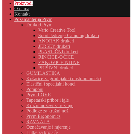
Proizvodi
O nama
Kontakt
Pozamanterija Prym
Drukeri Prym
Vario Creative Tool
Sport-Jedrenje-Camping drukeri
ANORAK drukeri
JERSEY drukeri
PLASTIČNI drukeri
RINČICE-OČICE
ZAKOVICE-NITNE
PRIŠIVNI drukeri
GUMILASTIKA
Košarice za grudnjake i push-up umetci
Elastični i specijalni konci
Pomponi
Prym LOVE
Tapetarski pribor i igle
Kružni noževi za rezanje
Podloge za kružni nož
Prym Ergonomics
RAVNALA
Označavanje i mjerenje
Lutke za krojače