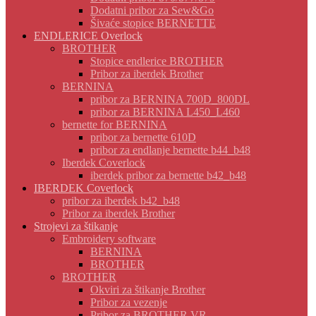
Dodatni pribor za Sew&Go
Šivaće stopice BERNETTE
ENDLERICE Overlock
BROTHER
Stopice endlerice BROTHER
Pribor za iberdek Brother
BERNINA
pribor za BERNINA 700D_800DL
pribor za BERNINA L450_L460
bernette for BERNINA
pribor za bernette 610D
pribor za endlanje bernette b44_b48
Iberdek Coverlock
iberdek pribor za bernette b42_b48
IBERDEK Coverlock
pribor za iberdek b42_b48
Pribor za iberdek Brother
Strojevi za štikanje
Embroidery software
BERNINA
BROTHER
BROTHER
Okviri za štikanje Brother
Pribor za vezenje
Pribor za BROTHER VR