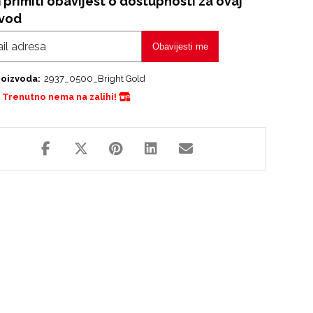
 primiti obavijest o dostupnosti za ovaj
zvod
Obavijesti me
roizvoda:
2937_0500_Bright Gold
Trenutno nema na zalihi!