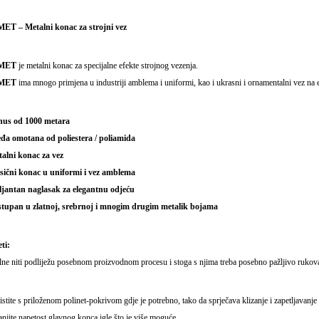
ET – Metalni konac za strojni vez
MET
je metalni konac za specijalne efekte strojnog vezenja.
MET
ima mnogo primjena u industriji amblema i uniformi, kao i ukrasni i ornamentalni vez na e
nus od 1000 metara
eđa omotana od poliestera / poliamida
talni konac za vez
asični konac u uniformi i vez amblema
iljantan naglasak za elegantnu odjeću
stupan u zlatnoj, srebrnoj i mnogim drugim metalik bojama
ti:
ne niti podliježu posebnom proizvodnom procesu i stoga s njima treba posebno pažljivo rukova
istite s priloženom polinet-pokrivom gdje je potrebno, tako da sprječava klizanje i zapetljavanj
njite napetost glavnog konca igle što je više moguće.