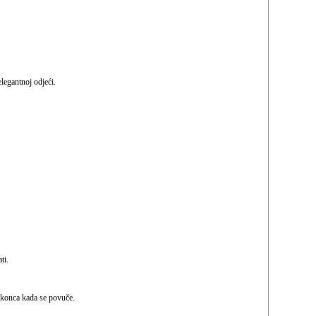
legantnoj odjeći.
ti.
e konca kada se povuče.