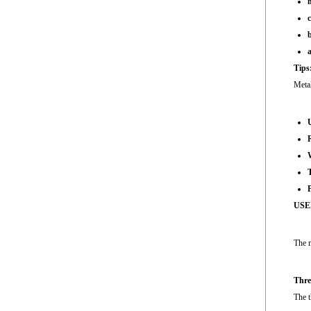
b
a
Tips
Metal
U
R
P
USE
The m
Thre
The t