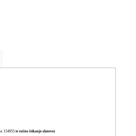
fra: 154955
te ručno štikanje-zlatovez