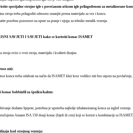
istite specijalne strojne igle s povećanom ušicom igle prilagođenom za metalizorane kon
inu stroja treba prilagoditi odnosno smanjiti prema materijalu za vez i koncu.
atite posebnu pozornost na upute za pranje i njegu za tehnike metalik vezenja.
SNI SAVJETI I SAVJETI kako se koristiti konac ISAMET
a stroja ovisi o vrsti stroja, materijalu i kvaliteti dizajna
ost niti:
ost konca treba odabrati na način da ISAMET klizi kroz vodilice niti bez otpora na povlačenje, t
i konac bobbinfil za špulicu/kalem:
bivanje dodatne lijepote, potrebna je upotreba najbolje izbalansiranog konca za izgled vezenja.
ručujemo Amann ISA 150 donji konac (bijeli ili crni) koji se koristi u kombinaciji sa ISAMET
 dizajn kod strojnog vezenja: