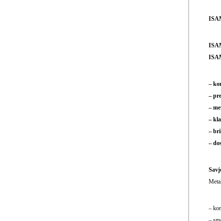
ISAM
ISA
ISA
– ko
– pr
– me
– kl
– br
– do
Savje
Metal
– kor
– sma