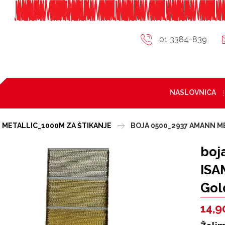
01 3384-839
NASLOVNICA
 METALLIC_1000M ZA ŠTIKANJE
BOJA 0500_2937 AMANN M
boj
ISA
Gol
14,9