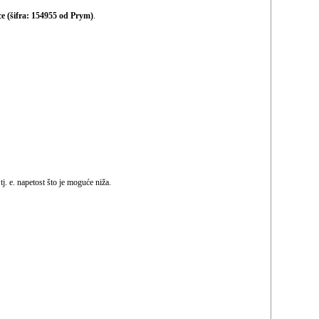
ce (šifra: 154955 od Prym)
.
j. e. napetost što je moguće niža.
.