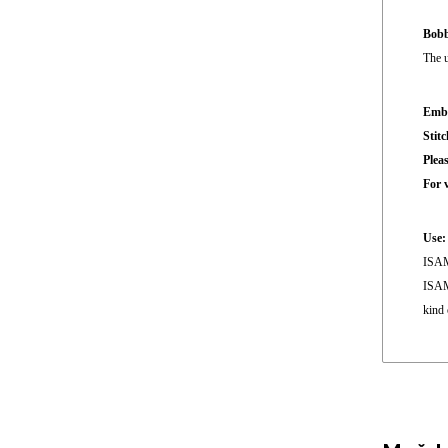
Bobb
The u
Embr
Stit
Pleas
For 
Use:
ISAME
ISAME
kind