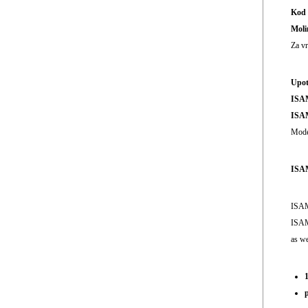
Kod 
Moli
Za v
Upot
ISA
ISA
Moder
ISAM
ISAME
ISAM
as we