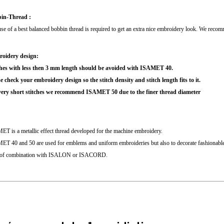
in-Thread :
se of a best balanced bobbin thread is required to get an extra nice embroidery look. We 
oidery design:
ches with less then 3 mm length should be avoided with ISAMET 40.
e check your embroidery design so the stitch density and stitch length fits to it.
very short stitches we recommend ISAMET 50 due to the finer thread diameter
T is a metallic effect thread developed for the machine embroidery.
T 40 and 50 are used for emblems and uniform embroideries but also to decorate fashionable c
 of combination with ISALON or ISACORD.