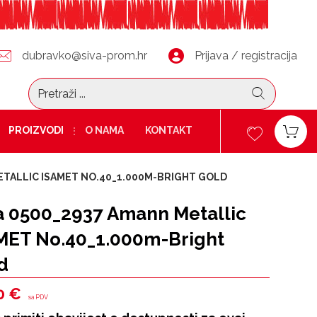
dubravko@siva-prom.hr
Prijava / registracija
PROIZVODI
O NAMA
KONTAKT
ETALLIC ISAMET NO.40_1.000M-BRIGHT GOLD
a 0500_2937 Amann Metallic
MET No.40_1.000m-Bright
d
0
€
sa PDV