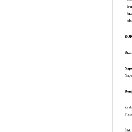
–
kor
– brz
– obr
KORI
Brzin
Napet
Napet
Donj
Za do
Prepo
Štik