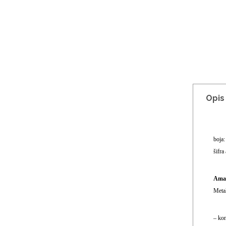
Opis
boja
šifra 
Aman
Metal
– kon