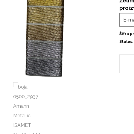
Želim
proi
Šifra p
Status: