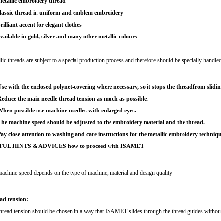
metallic embroidery thread
classic thread in uniform and emblem embroidery
rilliant accent for elegant clothes
vailable in gold, silver and many other metallic colours
:
lic threads are subject to a special production process and therefore should be specially handled
se with the enclosed polynet-covering where necessary, so it stops the threadfrom slidin
educe the main needle thread tension as much as possible.
When possible use machine needles with enlarged eyes.
The machine speed should be adjusted to the embroidery material and the thread.
ay close attention to washing and care instructions for the metallic embroidery techniqu
FUL HINTS & ADVICES how to proceed with ISAMET
achine speed depends on the type of machine, material and design quality
ad tension:
hread tension should be chosen in a way that ISAMET slides through the thread guides without dr