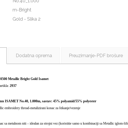
Dodatna oprema
Preuzimanje-PDF brošure
:
0500 Metallic Bright Gold Isamet
artikla:
2937
n ISAMET No.40, 1.000m, sastav: 45% polyamid/55% polyester
lic embroidery thread-metalizirani konac za štikanje/vezenje
ac sa metalnom niti – idealan za strojni vez (koristitie samo u kombinaciji sa Metallic iglom-ši