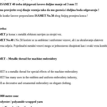
ISAMET 40 treba izbjegavati šavove duljine manje od 3 mm !!!
mo provjerite svoj dizajn vezenja tako da mu gustoća i duljina boda odgovaraju !
rlo kratke šavove preporučamo
ISAMET No.50
zbog finijeg promjera konca !
reba:
MET
je konac s metalik efektom razvijen za strojni vez.
MET No.40
i No.50 koriste se za ambleme i uniformne vezove, ali i za ukrašavanje-zlatovez
na odjeća. Pojedinačni metalni vezovi mogu se jednostavno dizajnirati kao i svaki vrsta k
ET – Metallic thread for machine embroidery
T is a metallic thread for special effects of the machine embroidery.
ET has many uses in the emblem and uniform embroidery industry,
ll as decorative and ornamental embroidery on elegant clothing.
1000 metre cone
polyester / polyamide wrapped yarn