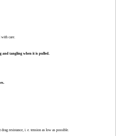
 with care.
g and tangling when it is pulled.
es.
ag resistance, i. e. tension as low as possible.