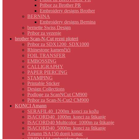
Pribor za Brother PR
Embroidery designs Brother
BERNINA
Embroidery designs Bernina
bernette Swiss Design
Pribor za vezenje
brother Scan-N-Cut rezni ploteri
Pribor za SDX1200_SDX1000
Rhinestone kamenčići
FOIL TRANSFER
EMBOSSING
CALLIGRAPHY
PAPER PIERCING
STAMPING
Printable Sticker
Design Collections
Podloge za ScanNCut CM900
Pribor za Scan-N-Cut2 CM900
KONCI Amann
SERAFIL40_1200m_konci za kožu
ISACORD40_1000m_konci za štikanje
ISACORD40 Multicolor_1000m za štikanje
ISACORD40_5000m_konci za štikanje
Amann ISA150 donji konac