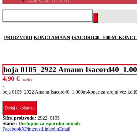
Aisin Seiko TOYOTA
PROIZVODI
KONCI AMANN
ISACORD40_1000M_KONCI 
boja 0105_2922 Amann Isacord40_1.000
4,90
€
sa PDV
-
boja 0105_2922 Amann Isacord40_1.000m-konac za strojni vez količ
+
Dodaj u košaricu
Šifra proizvoda:
2922_0105
Status:
Dostupno za isporuku odmah
Facebook
X
Pinterest
Linkedin
Email