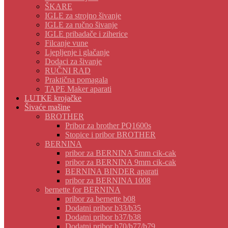
ŠKARE
IGLE za strojno šivanje
IGLE za ručno šivanje
IGLE pribadače i ziherice
Filcanje vune
Ljepljenje i glačanje
Dodaci za šivanje
RUČNI RAD
Praktična pomagala
TAPE Maker aparati
LUTKE krojačke
Šivaće mašine
BROTHER
Pribor za brother PQ1600s
Stopice i pribor BROTHER
BERNINA
pribor za BERNINA 5mm cik-cak
pribor za BERNINA 9mm cik-cak
BERNINA BINDER aparati
pribor za BERNINA 1008
bernette for BERNINA
pribor za bernette b08
Dodatni pribor b33/b35
Dodatni pribor b37/b38
Dodatni pribor b70/b77/b79