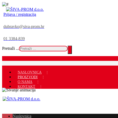
Prijava / registracija
dubravko@siva-prom.hr
01 3384-839
Pretraži ...
NASLOVNICA
PROIZVODI
O NAMA
KONTAKT
Naslovnica