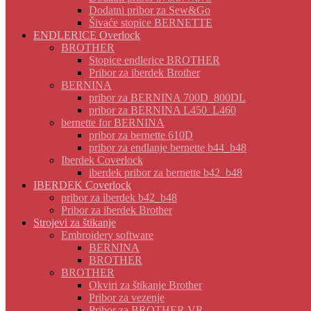
Dodatni pribor za Sew&Go
Šivaće stopice BERNETTE
ENDLERICE Overlock
BROTHER
Stopice endlerice BROTHER
Pribor za iberdek Brother
BERNINA
pribor za BERNINA 700D_800DL
pribor za BERNINA L450_L460
bernette for BERNINA
pribor za bernette 610D
pribor za endlanje bernette b44_b48
Iberdek Coverlock
iberdek pribor za bernette b42_b48
IBERDEK Coverlock
pribor za iberdek b42_b48
Pribor za iberdek Brother
Strojevi za štikanje
Embroidery software
BERNINA
BROTHER
BROTHER
Okviri za štikanje Brother
Pribor za vezenje
Pribor za BROTHER VR