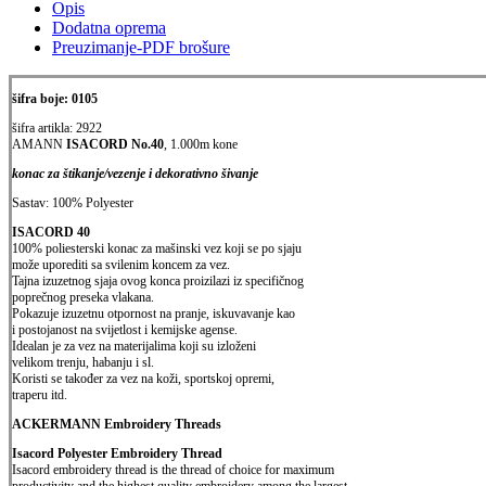
Opis
Dodatna oprema
Preuzimanje-PDF brošure
šifra boje: 0105
šifra artikla: 2922
AMANN
ISACORD No.40
, 1.000m kone
konac za štikanje/vezenje i dekorativno šivanje
Sastav: 100% Polyester
ISACORD 40
100% poliesterski konac za mašinski vez koji se po sjaju
može uporediti sa svilenim koncem za vez.
Tajna izuzetnog sjaja ovog konca proizilazi iz specifičnog
poprečnog preseka vlakana.
Pokazuje izuzetnu otpornost na pranje, iskuvavanje kao
i postojanost na svijetlost i kemijske agense.
Idealan je za vez na materijalima koji su izloženi
velikom trenju, habanju i sl.
Koristi se također za vez na koži, sportskoj opremi,
traperu itd.
ACKERMANN Embroidery Threads
Isacord Polyester Embroidery Thread
Isacord embroidery thread is the thread of choice for maximum
productivity and the highest quality embroidery among the largest