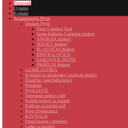
Proizvodi
O nama
Kontakt
Pozamanterija Prym
Drukeri Prym
Vario Creative Tool
Sport-Jedrenje-Camping drukeri
ANORAK drukeri
JERSEY drukeri
PLASTIČNI drukeri
RINČICE-OČICE
ZAKOVICE-NITNE
PRIŠIVNI drukeri
GUMILASTIKA
Košarice za grudnjake i push-up umetci
Elastični i specijalni konci
Pomponi
Prym LOVE
Tapetarski pribor i igle
Kružni noževi za rezanje
Podloge za kružni nož
Prym Ergonomics
RAVNALA
Označavanje i mjerenje
Lutke za krojače