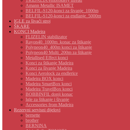
TRIDALIA embroidery thread
Amann Metallic ISAMET
BELFIL-S120-konci za šivanje_1000m
BELFIL-S120-konci za endlanje_5000m
IGLE za šivaći stroj
ŠKARE
KONCI Madeira
FLIZELIN stabilizator
Rayon40_1000m_konac za štikanje
Polyneon40_400m konci za štikanje
Polyneon40 Multi_200m za štikanje
Metallised Effect konci
Konci za štikanje Madeira
Konci za šivanje Madeira
Konci Aerolock za endlerice
Madeira BOX konci
Madeira SmartBox konci
Madeira TravelBox konci
BOBBINFIL donji konac
Igle za štikanje i šivanje
Accessories from Madeira
Rezervni servisni dijelovi
bernette
brother
BERNINA