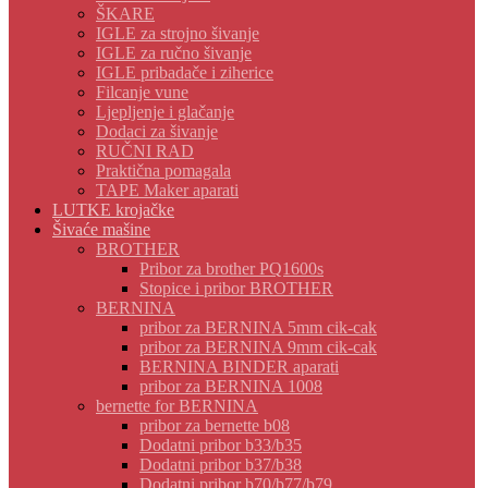
ŠKARE
IGLE za strojno šivanje
IGLE za ručno šivanje
IGLE pribadače i ziherice
Filcanje vune
Ljepljenje i glačanje
Dodaci za šivanje
RUČNI RAD
Praktična pomagala
TAPE Maker aparati
LUTKE krojačke
Šivaće mašine
BROTHER
Pribor za brother PQ1600s
Stopice i pribor BROTHER
BERNINA
pribor za BERNINA 5mm cik-cak
pribor za BERNINA 9mm cik-cak
BERNINA BINDER aparati
pribor za BERNINA 1008
bernette for BERNINA
pribor za bernette b08
Dodatni pribor b33/b35
Dodatni pribor b37/b38
Dodatni pribor b70/b77/b79