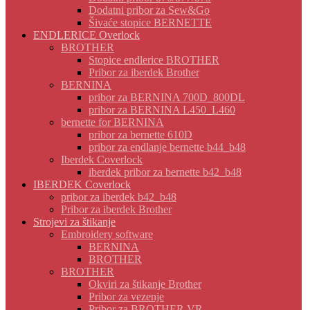
Dodatni pribor za Sew&Go
Šivaće stopice BERNETTE
ENDLERICE Overlock
BROTHER
Stopice endlerice BROTHER
Pribor za iberdek Brother
BERNINA
pribor za BERNINA 700D_800DL
pribor za BERNINA L450_L460
bernette for BERNINA
pribor za bernette 610D
pribor za endlanje bernette b44_b48
Iberdek Coverlock
iberdek pribor za bernette b42_b48
IBERDEK Coverlock
pribor za iberdek b42_b48
Pribor za iberdek Brother
Strojevi za štikanje
Embroidery software
BERNINA
BROTHER
BROTHER
Okviri za štikanje Brother
Pribor za vezenje
Pribor za BROTHER VR