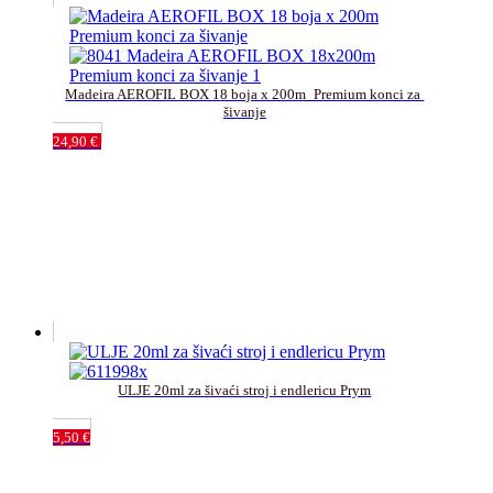
Madeira AEROFIL BOX 18 boja x 200m_Premium konci za 
šivanje
24,90
€
ULJE 20ml za šivaći stroj i endlericu Prym
5,50
€