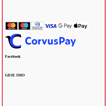
VISA + Premium VISA + Maestro + Mastercard od
Zagrebačka banka, Privredna banka, Diners Club, Erste
Card Club te MB Plus karticama, Google Pay ili Apple
Pay
Facebook
GDJE SMO