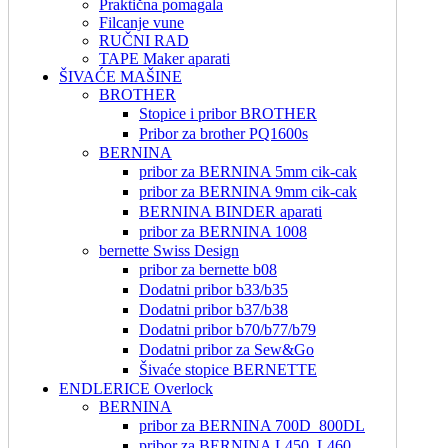
Praktična pomagala
Filcanje vune
RUČNI RAD
TAPE Maker aparati
ŠIVAĆE MAŠINE
BROTHER
Stopice i pribor BROTHER
Pribor za brother PQ1600s
BERNINA
pribor za BERNINA 5mm cik-cak
pribor za BERNINA 9mm cik-cak
BERNINA BINDER aparati
pribor za BERNINA 1008
bernette Swiss Design
pribor za bernette b08
Dodatni pribor b33/b35
Dodatni pribor b37/b38
Dodatni pribor b70/b77/b79
Dodatni pribor za Sew&Go
Šivaće stopice BERNETTE
ENDLERICE Overlock
BERNINA
pribor za BERNINA 700D_800DL
pribor za BERNINA L450_L460