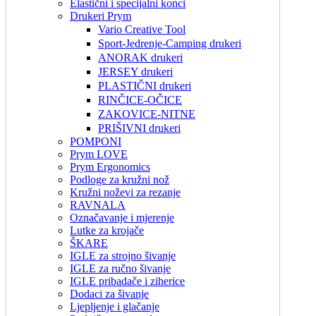
Elastični i specijalni konci
Drukeri Prym
Vario Creative Tool
Sport-Jedrenje-Camping drukeri
ANORAK drukeri
JERSEY drukeri
PLASTIČNI drukeri
RINČICE-OČICE
ZAKOVICE-NITNE
PRIŠIVNI drukeri
POMPONI
Prym LOVE
Prym Ergonomics
Podloge za kružni nož
Kružni noževi za rezanje
RAVNALA
Označavanje i mjerenje
Lutke za krojače
ŠKARE
IGLE za strojno šivanje
IGLE za ručno šivanje
IGLE pribadače i ziherice
Dodaci za šivanje
Ljepljenje i glačanje