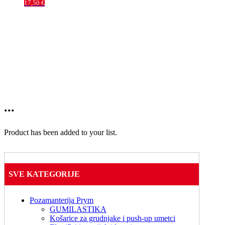
17,50
€
...
Product has been added to your list.
SVE KATEGORIJE
Pozamanterija Prym
GUMILASTIKA
Košarice za grudnjake i push-up umetci