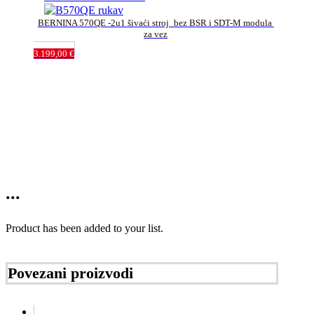
BERNINA 570QE -2u1 šivaći stroj_bez BSR i SDT-M modula 
za vez
3.199,00
€
...
Product has been added to your list.
Povezani proizvodi