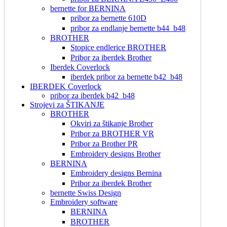
bernette for BERNINA
pribor za bernette 610D
pribor za endlanje bernette b44_b48
BROTHER
Stopice endlerice BROTHER
Pribor za iberdek Brother
Iberdek Coverlock
iberdek pribor za bernette b42_b48
IBERDEK Coverlock
pribor za iberdek b42_b48
Strojevi za ŠTIKANJE
BROTHER
Okviri za štikanje Brother
Pribor za BROTHER VR
Pribor za Brother PR
Embroidery designs Brother
BERNINA
Embroidery designs Bernina
Pribor za iberdek Brother
bernette Swiss Design
Embroidery software
BERNINA
BROTHER