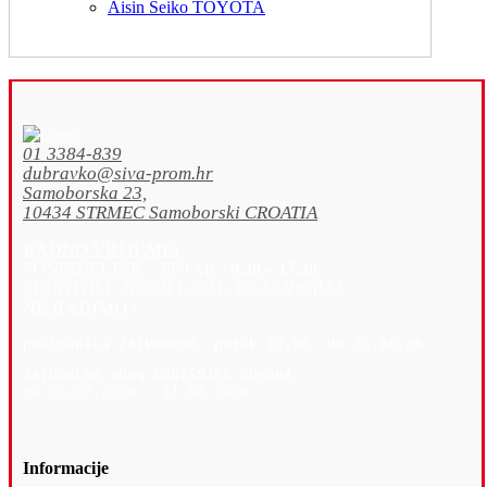
Aisin Seiko TOYOTA
01 3384-839
dubravko@siva-prom.hr
Samoborska 23,
10434 STRMEC Samoborski CROATIA
RADNO VRIJEME:
PONEDJELJAK – PETAK :
9.30 – 17.30
SUBOTOM / NEDJELJOM i PRAZNICIMA :
NE RADIMO !
poslovnica 
ZATVORENA: petak 19
.06. do 23.06.26
ZATVORENO zbog GODIŠNJEG ODMORA
od 26.07.2026 - 11.08.2026
Informacije