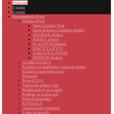
Proizvodi
O nama
Kontakt
Pozamanterija Prym
Drukeri Prym
Vario Creative Tool
Sport-Jedrenje-Camping drukeri
ANORAK drukeri
JERSEY drukeri
PLASTIČNI drukeri
RINČICE-OČICE
ZAKOVICE-NITNE
PRIŠIVNI drukeri
GUMILASTIKA
Košarice za grudnjake i push-up umetci
Elastični i specijalni konci
Pomponi
Prym LOVE
Tapetarski pribor i igle
Kružni noževi za rezanje
Podloge za kružni nož
Prym Ergonomics
RAVNALA
Označavanje i mjerenje
Lutke za krojače