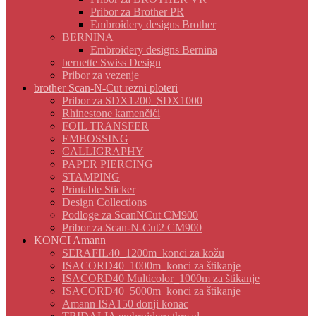
Pribor za Brother PR
Embroidery designs Brother
BERNINA
Embroidery designs Bernina
bernette Swiss Design
Pribor za vezenje
brother Scan-N-Cut rezni ploteri
Pribor za SDX1200_SDX1000
Rhinestone kamenčići
FOIL TRANSFER
EMBOSSING
CALLIGRAPHY
PAPER PIERCING
STAMPING
Printable Sticker
Design Collections
Podloge za ScanNCut CM900
Pribor za Scan-N-Cut2 CM900
KONCI Amann
SERAFIL40_1200m_konci za kožu
ISACORD40_1000m_konci za štikanje
ISACORD40 Multicolor_1000m za štikanje
ISACORD40_5000m_konci za štikanje
Amann ISA150 donji konac