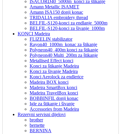
ISACORD40_5000m_konci za štikanje
Amann Metallic ISAMET
Amann ISA150 donji konac
TRIDALIA embroidery thread
BELFIL-S120-konci za endlanje_5000m
BELFIL-S120-konci za šivanje_1000m
KONCI Madeira
FLIZELIN stabilizator
Rayon40_1000m_konac za štikanje
Polyneon40_400m konci za štikanje
Polyneon40 Multi_200m za štikanje
Metallised Effect konci
Konci za štikanje Madeira
Konci za šivanje Madeira
Konci Aerolock za endlerice
Madeira BOX konci
Madeira SmartBox konci
Madeira TravelBox konci
BOBBINFIL donji konac
Igle za štikanje i šivanje
Accessories from Madeira
Rezervni servisni dijelovi
brother
bernette
BERNINA