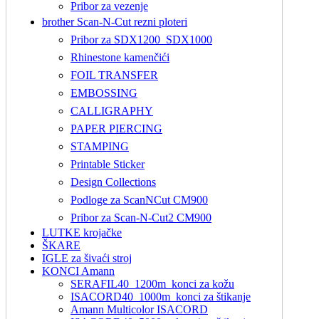
Pribor za vezenje
brother Scan-N-Cut rezni ploteri
Pribor za SDX1200_SDX1000
Rhinestone kamenčići
FOIL TRANSFER
EMBOSSING
CALLIGRAPHY
PAPER PIERCING
STAMPING
Printable Sticker
Design Collections
Podloge za ScanNCut CM900
Pribor za Scan-N-Cut2 CM900
LUTKE krojačke
ŠKARE
IGLE za šivaći stroj
KONCI Amann
SERAFIL40_1200m_konci za kožu
ISACORD40_1000m_konci za štikanje
Amann Multicolor ISACORD