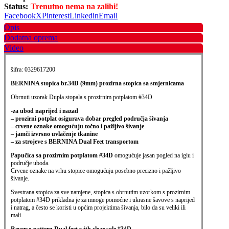
Status:
Trenutno nema na zalihi!
Facebook
X
Pinterest
Linkedin
Email
Opis
Dodatna oprema
Video
šifra: 0329617200
BERNINA stopica br.34D (9mm) prozirna stopica sa smjernicama
Obrnuti uzorak Dupla stopala s prozirnim potplatom #34D
-za ubod naprijed i nazad
– prozirni potplat osigurava dobar pregled područja šivanja
– crvene oznake omogućuju točno i pažljivo šivanje
– jamči izvrsno uvlačenje tkanine
– za strojeve s BERNINA Dual Feet transportom
Papučica sa prozirnim potplatom #34D
omogućuje jasan pogled na iglu i
područje uboda.
Crvene oznake na vrhu stopice omogućuju posebno precizno i pažljivo
šivanje.
Svestrana stopica za sve namjene, stopica s obrnutim uzorkom s prozirnim
potplatom #34D prikladna je za mnoge pomoćne i ukrasne šavove s naprijed
i natrag, a često se koristi u općim projektima šivanja, bilo da su veliki ili
mali.