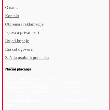
O nama
Kontakt
Otprema i reklamacije
Izjava o privatnosti
Uvjeti kupnje
Raskid ugovora
Zaštita osobnih podataka
Načini plaćanja
1. Direktno plaćanje
na naš račun:
HR6423600001101376115
(
Zagrebačka Banka
)
HR6023400091110773503
(
Privredna Banka
)
2. Pouzećem – novčanicama
prilikom preuzimanja
3. Kartično plaćanje –
jednokratno ili
obročno do 12
rata