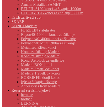
TRIDALIA embroidery thread
Amann Metallic ISAMET
BELFIL-S120-konci za šivanje_1000m
BELFIL-S120-konci za endlanje_5000m
IGLE za šivaći stroj
ŠKARE
KONCI Madeira
FLIZELIN stabilizator
Rayon40_1000m_konac za štikanje
Polyneon40_400m konci za štikanje
Polyneon40 Multi_200m za štikanje
Metallised Effect konci
Konci za štikanje Madeira
Konci za šivanje Madeira
Konci Aerolock za endlerice
Madeira BOX konci
Madeira SmartBox konci
Madeira TravelBox konci
BOBBINFIL donji konac
Igle za štikanje i šivanje
Accessories from Madeira
Rezervni servisni dijelovi
bernette
brother
BERNINA