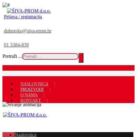
Prijava / registracija
dubravko@siva-prom.hr
01 3384-839
Pretraži ...
NASLOVNICA
PROIZVODI
O NAMA
KONTAKT
Naslovnica