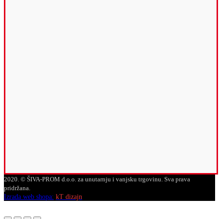
2020. © ŠIVA-PROM d.o.o. za unutarnju i vanjsku trgovinu. Sva prava
pridržana.
Izrada web shopa:
kT dizajn