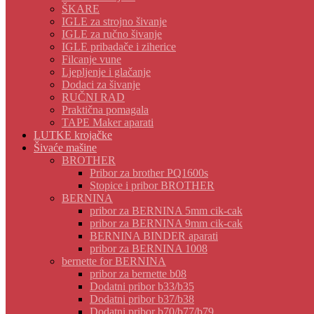
ŠKARE
IGLE za strojno šivanje
IGLE za ručno šivanje
IGLE pribadače i ziherice
Filcanje vune
Ljepljenje i glačanje
Dodaci za šivanje
RUČNI RAD
Praktična pomagala
TAPE Maker aparati
LUTKE krojačke
Šivaće mašine
BROTHER
Pribor za brother PQ1600s
Stopice i pribor BROTHER
BERNINA
pribor za BERNINA 5mm cik-cak
pribor za BERNINA 9mm cik-cak
BERNINA BINDER aparati
pribor za BERNINA 1008
bernette for BERNINA
pribor za bernette b08
Dodatni pribor b33/b35
Dodatni pribor b37/b38
Dodatni pribor b70/b77/b79