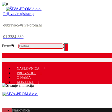
Prijava / registracija
dubravko@siva-prom.hr
01 3384-839
Pretraži ...
NASLOVNICA
PROIZVODI
O NAMA
KONTAKT
Naslovnica