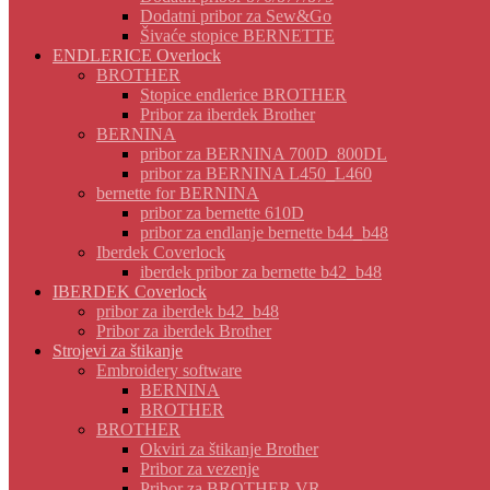
Dodatni pribor za Sew&Go
Šivaće stopice BERNETTE
ENDLERICE Overlock
BROTHER
Stopice endlerice BROTHER
Pribor za iberdek Brother
BERNINA
pribor za BERNINA 700D_800DL
pribor za BERNINA L450_L460
bernette for BERNINA
pribor za bernette 610D
pribor za endlanje bernette b44_b48
Iberdek Coverlock
iberdek pribor za bernette b42_b48
IBERDEK Coverlock
pribor za iberdek b42_b48
Pribor za iberdek Brother
Strojevi za štikanje
Embroidery software
BERNINA
BROTHER
BROTHER
Okviri za štikanje Brother
Pribor za vezenje
Pribor za BROTHER VR