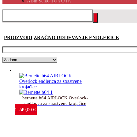
Aisin Seiko TOYOTA
PROIZVODI
ZRAČNO UDIJEVANJE ENDLERICE
bernette b64 AIRLOCK Overlock-
endlerica za strastvene krojačice
1.249,00
€