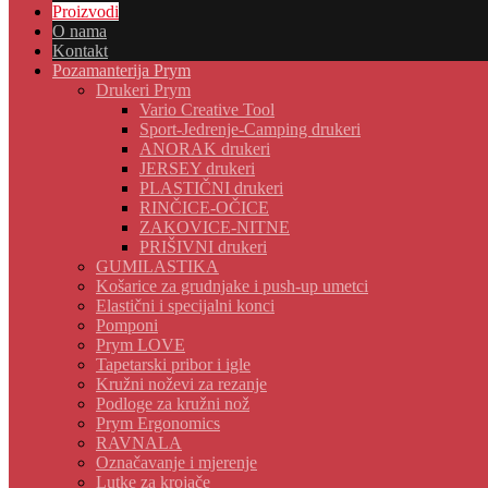
Proizvodi
O nama
Kontakt
Pozamanterija Prym
Drukeri Prym
Vario Creative Tool
Sport-Jedrenje-Camping drukeri
ANORAK drukeri
JERSEY drukeri
PLASTIČNI drukeri
RINČICE-OČICE
ZAKOVICE-NITNE
PRIŠIVNI drukeri
GUMILASTIKA
Košarice za grudnjake i push-up umetci
Elastični i specijalni konci
Pomponi
Prym LOVE
Tapetarski pribor i igle
Kružni noževi za rezanje
Podloge za kružni nož
Prym Ergonomics
RAVNALA
Označavanje i mjerenje
Lutke za krojače