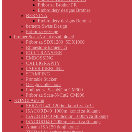
Pribor za Brother PR
Embroidery designs Brother
BERNINA
Embroidery designs Bernina
bernette Swiss Design
Pribor za vezenje
brother Scan-N-Cut rezni ploteri
Pribor za SDX1200_SDX1000
Rhinestone kamenčići
FOIL TRANSFER
EMBOSSING
CALLIGRAPHY
PAPER PIERCING
STAMPING
Printable Sticker
Design Collections
Podloge za ScanNCut CM900
Pribor za Scan-N-Cut2 CM900
KONCI Amann
SERAFIL40_1200m_konci za kožu
ISACORD40_1000m_konci za štikanje
ISACORD40 Multicolor_1000m za štikanje
ISACORD40_5000m_konci za štikanje
Amann ISA150 donji konac