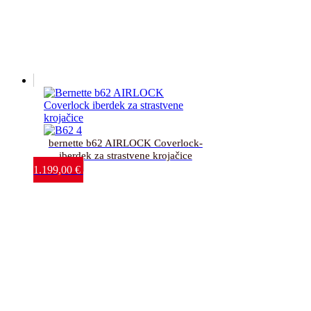
bernette b62 AIRLOCK Coverlock-
iberdek za strastvene krojačice
1.199,00
€