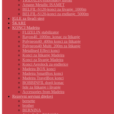
TRIDALIA embroidery thread
Amann Metallic ISAMET
BELFIL-S120-konci za šivanje_1000m
BELFIL-S120-konci za endlanje_5000m
IGLE za šivaći stroj
ŠKARE
KONCI Madeira
FLIZELIN stabilizator
Rayon40_1000m_konac za štikanje
Polyneon40_400m konci za štikanje
Polyneon40 Multi_200m za štikanje
Metallised Effect konci
Konci za štikanje Madeira
Konci za šivanje Madeira
Konci Aerolock za endlerice
Madeira BOX konci
Madeira SmartBox konci
Madeira TravelBox konci
BOBBINFIL donji konac
Igle za štikanje i šivanje
Accessories from Madeira
Rezervni servisni dijelovi
bernette
brother
BERNINA