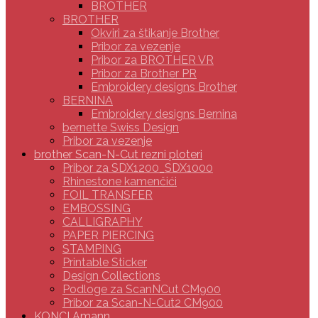
BROTHER
BROTHER
Okviri za štikanje Brother
Pribor za vezenje
Pribor za BROTHER VR
Pribor za Brother PR
Embroidery designs Brother
BERNINA
Embroidery designs Bernina
bernette Swiss Design
Pribor za vezenje
brother Scan-N-Cut rezni ploteri
Pribor za SDX1200_SDX1000
Rhinestone kamenčići
FOIL TRANSFER
EMBOSSING
CALLIGRAPHY
PAPER PIERCING
STAMPING
Printable Sticker
Design Collections
Podloge za ScanNCut CM900
Pribor za Scan-N-Cut2 CM900
KONCI Amann