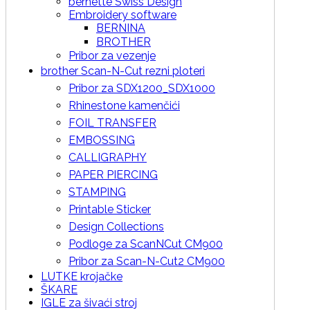
bernette Swiss Design
Embroidery software
BERNINA
BROTHER
Pribor za vezenje
brother Scan-N-Cut rezni ploteri
Pribor za SDX1200_SDX1000
Rhinestone kamenčići
FOIL TRANSFER
EMBOSSING
CALLIGRAPHY
PAPER PIERCING
STAMPING
Printable Sticker
Design Collections
Podloge za ScanNCut CM900
Pribor za Scan-N-Cut2 CM900
LUTKE krojačke
ŠKARE
IGLE za šivaći stroj