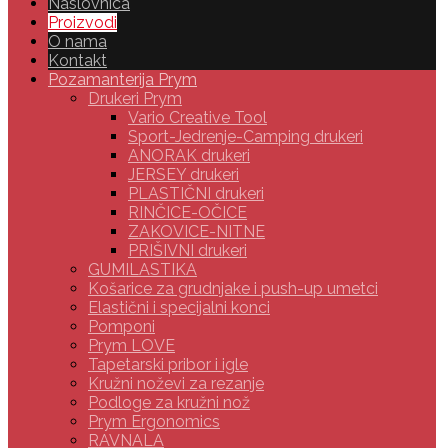
Naslovnica
Proizvodi
O nama
Kontakt
Pozamanterija Prym
Drukeri Prym
Vario Creative Tool
Sport-Jedrenje-Camping drukeri
ANORAK drukeri
JERSEY drukeri
PLASTIČNI drukeri
RINČICE-OČICE
ZAKOVICE-NITNE
PRIŠIVNI drukeri
GUMILASTIKA
Košarice za grudnjake i push-up umetci
Elastični i specijalni konci
Pomponi
Prym LOVE
Tapetarski pribor i igle
Kružni noževi za rezanje
Podloge za kružni nož
Prym Ergonomics
RAVNALA