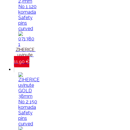
ZIHERICE 
uvinute 
GOLD_27mm_No.1_120 
11,90
€
komada-
Safety 
pins 
curved