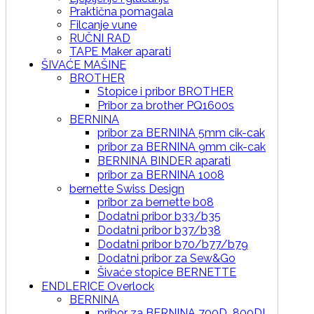
Praktična pomagala
Filcanje vune
RUČNI RAD
TAPE Maker aparati
ŠIVAĆE MAŠINE
BROTHER
Stopice i pribor BROTHER
Pribor za brother PQ1600s
BERNINA
pribor za BERNINA 5mm cik-cak
pribor za BERNINA 9mm cik-cak
BERNINA BINDER aparati
pribor za BERNINA 1008
bernette Swiss Design
pribor za bernette b08
Dodatni pribor b33/b35
Dodatni pribor b37/b38
Dodatni pribor b70/b77/b79
Dodatni pribor za Sew&Go
Šivaće stopice BERNETTE
ENDLERICE Overlock
BERNINA
pribor za BERNINA 700D_800DL