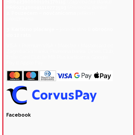
HR6423600001101376115
(
Zagrebačka Banka
)
HR6023400091110773503
(
Privredna Banka
)
2. Pouzećem – novčanicama
prilikom
preuzimanja
3. Kartično plaćanje –
jednokratno ili
obročno
do 12 rata
VISA + Premium VISA + Maestro + Mastercard od
Zagrebačka banka, Privredna banka, Diners Club,
Erste Card Club te MB Plus karticama, Google
Pay ili Apple Pay
Facebook