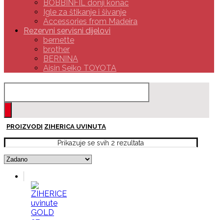
BOBBINFIL donji konac
Igle za štikanje i šivanje
Accessories from Madeira
Rezervni servisni dijelovi
bernette
brother
BERNINA
Aisin Seiko TOYOTA
PROIZVODI
ZIHERICA UVINUTA
Prikazuje se svih 2 rezultata