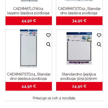
CADXMATLOW24 
CADXMATSTD12_Standar
lagano ljepljiva podloga 
dno ljepljiva podloga 
305x610mm za brother 
305x305mm_za brother 
44,90
€
34,90
€
SDX
SDX
CADXMATSTD24_Standar
Standardno ljepljiva 
dno ljepljiva podloga 
podloga 305x305mm 
305x610mm za brother 
CAMATSTD12_za brother 
44,90
€
24,90
€
SDX
CM900
Prikazuje se svih 4 rezultata