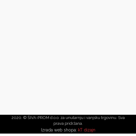
2020. © ŠIVA-PROM d.o.o. za unutarnju i vanjsku trgovinu. Sva
prava pridržana.
Izrada web shopa:
kT dizajn