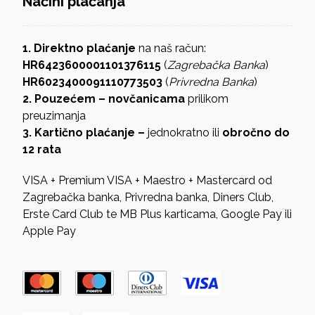
Načini plaćanja
1. Direktno plaćanje
na naš račun:
HR6423600001101376115
(
Zagrebačka Banka
)
HR6023400091110773503
(
Privredna Banka
)
2. Pouzećem – novčanicama
prilikom
preuzimanja
3. Kartično plaćanje –
jednokratno ili
obročno do
12 rata
VISA + Premium VISA + Maestro + Mastercard od
Zagrebačka banka, Privredna banka, Diners Club,
Erste Card Club te MB Plus karticama, Google Pay ili
Apple Pay