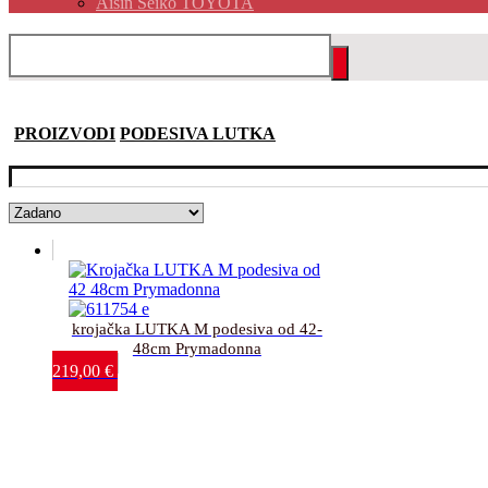
Aisin Seiko TOYOTA
PROIZVODI
PODESIVA LUTKA
krojačka LUTKA M podesiva od 42-
48cm Prymadonna
219,00
€