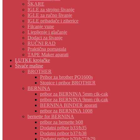
ŠKARE
IGLE za strojno šivanje
IGLE za ručno šivanje
IGLE pribadače i ziherice
Filcanje vune
Ljepljenje i glačanje
Dodaci za šivanje
RUČNI RAD
Praktična pomagala
TAPE Maker aparati
LUTKE krojačke
Šivaće mašine
BROTHER
Pribor za brother PQ1600s
Stopice i pribor BROTHER
BERNINA
pribor za BERNINA 5mm cik-cak
pribor za BERNINA 9mm cik-cak
BERNINA BINDER aparati
pribor za BERNINA 1008
bernette for BERNINA
pribor za bernette b08
Dodatni pribor b33/b35
Dodatni pribor b37/b38
Dodatni pribor b70/b77/b79