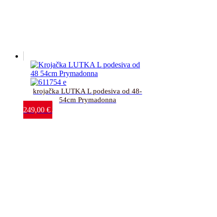
krojačka LUTKA L podesiva od 48-
54cm Prymadonna
249,00
€