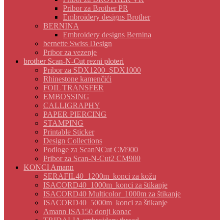
Pribor za Brother PR
Embroidery designs Brother
BERNINA
Embroidery designs Bernina
bernette Swiss Design
Pribor za vezenje
brother Scan-N-Cut rezni ploteri
Pribor za SDX1200_SDX1000
Rhinestone kamenčići
FOIL TRANSFER
EMBOSSING
CALLIGRAPHY
PAPER PIERCING
STAMPING
Printable Sticker
Design Collections
Podloge za ScanNCut CM900
Pribor za Scan-N-Cut2 CM900
KONCI Amann
SERAFIL40_1200m_konci za kožu
ISACORD40_1000m_konci za štikanje
ISACORD40 Multicolor_1000m za štikanje
ISACORD40_5000m_konci za štikanje
Amann ISA150 donji konac