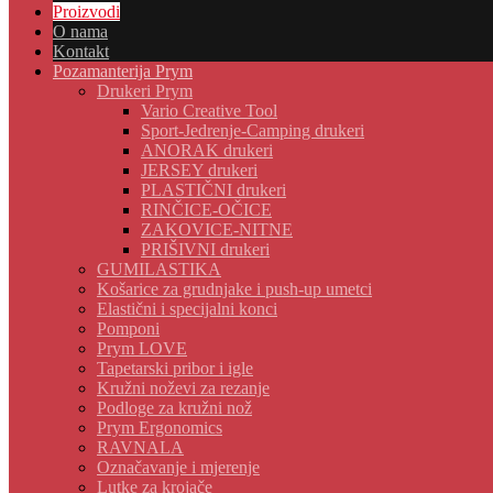
Proizvodi
O nama
Kontakt
Pozamanterija Prym
Drukeri Prym
Vario Creative Tool
Sport-Jedrenje-Camping drukeri
ANORAK drukeri
JERSEY drukeri
PLASTIČNI drukeri
RINČICE-OČICE
ZAKOVICE-NITNE
PRIŠIVNI drukeri
GUMILASTIKA
Košarice za grudnjake i push-up umetci
Elastični i specijalni konci
Pomponi
Prym LOVE
Tapetarski pribor i igle
Kružni noževi za rezanje
Podloge za kružni nož
Prym Ergonomics
RAVNALA
Označavanje i mjerenje
Lutke za krojače