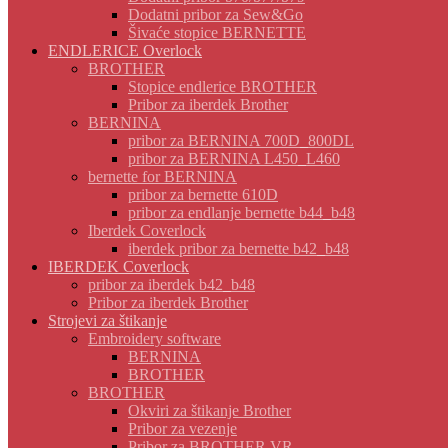
Dodatni pribor za Sew&Go
Šivaće stopice BERNETTE
ENDLERICE Overlock
BROTHER
Stopice endlerice BROTHER
Pribor za iberdek Brother
BERNINA
pribor za BERNINA 700D_800DL
pribor za BERNINA L450_L460
bernette for BERNINA
pribor za bernette 610D
pribor za endlanje bernette b44_b48
Iberdek Coverlock
iberdek pribor za bernette b42_b48
IBERDEK Coverlock
pribor za iberdek b42_b48
Pribor za iberdek Brother
Strojevi za štikanje
Embroidery software
BERNINA
BROTHER
BROTHER
Okviri za štikanje Brother
Pribor za vezenje
Pribor za BROTHER VR