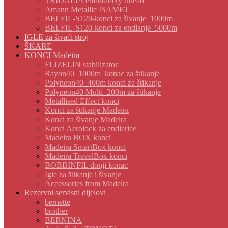
TRIDALIA embroidery thread
Amann Metallic ISAMET
BELFIL-S120-konci za šivanje_1000m
BELFIL-S120-konci za endlanje_5000m
IGLE za šivaći stroj
ŠKARE
KONCI Madeira
FLIZELIN stabilizator
Rayon40_1000m_konac za štikanje
Polyneon40_400m konci za štikanje
Polyneon40 Multi_200m za štikanje
Metallised Effect konci
Konci za štikanje Madeira
Konci za šivanje Madeira
Konci Aerolock za endlerice
Madeira BOX konci
Madeira SmartBox konci
Madeira TravelBox konci
BOBBINFIL donji konac
Igle za štikanje i šivanje
Accessories from Madeira
Rezervni servisni dijelovi
bernette
brother
BERNINA