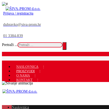
Prijava / registracija
dubravko@siva-prom.hr
01 3384-839
Pretraži ...
NASLOVNICA
PROIZVODI
O NAMA
KONTAKT
Naslovnica