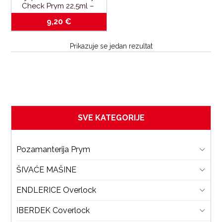
Check Prym 22,5ml – 
sprječava trošenja-
9,20
€
habanja rubova tkanine
Prikazuje se jedan rezultat
SVE KATEGORIJE
Pozamanterija Prym
ŠIVAĆE MAŠINE
ENDLERICE Overlock
IBERDEK Coverlock