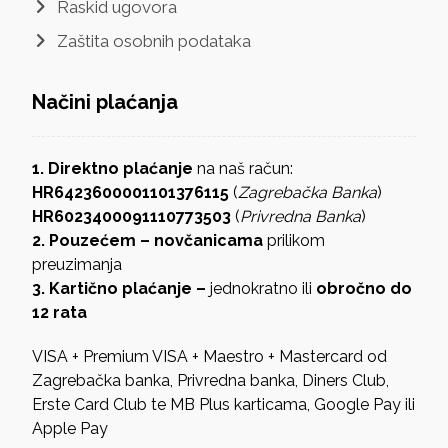
Raskid ugovora
Zaštita osobnih podataka
Načini plaćanja
1. Direktno plaćanje
na naš račun:
HR6423600001101376115
(
Zagrebačka Banka
)
HR6023400091110773503
(
Privredna Banka
)
2. Pouzećem – novčanicama
prilikom
preuzimanja
3. Kartično plaćanje –
jednokratno ili
obročno do
12 rata
VISA + Premium VISA + Maestro + Mastercard od
Zagrebačka banka, Privredna banka, Diners Club,
Erste Card Club te MB Plus karticama, Google Pay ili
Apple Pay