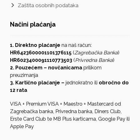
Zaštita osobnih podataka
Načini plaćanja
1. Direktno plaćanje
na naš račun:
HR6423600001101376115
(
Zagrebačka Banka
)
HR6023400091110773503
(
Privredna Banka
)
2. Pouzećem – novčanicama
prilikom
preuzimanja
3. Kartično plaćanje –
jednokratno ili
obročno do
12 rata
VISA + Premium VISA + Maestro + Mastercard od
Zagrebačka banka, Privredna banka, Diners Club,
Erste Card Club te MB Plus karticama, Google Pay ili
Apple Pay