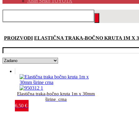
Aisin Seiko TOYOTA
PROIZVODI
ELASTIČNA TRAKA-BOČNO KRUTA 1M X 
Elastična traka-bočno kruta 1m x 30mm
širine_crna
6,50
€