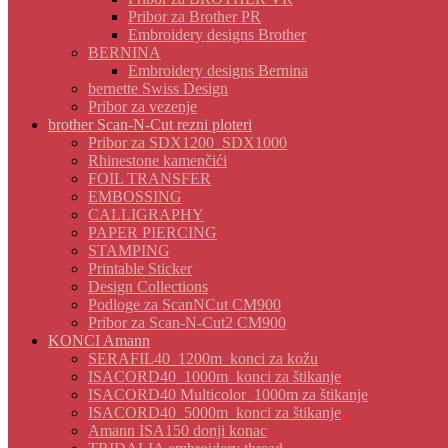
Pribor za Brother PR
Embroidery designs Brother
BERNINA
Embroidery designs Bernina
bernette Swiss Design
Pribor za vezenje
brother Scan-N-Cut rezni ploteri
Pribor za SDX1200_SDX1000
Rhinestone kamenčići
FOIL TRANSFER
EMBOSSING
CALLIGRAPHY
PAPER PIERCING
STAMPING
Printable Sticker
Design Collections
Podloge za ScanNCut CM900
Pribor za Scan-N-Cut2 CM900
KONCI Amann
SERAFIL40_1200m_konci za kožu
ISACORD40_1000m_konci za štikanje
ISACORD40 Multicolor_1000m za štikanje
ISACORD40_5000m_konci za štikanje
Amann ISA150 donji konac