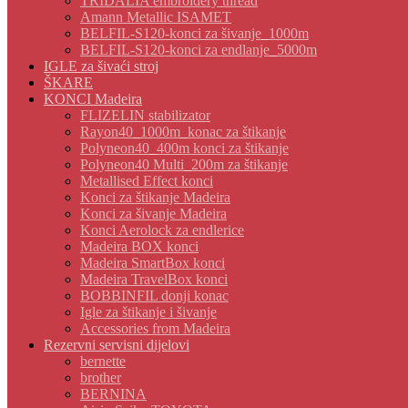
TRIDALIA embroidery thread
Amann Metallic ISAMET
BELFIL-S120-konci za šivanje_1000m
BELFIL-S120-konci za endlanje_5000m
IGLE za šivaći stroj
ŠKARE
KONCI Madeira
FLIZELIN stabilizator
Rayon40_1000m_konac za štikanje
Polyneon40_400m konci za štikanje
Polyneon40 Multi_200m za štikanje
Metallised Effect konci
Konci za štikanje Madeira
Konci za šivanje Madeira
Konci Aerolock za endlerice
Madeira BOX konci
Madeira SmartBox konci
Madeira TravelBox konci
BOBBINFIL donji konac
Igle za štikanje i šivanje
Accessories from Madeira
Rezervni servisni dijelovi
bernette
brother
BERNINA