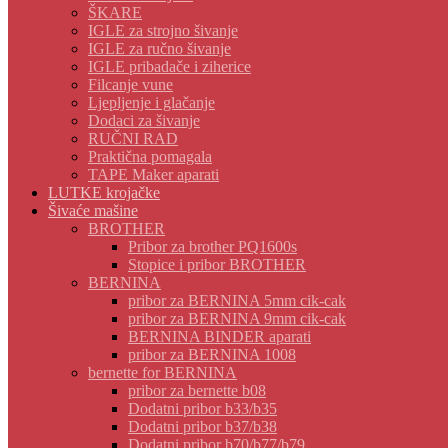
ŠKARE
IGLE za strojno šivanje
IGLE za ručno šivanje
IGLE pribadače i ziherice
Filcanje vune
Ljepljenje i glačanje
Dodaci za šivanje
RUČNI RAD
Praktična pomagala
TAPE Maker aparati
LUTKE krojačke
Šivaće mašine
BROTHER
Pribor za brother PQ1600s
Stopice i pribor BROTHER
BERNINA
pribor za BERNINA 5mm cik-cak
pribor za BERNINA 9mm cik-cak
BERNINA BINDER aparati
pribor za BERNINA 1008
bernette for BERNINA
pribor za bernette b08
Dodatni pribor b33/b35
Dodatni pribor b37/b38
Dodatni pribor b70/b77/b79