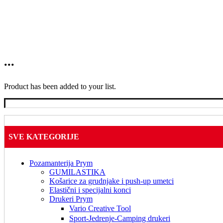
...
Product has been added to your list.
SVE KATEGORIJE
Pozamanterija Prym
GUMILASTIKA
Košarice za grudnjake i push-up umetci
Elastični i specijalni konci
Drukeri Prym
Vario Creative Tool
Sport-Jedrenje-Camping drukeri