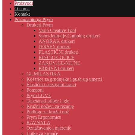
Proizvodi
O nama
Kontakt
Pozamanterija Prym
Drukeri Prym
Vario Creative Tool
Sport-Jedrenje-Camping drukeri
ANORAK drukeri
JERSEY drukeri
PLASTIČNI drukeri
RINČICE-OČICE
ZAKOVICE-NITNE
PRIŠIVNI drukeri
GUMILASTIKA
Košarice za grudnjake i push-up umetci
Elastični i specijalni konci
Pomponi
Prym LOVE
Tapetarski pribor i igle
Kružni noževi za rezanje
Podloge za kružni nož
Prym Ergonomics
RAVNALA
Označavanje i mjerenje
Lutke za krojače