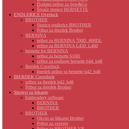
Dodatni pribor za Sew&Go
Šivaće stopice BERNETTE
ENDLERICE Overlock
BROTHER
Stopice endlerice BROTHER
Pribor za iberdek Brother
BERNINA
pribor za BERNINA 700D_800DL
pribor za BERNINA L450_L460
bernette for BERNINA
pribor za bernette 610D
pribor za endlanje bernette b44_b48
Iberdek Coverlock
iberdek pribor za bernette b42_b48
IBERDEK Coverlock
pribor za iberdek b42_b48
Pribor za iberdek Brother
Strojevi za štikanje
Embroidery software
BERNINA
BROTHER
BROTHER
Okviri za štikanje Brother
Pribor za vezenje
Pribor za BROTHER VR