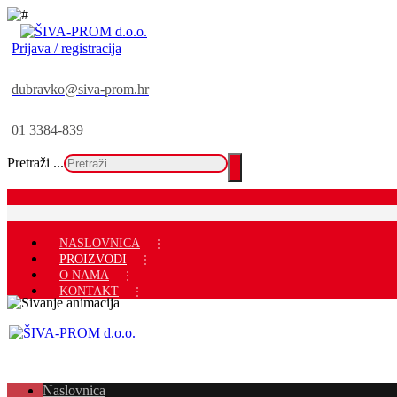
Prijava / registracija
dubravko@siva-prom.hr
01 3384-839
Pretraži ...
NASLOVNICA
PROIZVODI
O NAMA
KONTAKT
Naslovnica