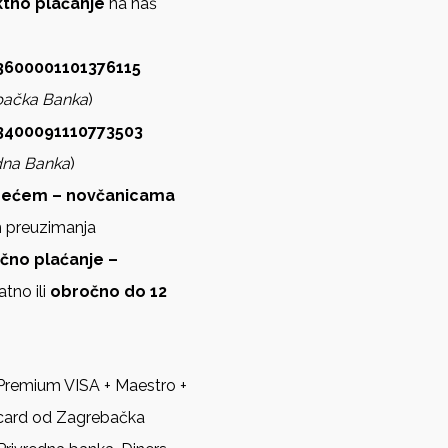
ektno plaćanje
na naš
600001101376115
bačka Banka
)
3400091110773503
dna Banka
)
zećem – novčanicama
m preuzimanja
ično plaćanje –
atno ili
obročno do 12
Premium VISA + Maestro +
card od Zagrebačka