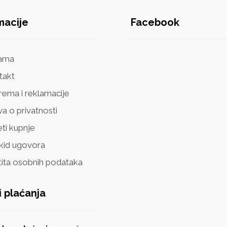
macije
Facebook
ama
takt
rema i reklamacije
va o privatnosti
ti kupnje
kid ugovora
tita osobnih podataka
i plaćanja