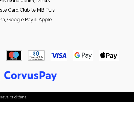
Privredna banka, Diners
rste Card Club te MB Plus
ma, Google Pay ili Apple
prava pridržana.