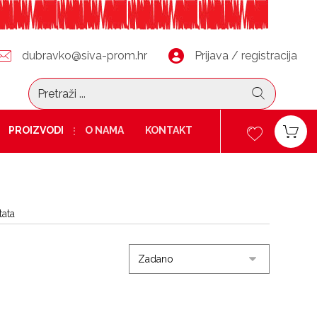
dubravko@siva-prom.hr
Prijava / registracija
PROIZVODI
O NAMA
KONTAKT
tata