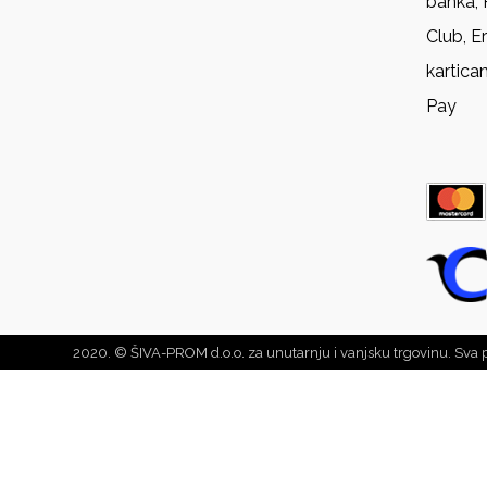
banka, 
Club, E
kartica
Pay
2020. © ŠIVA-PROM d.o.o. za unutarnju i vanjsku trgovinu. Sva 