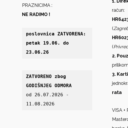
1. Dir
PRAZNICIMA :
račun:
NE RADIMO !
HR6423
(
Zagre
poslovnica 
ZATVORENA: 
HR602
petak 19
.06. do 
(
Privre
23.06.26
2. Pou
priliko
3. Kart
ZATVORENO zbog 
jednokr
GODIŠNJEG ODMORA
rata
od 26.07.2026 - 
11.08.2026
VISA + 
Master