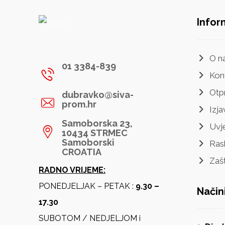
Infor
O n
01 3384-839
Kon
Otp
dubravko@siva-
prom.hr
Izja
Samoborska 23,
Uvje
10434 STRMEC
Samoborski
Ras
CROATIA
Zaš
RADNO VRIJEME:
PONEDJELJAK – PETAK :
9.30 –
Način
17.30
SUBOTOM / NEDJELJOM i