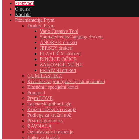
Proizvodi
O nama
Kontakt
Pozamanterija Prym
Drukeri Prym
Vario Creative Tool
Sport-Jedrenje-Camping drukeri
ANORAK drukeri
JERSEY drukeri
PLASTIČNI drukeri
RINČICE-OČICE
ZAKOVICE-NITNE
PRIŠIVNI drukeri
GUMILASTIKA
Košarice za grudnjake i push-up umetci
Elastični i specijalni konci
Pomponi
Prym LOVE
Tapetarski pribor i igle
Kružni noževi za rezanje
Podloge za kružni nož
Prym Ergonomics
RAVNALA
Označavanje i mjerenje
Lutke za krojače