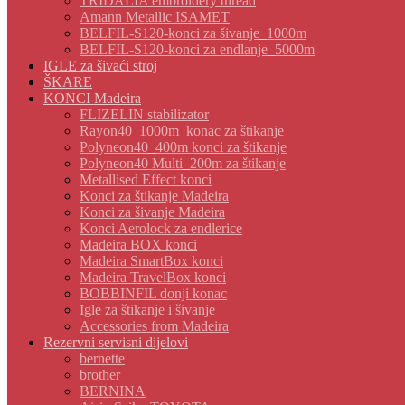
TRIDALIA embroidery thread
Amann Metallic ISAMET
BELFIL-S120-konci za šivanje_1000m
BELFIL-S120-konci za endlanje_5000m
IGLE za šivaći stroj
ŠKARE
KONCI Madeira
FLIZELIN stabilizator
Rayon40_1000m_konac za štikanje
Polyneon40_400m konci za štikanje
Polyneon40 Multi_200m za štikanje
Metallised Effect konci
Konci za štikanje Madeira
Konci za šivanje Madeira
Konci Aerolock za endlerice
Madeira BOX konci
Madeira SmartBox konci
Madeira TravelBox konci
BOBBINFIL donji konac
Igle za štikanje i šivanje
Accessories from Madeira
Rezervni servisni dijelovi
bernette
brother
BERNINA