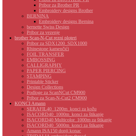
Pribor za Brother PR
Embroidery designs Brother
BERNINA
Embroidery designs Bernina
bernette Swiss Design
Pribor za vezenje
brother Scan-N-Cut rezni ploteri
Pribor za SDX1200_SDX1000
Rhinestone kamenčići
FOIL TRANSFER
EMBOSSING
CALLIGRAPHY
PAPER PIERCING
STAMPING
Printable Sticker
Design Collections
Podloge za ScanNCut CM900
Pribor za Scan-N-Cut2 CM900
KONCI Amann
SERAFIL40_1200m_konci za kožu
ISACORD40_1000m_konci za štikanje
ISACORD40 Multicolor_1000m za štikanje
ISACORD40_5000m_konci za štikanje
Amann ISA150 donji konac