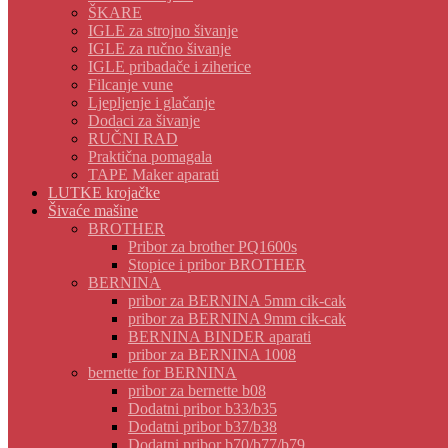
ŠKARE
IGLE za strojno šivanje
IGLE za ručno šivanje
IGLE pribadače i ziherice
Filcanje vune
Ljepljenje i glačanje
Dodaci za šivanje
RUČNI RAD
Praktična pomagala
TAPE Maker aparati
LUTKE krojačke
Šivaće mašine
BROTHER
Pribor za brother PQ1600s
Stopice i pribor BROTHER
BERNINA
pribor za BERNINA 5mm cik-cak
pribor za BERNINA 9mm cik-cak
BERNINA BINDER aparati
pribor za BERNINA 1008
bernette for BERNINA
pribor za bernette b08
Dodatni pribor b33/b35
Dodatni pribor b37/b38
Dodatni pribor b70/b77/b79