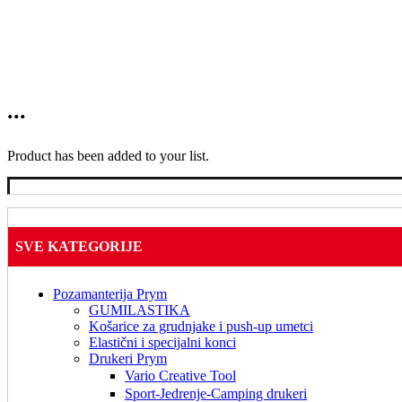
...
Product has been added to your list.
SVE KATEGORIJE
Pozamanterija Prym
GUMILASTIKA
Košarice za grudnjake i push-up umetci
Elastični i specijalni konci
Drukeri Prym
Vario Creative Tool
Sport-Jedrenje-Camping drukeri