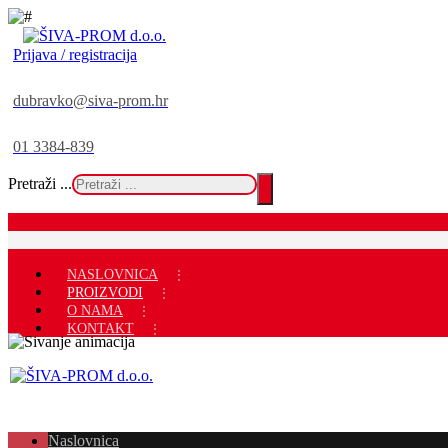
Prijava / registracija
dubravko@siva-prom.hr
01 3384-839
Pretraži ...
NASLOVNICA
PROIZVODI
O NAMA
KONTAKT
Naslovnica