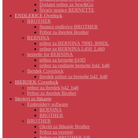
Dodatni pribor za Sew&Go
Šivaće stopice BERNETTE
ENDLERICE Overlock
BROTHER
Stopice endlerice BROTHER
Pribor za iberdek Brother
BERNINA
pribor za BERNINA 700D_800DL
pribor za BERNINA L450_L460
bernette for BERNINA
pribor za bernette 610D
pribor za endlanje bernette b44_b48
Iberdek Coverlock
iberdek pribor za bernette b42_b48
IBERDEK Coverlock
pribor za iberdek b42_b48
Pribor za iberdek Brother
Strojevi za štikanje
Embroidery software
BERNINA
BROTHER
BROTHER
Okviri za štikanje Brother
Pribor za vezenje
Pribor za BROTHER VR