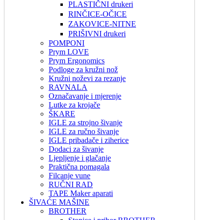
PLASTIČNI drukeri
RINČICE-OČICE
ZAKOVICE-NITNE
PRIŠIVNI drukeri
POMPONI
Prym LOVE
Prym Ergonomics
Podloge za kružni nož
Kružni noževi za rezanje
RAVNALA
Označavanje i mjerenje
Lutke za krojače
ŠKARE
IGLE za strojno šivanje
IGLE za ručno šivanje
IGLE pribadače i ziherice
Dodaci za šivanje
Ljepljenje i glačanje
Praktična pomagala
Filcanje vune
RUČNI RAD
TAPE Maker aparati
ŠIVAĆE MAŠINE
BROTHER