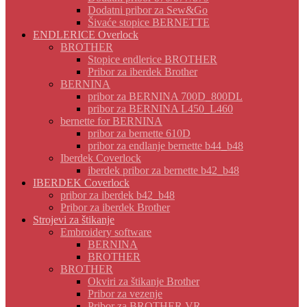
Dodatni pribor za Sew&Go
Šivaće stopice BERNETTE
ENDLERICE Overlock
BROTHER
Stopice endlerice BROTHER
Pribor za iberdek Brother
BERNINA
pribor za BERNINA 700D_800DL
pribor za BERNINA L450_L460
bernette for BERNINA
pribor za bernette 610D
pribor za endlanje bernette b44_b48
Iberdek Coverlock
iberdek pribor za bernette b42_b48
IBERDEK Coverlock
pribor za iberdek b42_b48
Pribor za iberdek Brother
Strojevi za štikanje
Embroidery software
BERNINA
BROTHER
BROTHER
Okviri za štikanje Brother
Pribor za vezenje
Pribor za BROTHER VR