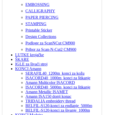
EMBOSSING
CALLIGRAPHY
PAPER PIERCING
STAMPING
Printable Sticker
Design Collections
Podloge za ScanNCut CM900
Pribor za Scan-N-Cut2 CM900
LUTKE krojačke
ŠKARE
IGLE za šivaći stroj
KONCI Amann
SERAFIL40_1200m_konci za kožu
ISACORD40_1000m_konci za štikanje
Amann Multicolor ISACORD
ISACORD40_5000m_konci za štikanje
Amann Metallic ISAMET
Amann ISA150 donji konac
TRIDALIA embroidery thread
BELFIL-S120-konci za endlanje_5000m
BELFIL-S120-konci za šivanje_1000m
KONCI Madeira