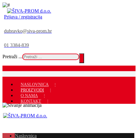
Prijava / registracija
dubravko@siva-prom.hr
01 3384-839
Pretraži ...
NASLOVNICA
PROIZVODI
O NAMA
KONTAKT
Naslovnica