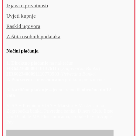
Izjava o privatnosti
Uvjeti kupnje
Raskid ugovora
Zaštita osobnih podataka
Načini plaćanja
1. Direktno plaćanje
na naš račun:
HR6423600001101376115
(
Zagrebačka Banka
)
HR6023400091110773503
(
Privredna Banka
)
2. Pouzećem – novčanicama
prilikom preuzimanja
3. Kartično plaćanje –
jednokratno ili
obročno do 12
rata
VISA + Premium VISA + Maestro + Mastercard od
Zagrebačka banka, Privredna banka, Diners Club, Erste
Card Club te MB Plus karticama, Google Pay ili Apple
Pay