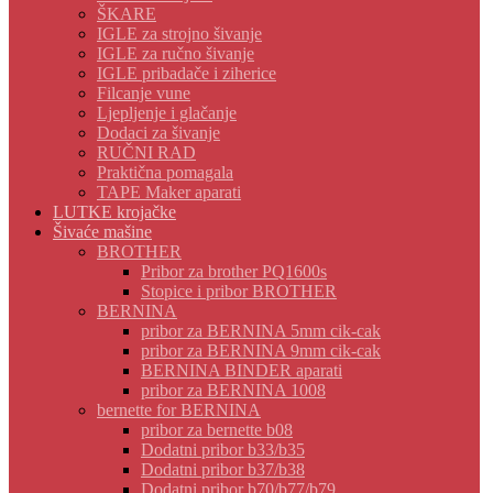
ŠKARE
IGLE za strojno šivanje
IGLE za ručno šivanje
IGLE pribadače i ziherice
Filcanje vune
Ljepljenje i glačanje
Dodaci za šivanje
RUČNI RAD
Praktična pomagala
TAPE Maker aparati
LUTKE krojačke
Šivaće mašine
BROTHER
Pribor za brother PQ1600s
Stopice i pribor BROTHER
BERNINA
pribor za BERNINA 5mm cik-cak
pribor za BERNINA 9mm cik-cak
BERNINA BINDER aparati
pribor za BERNINA 1008
bernette for BERNINA
pribor za bernette b08
Dodatni pribor b33/b35
Dodatni pribor b37/b38
Dodatni pribor b70/b77/b79