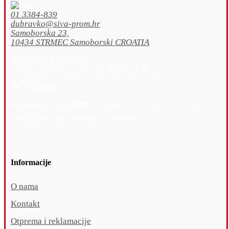
01 3384-839
dubravko@siva-prom.hr
Samoborska 23,
10434 STRMEC Samoborski CROATIA
RADNO VRIJEME:
PONEDJELJAK – PETAK :
9.30 – 17.30
SUBOTOM / NEDJELJOM i PRAZNICIMA :
NE RADIMO !
poslovnica 
ZATVORENA: petak 19
.06. do 23.06.26
ZATVORENO zbog GODIŠNJEG ODMORA
od 26.07.2026 - 11.08.2026
Informacije
O nama
Kontakt
Otprema i reklamacije