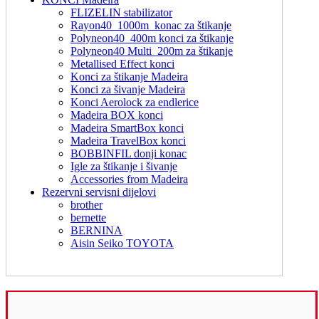
FLIZELIN stabilizator
Rayon40_1000m_konac za štikanje
Polyneon40_400m konci za štikanje
Polyneon40 Multi_200m za štikanje
Metallised Effect konci
Konci za štikanje Madeira
Konci za šivanje Madeira
Konci Aerolock za endlerice
Madeira BOX konci
Madeira SmartBox konci
Madeira TravelBox konci
BOBBINFIL donji konac
Igle za štikanje i šivanje
Accessories from Madeira
Rezervni servisni dijelovi
brother
bernette
BERNINA
Aisin Seiko TOYOTA