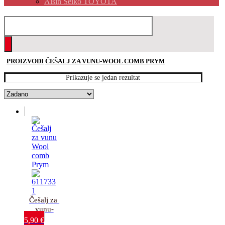
Aisin Seiko TOYOTA
PROIZVODI
ČEŠALJ ZA VUNU-WOOL COMB PRYM
Prikazuje se jedan rezultat
Češalj za 
vunu-
Wool 
5,90
€