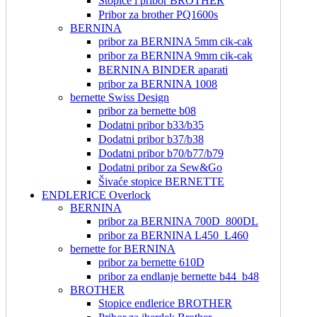
Stopice i pribor BROTHER
Pribor za brother PQ1600s
BERNINA
pribor za BERNINA 5mm cik-cak
pribor za BERNINA 9mm cik-cak
BERNINA BINDER aparati
pribor za BERNINA 1008
bernette Swiss Design
pribor za bernette b08
Dodatni pribor b33/b35
Dodatni pribor b37/b38
Dodatni pribor b70/b77/b79
Dodatni pribor za Sew&Go
Šivaće stopice BERNETTE
ENDLERICE Overlock
BERNINA
pribor za BERNINA 700D_800DL
pribor za BERNINA L450_L460
bernette for BERNINA
pribor za bernette 610D
pribor za endlanje bernette b44_b48
BROTHER
Stopice endlerice BROTHER