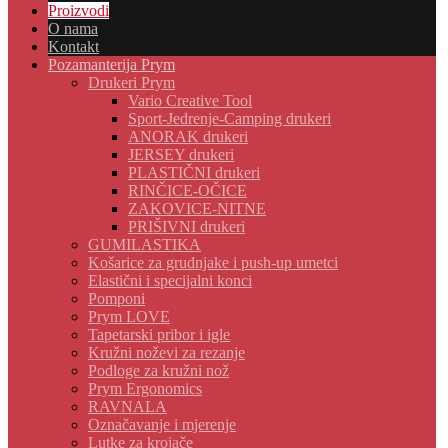
Proizvodi
O nama
Kontakt
Pozamanterija Prym
Drukeri Prym
Vario Creative Tool
Sport-Jedrenje-Camping drukeri
ANORAK drukeri
JERSEY drukeri
PLASTIČNI drukeri
RINČICE-OČICE
ZAKOVICE-NITNE
PRIŠIVNI drukeri
GUMILASTIKA
Košarice za grudnjake i push-up umetci
Elastični i specijalni konci
Pomponi
Prym LOVE
Tapetarski pribor i igle
Kružni noževi za rezanje
Podloge za kružni nož
Prym Ergonomics
RAVNALA
Označavanje i mjerenje
Lutke za krojače