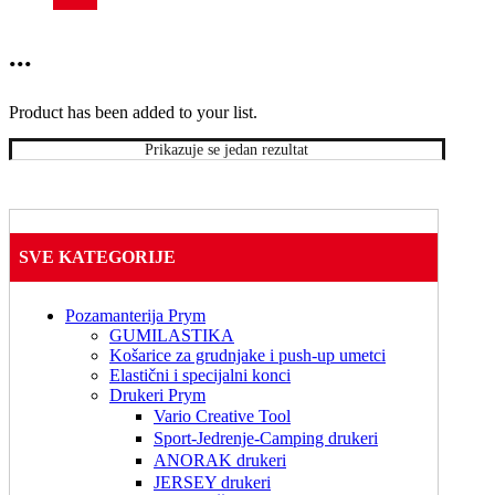
comb 
Prym
...
Product has been added to your list.
Prikazuje se jedan rezultat
SVE KATEGORIJE
Pozamanterija Prym
GUMILASTIKA
Košarice za grudnjake i push-up umetci
Elastični i specijalni konci
Drukeri Prym
Vario Creative Tool
Sport-Jedrenje-Camping drukeri
ANORAK drukeri
JERSEY drukeri