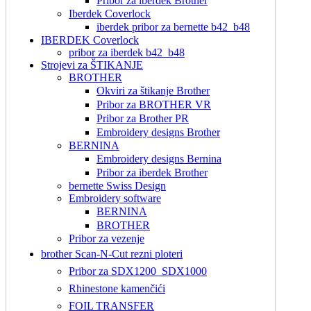
Pribor za iberdek Brother
Iberdek Coverlock
iberdek pribor za bernette b42_b48
IBERDEK Coverlock
pribor za iberdek b42_b48
Strojevi za ŠTIKANJE
BROTHER
Okviri za štikanje Brother
Pribor za BROTHER VR
Pribor za Brother PR
Embroidery designs Brother
BERNINA
Embroidery designs Bernina
Pribor za iberdek Brother
bernette Swiss Design
Embroidery software
BERNINA
BROTHER
Pribor za vezenje
brother Scan-N-Cut rezni ploteri
Pribor za SDX1200_SDX1000
Rhinestone kamenčići
FOIL TRANSFER