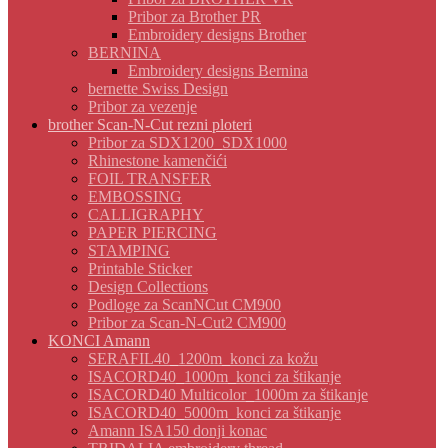
Pribor za Brother PR
Embroidery designs Brother
BERNINA
Embroidery designs Bernina
bernette Swiss Design
Pribor za vezenje
brother Scan-N-Cut rezni ploteri
Pribor za SDX1200_SDX1000
Rhinestone kamenčići
FOIL TRANSFER
EMBOSSING
CALLIGRAPHY
PAPER PIERCING
STAMPING
Printable Sticker
Design Collections
Podloge za ScanNCut CM900
Pribor za Scan-N-Cut2 CM900
KONCI Amann
SERAFIL40_1200m_konci za kožu
ISACORD40_1000m_konci za štikanje
ISACORD40 Multicolor_1000m za štikanje
ISACORD40_5000m_konci za štikanje
Amann ISA150 donji konac