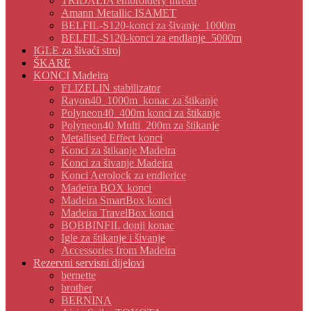
TRIDALIA embroidery thread
Amann Metallic ISAMET
BELFIL-S120-konci za šivanje_1000m
BELFIL-S120-konci za endlanje_5000m
IGLE za šivaći stroj
ŠKARE
KONCI Madeira
FLIZELIN stabilizator
Rayon40_1000m_konac za štikanje
Polyneon40_400m konci za štikanje
Polyneon40 Multi_200m za štikanje
Metallised Effect konci
Konci za štikanje Madeira
Konci za šivanje Madeira
Konci Aerolock za endlerice
Madeira BOX konci
Madeira SmartBox konci
Madeira TravelBox konci
BOBBINFIL donji konac
Igle za štikanje i šivanje
Accessories from Madeira
Rezervni servisni dijelovi
bernette
brother
BERNINA