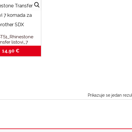
TS1_Rhinestone
nsfer listovi_7
_za brother SDX
14,90
€
Prikazuje se jedan rezul