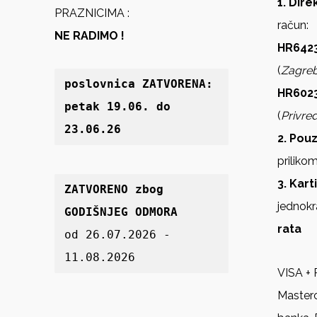
1. Dir
PRAZNICIMA :
račun:
NE RADIMO !
HR6423
(
Zagre
poslovnica 
ZATVORENA: 
HR602
petak 19
.06. do 
(
Privre
23.06.26
2. Pou
priliko
3. Kart
ZATVORENO zbog 
jednokr
GODIŠNJEG ODMORA
rata
od 26.07.2026 - 
11.08.2026
VISA + 
Master