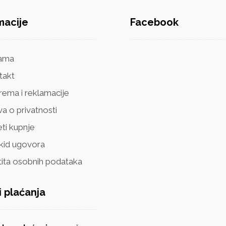
macije
Facebook
ama
takt
rema i reklamacije
va o privatnosti
ti kupnje
kid ugovora
tita osobnih podataka
i plaćanja