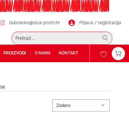
dubravko@siva-prom.hr
Prijava / registracija
PROIZVODI
O NAMA
KONTAKT
tat