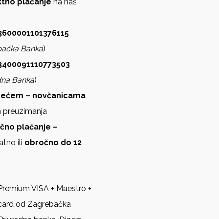
ektno plaćanje
na naš
600001101376115
bačka Banka
)
3400091110773503
dna Banka
)
zećem – novčanicama
m preuzimanja
ično plaćanje –
atno ili
obročno do 12
Premium VISA + Maestro +
card od Zagrebačka