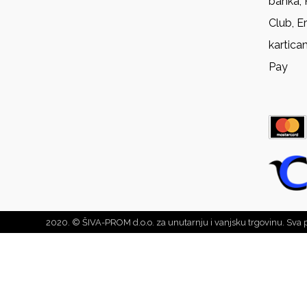
banka, 
Club, E
kartica
Pay
2020. © ŠIVA-PROM d.o.o. za unutarnju i vanjsku trgovinu. Sva 