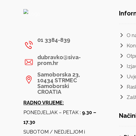
Infor
O n
01 3384-839
Kon
Otp
dubravko@siva-
prom.hr
Izja
Samoborska 23,
Uvje
10434 STRMEC
Samoborski
Ras
CROATIA
Zaš
RADNO VRIJEME:
PONEDJELJAK – PETAK :
9.30 –
Način
17.30
SUBOTOM / NEDJELJOM i