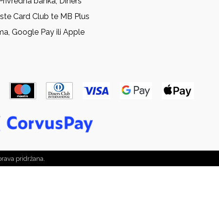
Privredna banka, Diners
rste Card Club te MB Plus
ma, Google Pay ili Apple
prava pridržana.