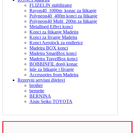
FLIZELIN stabilizator
Rayon40_1000m_konac za štikanje
Polyneon40_400m konci za štikanje
Polyneon40 Multi_200m za štikanje
Metallised Effect konci
Konci za štikanje Madeira
Konci za šivanje Madeira
Konci Aerolock za endlerice
Madeira BOX konci
Madeira SmartBox konci
Madeira TravelBox konci
BOBBINFIL donji konac
Igle za štikanje i šivanje
Accessories from Madeira
Rezervni servisni dijelovi
brother
bernette
BERNINA
Aisin Seiko TOYOTA