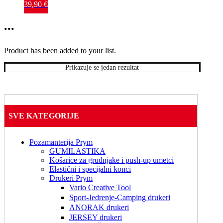
Auto 
39,90
€
Blade-
rezervni 
...
nož za 
brother 
SDX 
Product has been added to your list.
Rotary 
holder
Prikazuje se jedan rezultat
SVE KATEGORIJE
Pozamanterija Prym
GUMILASTIKA
Košarice za grudnjake i push-up umetci
Elastični i specijalni konci
Drukeri Prym
Vario Creative Tool
Sport-Jedrenje-Camping drukeri
ANORAK drukeri
JERSEY drukeri