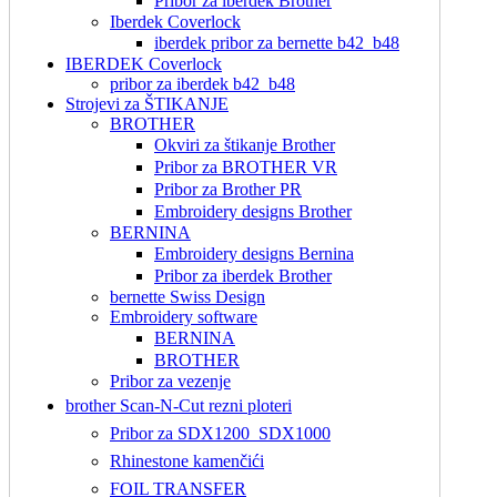
Pribor za iberdek Brother
Iberdek Coverlock
iberdek pribor za bernette b42_b48
IBERDEK Coverlock
pribor za iberdek b42_b48
Strojevi za ŠTIKANJE
BROTHER
Okviri za štikanje Brother
Pribor za BROTHER VR
Pribor za Brother PR
Embroidery designs Brother
BERNINA
Embroidery designs Bernina
Pribor za iberdek Brother
bernette Swiss Design
Embroidery software
BERNINA
BROTHER
Pribor za vezenje
brother Scan-N-Cut rezni ploteri
Pribor za SDX1200_SDX1000
Rhinestone kamenčići
FOIL TRANSFER