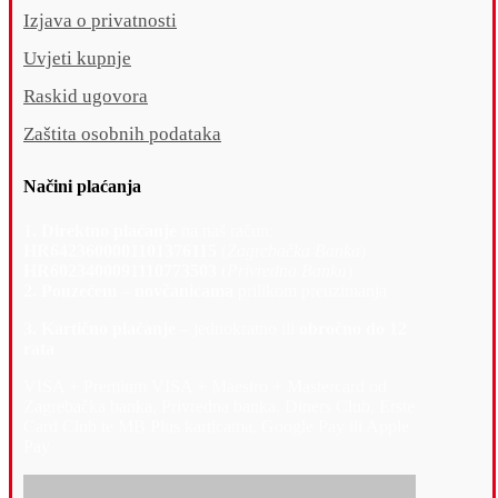
Izjava o privatnosti
Uvjeti kupnje
Raskid ugovora
Zaštita osobnih podataka
Načini plaćanja
1. Direktno plaćanje
na naš račun:
HR6423600001101376115
(
Zagrebačka Banka
)
HR6023400091110773503
(
Privredna Banka
)
2. Pouzećem – novčanicama
prilikom preuzimanja
3. Kartično plaćanje –
jednokratno ili
obročno do 12
rata
VISA + Premium VISA + Maestro + Mastercard od
Zagrebačka banka, Privredna banka, Diners Club, Erste
Card Club te MB Plus karticama, Google Pay ili Apple
Pay