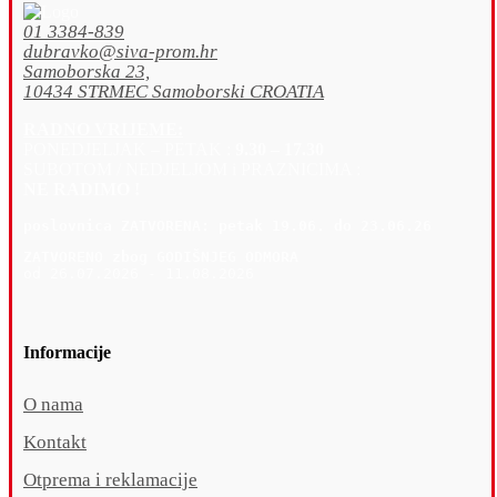
01 3384-839
dubravko@siva-prom.hr
Samoborska 23,
10434 STRMEC Samoborski CROATIA
RADNO VRIJEME:
PONEDJELJAK – PETAK :
9.30 – 17.30
SUBOTOM / NEDJELJOM i PRAZNICIMA :
NE RADIMO !
poslovnica 
ZATVORENA: petak 19
.06. do 23.06.26
ZATVORENO zbog GODIŠNJEG ODMORA
od 26.07.2026 - 11.08.2026
Informacije
O nama
Kontakt
Otprema i reklamacije