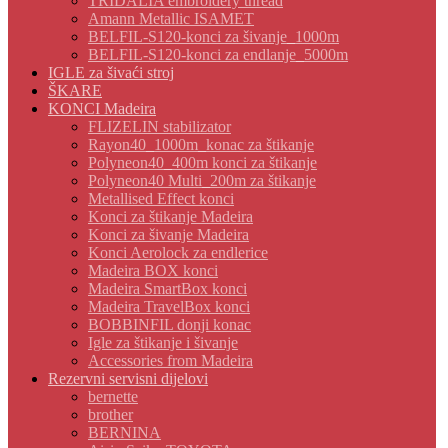
TRIDALIA embroidery thread
Amann Metallic ISAMET
BELFIL-S120-konci za šivanje_1000m
BELFIL-S120-konci za endlanje_5000m
IGLE za šivaći stroj
ŠKARE
KONCI Madeira
FLIZELIN stabilizator
Rayon40_1000m_konac za štikanje
Polyneon40_400m konci za štikanje
Polyneon40 Multi_200m za štikanje
Metallised Effect konci
Konci za štikanje Madeira
Konci za šivanje Madeira
Konci Aerolock za endlerice
Madeira BOX konci
Madeira SmartBox konci
Madeira TravelBox konci
BOBBINFIL donji konac
Igle za štikanje i šivanje
Accessories from Madeira
Rezervni servisni dijelovi
bernette
brother
BERNINA