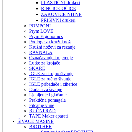
PLASTIČNI drukeri
RINČICE-OČICE
ZAKOVICE-NITNE
PRIŠIVNI drukeri
POMPONI
Prym LOVE
Prym Ergonomics
Podloge za kružni nož
Kružni noževi za rezanje
RAVNALA
Označavanje i mjerenje
Lutke za krojače
ŠKARE
IGLE za strojno šivanje
IGLE za ručno šivanje
IGLE pribadače i ziherice
Dodaci za šivanje
Ljepljenje i glačanje
Praktična pomagala
Filcanje vune
RUČNI RAD
TAPE Maker aparati
ŠIVAĆE MAŠINE
BROTHER