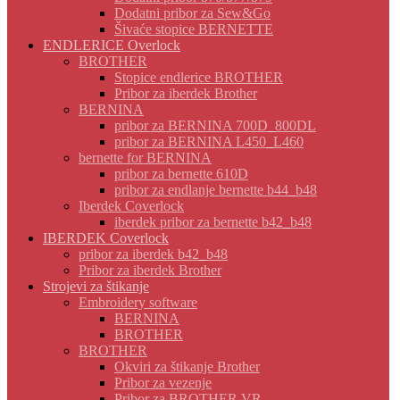
Dodatni pribor za Sew&Go
Šivaće stopice BERNETTE
ENDLERICE Overlock
BROTHER
Stopice endlerice BROTHER
Pribor za iberdek Brother
BERNINA
pribor za BERNINA 700D_800DL
pribor za BERNINA L450_L460
bernette for BERNINA
pribor za bernette 610D
pribor za endlanje bernette b44_b48
Iberdek Coverlock
iberdek pribor za bernette b42_b48
IBERDEK Coverlock
pribor za iberdek b42_b48
Pribor za iberdek Brother
Strojevi za štikanje
Embroidery software
BERNINA
BROTHER
BROTHER
Okviri za štikanje Brother
Pribor za vezenje
Pribor za BROTHER VR