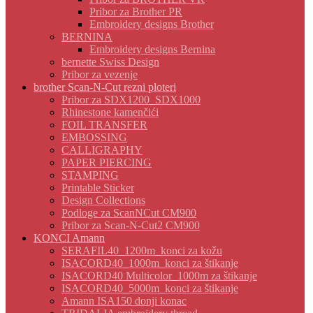
Pribor za Brother PR
Embroidery designs Brother
BERNINA
Embroidery designs Bernina
bernette Swiss Design
Pribor za vezenje
brother Scan-N-Cut rezni ploteri
Pribor za SDX1200_SDX1000
Rhinestone kamenčići
FOIL TRANSFER
EMBOSSING
CALLIGRAPHY
PAPER PIERCING
STAMPING
Printable Sticker
Design Collections
Podloge za ScanNCut CM900
Pribor za Scan-N-Cut2 CM900
KONCI Amann
SERAFIL40_1200m_konci za kožu
ISACORD40_1000m_konci za štikanje
ISACORD40 Multicolor_1000m za štikanje
ISACORD40_5000m_konci za štikanje
Amann ISA150 donji konac