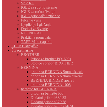
ŠKARE
IGLE za strojno šivanje
IGLE za ručno šivanje
IGLE pribadače i ziherice
Filcanje vune
Ljepljenje i glačanje
Dodaci za šivanje
RUČNI RAD
Praktična pomagala
TAPE Maker aparati
LUTKE krojačke
Šivaće mašine
BROTHER
Pribor za brother PQ1600s
Stopice i pribor BROTHER
BERNINA
pribor za BERNINA 5mm cik-cak
pribor za BERNINA 9mm cik-cak
BERNINA BINDER aparati
pribor za BERNINA 1008
bernette for BERNINA
pribor za bernette b08
Dodatni pribor b33/b35
Dodatni pribor b37/b38
Dodatni pribor b70/b77/b79