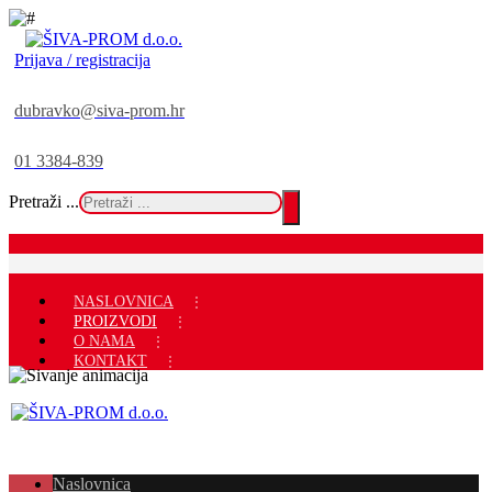
Prijava / registracija
dubravko@siva-prom.hr
01 3384-839
Pretraži ...
NASLOVNICA
PROIZVODI
O NAMA
KONTAKT
Naslovnica