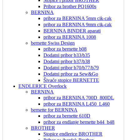
Stopice i pribor BROTHER
Pribor za brother PQ1600s
BERNINA
pribor za BERNINA 5mm cik-cak
pribor za BERNINA 9mm cik-cak
BERNINA BINDER aparati
pribor za BERNINA 1008
bernette Swiss Design
pribor za bernette b08
Dodatni pribor b33/b35
Dodatni pribor b37/b38
Dodatni pribor b70/b77/b79
Dodatni pribor za Sew&Go
Šivaće stopice BERNETTE
ENDLERICE Overlock
BERNINA
pribor za BERNINA 700D_800DL
pribor za BERNINA L450_L460
bernette for BERNINA
pribor za bernette 610D
pribor za endlanje bernette b44_b48
BROTHER
Stopice endlerice BROTHER