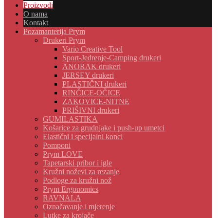
Proizvodi
O nama
Kontakt
Pozamanterija Prym
Drukeri Prym
Vario Creative Tool
Sport-Jedrenje-Camping drukeri
ANORAK drukeri
JERSEY drukeri
PLASTIČNI drukeri
RINČICE-OČICE
ZAKOVICE-NITNE
PRIŠIVNI drukeri
GUMILASTIKA
Košarice za grudnjake i push-up umetci
Elastični i specijalni konci
Pomponi
Prym LOVE
Tapetarski pribor i igle
Kružni noževi za rezanje
Podloge za kružni nož
Prym Ergonomics
RAVNALA
Označavanje i mjerenje
Lutke za krojače