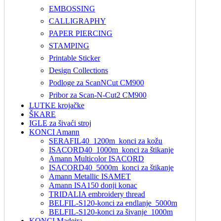
EMBOSSING
CALLIGRAPHY
PAPER PIERCING
STAMPING
Printable Sticker
Design Collections
Podloge za ScanNCut CM900
Pribor za Scan-N-Cut2 CM900
LUTKE krojačke
ŠKARE
IGLE za šivaći stroj
KONCI Amann
SERAFIL40_1200m_konci za kožu
ISACORD40_1000m_konci za štikanje
Amann Multicolor ISACORD
ISACORD40_5000m_konci za štikanje
Amann Metallic ISAMET
Amann ISA150 donji konac
TRIDALIA embroidery thread
BELFIL-S120-konci za endlanje_5000m
BELFIL-S120-konci za šivanje_1000m
KONCI Madeira