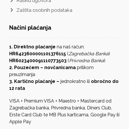
Raskid ugovora
Zaštita osobnih podataka
Načini plaćanja
1. Direktno plaćanje
na naš račun:
HR6423600001101376115
(
Zagrebačka Banka
)
HR6023400091110773503
(
Privredna Banka
)
2. Pouzećem – novčanicama
prilikom
preuzimanja
3. Kartično plaćanje –
jednokratno ili
obročno do
12 rata
VISA + Premium VISA + Maestro + Mastercard od
Zagrebačka banka, Privredna banka, Diners Club,
Erste Card Club te MB Plus karticama, Google Pay ili
Apple Pay