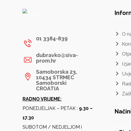
Infor
O n
01 3384-839
Kon
Otp
dubravko@siva-
prom.hr
Izja
Samoborska 23,
Uvje
10434 STRMEC
Samoborski
Ras
CROATIA
Zaš
RADNO VRIJEME:
PONEDJELJAK – PETAK :
9.30 –
Način
17.30
SUBOTOM / NEDJELJOM i