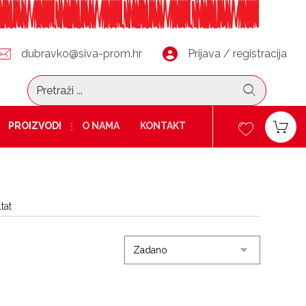
dubravko@siva-prom.hr
Prijava / registracija
PROIZVODI
O NAMA
KONTAKT
tat