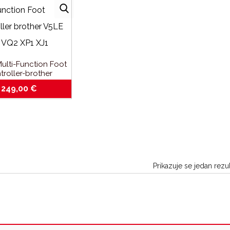
ulti-Function Foot
troller-brother
V7_VQ2_XP1_XJ1
249,00
€
Prikazuje se jedan rezul