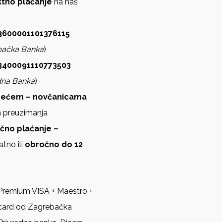
ektno plaćanje
na naš
600001101376115
bačka Banka
)
3400091110773503
dna Banka
)
zećem – novčanicama
m preuzimanja
ično plaćanje –
atno ili
obročno do 12
Premium VISA + Maestro +
card od Zagrebačka