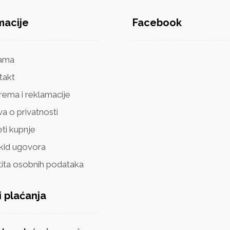
macije
Facebook
ama
takt
rema i reklamacije
va o privatnosti
ti kupnje
kid ugovora
tita osobnih podataka
i plaćanja