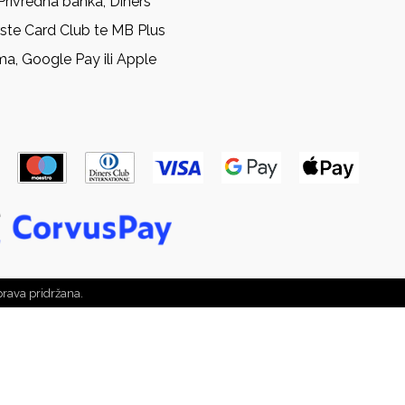
Privredna banka, Diners
rste Card Club te MB Plus
ma, Google Pay ili Apple
prava pridržana.