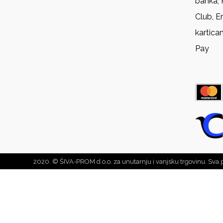
banka, 
Club, E
kartica
Pay
2020. © ŠIVA-PROM d.o.o. za unutarnju i vanjsku trgovinu. Sva 