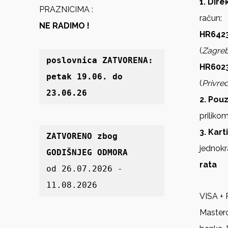
1. Dir
PRAZNICIMA :
račun:
NE RADIMO !
HR6423
(
Zagre
poslovnica 
ZATVORENA: 
HR602
petak 19
.06. do 
(
Privre
23.06.26
2. Pou
priliko
3. Kart
ZATVORENO zbog 
jednokr
GODIŠNJEG ODMORA
rata
od 26.07.2026 - 
11.08.2026
VISA + 
Master