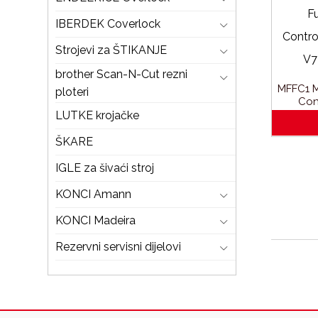
IBERDEK Coverlock
Strojevi za ŠTIKANJE
brother Scan-N-Cut rezni
MFFC1 M
ploteri
Con
V5LE_
LUTKE krojačke
ŠKARE
IGLE za šivaći stroj
KONCI Amann
KONCI Madeira
Rezervni servisni dijelovi