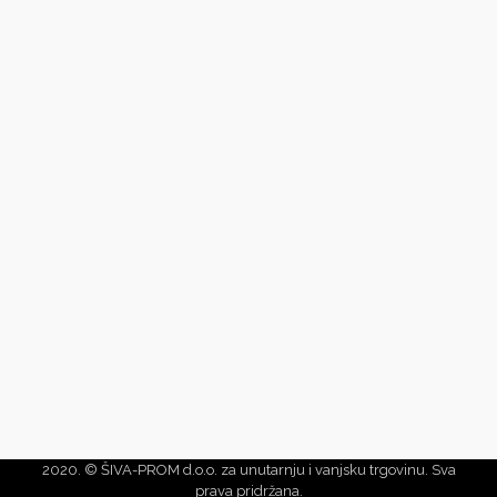
2020. © ŠIVA-PROM d.o.o. za unutarnju i vanjsku trgovinu. Sva
prava pridržana.