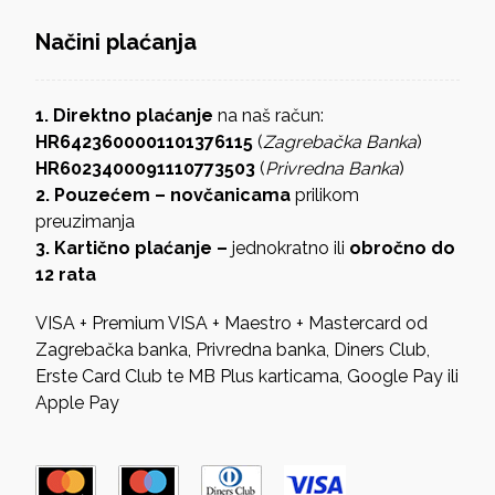
Načini plaćanja
1. Direktno plaćanje
na naš račun:
HR6423600001101376115
(
Zagrebačka Banka
)
HR6023400091110773503
(
Privredna Banka
)
2. Pouzećem – novčanicama
prilikom
preuzimanja
3. Kartično plaćanje –
jednokratno ili
obročno do
12 rata
VISA + Premium VISA + Maestro + Mastercard od
Zagrebačka banka, Privredna banka, Diners Club,
Erste Card Club te MB Plus karticama, Google Pay ili
Apple Pay