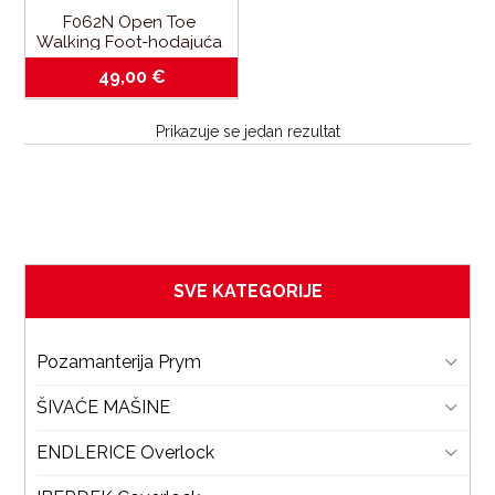
F062N Open Toe 
Walking Foot-hodajuća 
stopica za brother 7mm
49,00
€
Prikazuje se jedan rezultat
SVE KATEGORIJE
Pozamanterija Prym
ŠIVAĆE MAŠINE
ENDLERICE Overlock