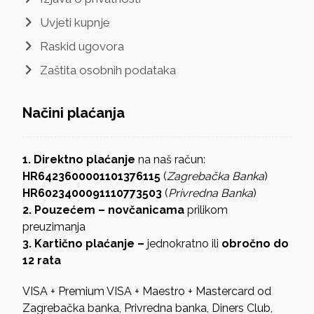
Uvjeti kupnje
Raskid ugovora
Zaštita osobnih podataka
Načini plaćanja
1. Direktno plaćanje
na naš račun:
HR6423600001101376115
(
Zagrebačka Banka
)
HR6023400091110773503
(
Privredna Banka
)
2. Pouzećem – novčanicama
prilikom
preuzimanja
3. Kartično plaćanje –
jednokratno ili
obročno do
12 rata
VISA + Premium VISA + Maestro + Mastercard od
Zagrebačka banka, Privredna banka, Diners Club,