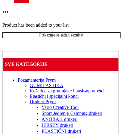
za rezanje 
tkanina_držač 
...
noža sa 
nožem_za 
brother 
Product has been added to your list.
SDX
Prikazuje se jedan rezultat
SVE KATEGORIJE
Pozamanterija Prym
GUMILASTIKA
Košarice za grudnjake i push-up umetci
Elastični i specijalni konci
Drukeri Prym
Vario Creative Tool
Sport-Jedrenje-Camping drukeri
ANORAK drukeri
JERSEY drukeri
PLASTIČNI drukeri