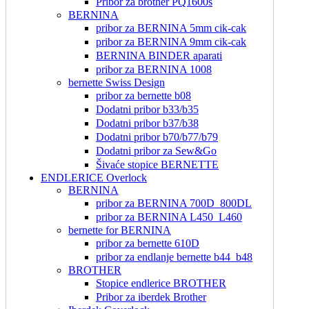
Pribor za brother PQ1600s
BERNINA
pribor za BERNINA 5mm cik-cak
pribor za BERNINA 9mm cik-cak
BERNINA BINDER aparati
pribor za BERNINA 1008
bernette Swiss Design
pribor za bernette b08
Dodatni pribor b33/b35
Dodatni pribor b37/b38
Dodatni pribor b70/b77/b79
Dodatni pribor za Sew&Go
Šivaće stopice BERNETTE
ENDLERICE Overlock
BERNINA
pribor za BERNINA 700D_800DL
pribor za BERNINA L450_L460
bernette for BERNINA
pribor za bernette 610D
pribor za endlanje bernette b44_b48
BROTHER
Stopice endlerice BROTHER
Pribor za iberdek Brother