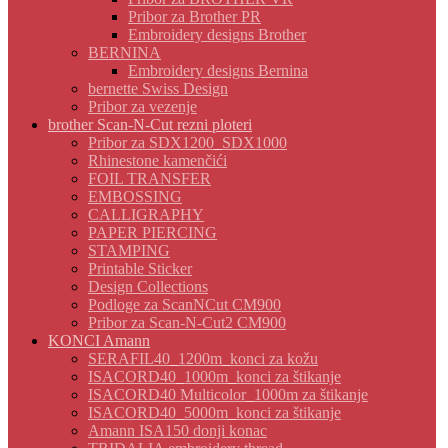
Pribor za Brother PR
Embroidery designs Brother
BERNINA
Embroidery designs Bernina
bernette Swiss Design
Pribor za vezenje
brother Scan-N-Cut rezni ploteri
Pribor za SDX1200_SDX1000
Rhinestone kamenčići
FOIL TRANSFER
EMBOSSING
CALLIGRAPHY
PAPER PIERCING
STAMPING
Printable Sticker
Design Collections
Podloge za ScanNCut CM900
Pribor za Scan-N-Cut2 CM900
KONCI Amann
SERAFIL40_1200m_konci za kožu
ISACORD40_1000m_konci za štikanje
ISACORD40 Multicolor_1000m za štikanje
ISACORD40_5000m_konci za štikanje
Amann ISA150 donji konac