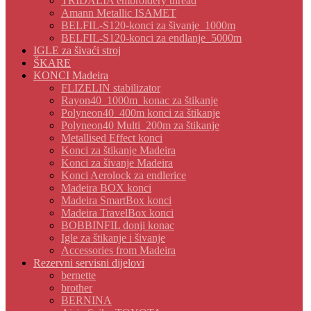
TRIDALIA embroidery thread
Amann Metallic ISAMET
BELFIL-S120-konci za šivanje_1000m
BELFIL-S120-konci za endlanje_5000m
IGLE za šivaći stroj
ŠKARE
KONCI Madeira
FLIZELIN stabilizator
Rayon40_1000m_konac za štikanje
Polyneon40_400m konci za štikanje
Polyneon40 Multi_200m za štikanje
Metallised Effect konci
Konci za štikanje Madeira
Konci za šivanje Madeira
Konci Aerolock za endlerice
Madeira BOX konci
Madeira SmartBox konci
Madeira TravelBox konci
BOBBINFIL donji konac
Igle za štikanje i šivanje
Accessories from Madeira
Rezervni servisni dijelovi
bernette
brother
BERNINA