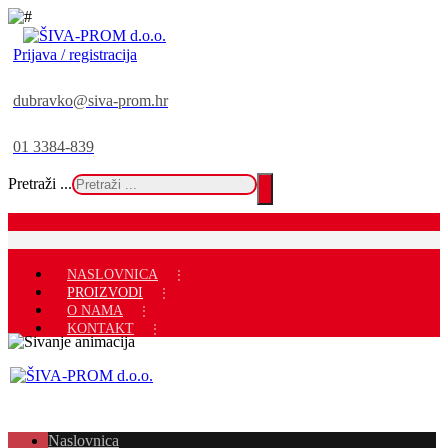
Prijava / registracija
dubravko@siva-prom.hr
01 3384-839
Pretraži ...
NASLOVNICA
PROIZVODI
O NAMA
KONTAKT
Naslovnica