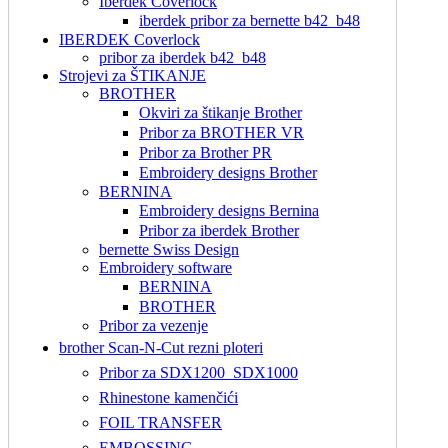
Iberdek Coverlock
iberdek pribor za bernette b42_b48
IBERDEK Coverlock
pribor za iberdek b42_b48
Strojevi za ŠTIKANJE
BROTHER
Okviri za štikanje Brother
Pribor za BROTHER VR
Pribor za Brother PR
Embroidery designs Brother
BERNINA
Embroidery designs Bernina
Pribor za iberdek Brother
bernette Swiss Design
Embroidery software
BERNINA
BROTHER
Pribor za vezenje
brother Scan-N-Cut rezni ploteri
Pribor za SDX1200_SDX1000
Rhinestone kamenčići
FOIL TRANSFER
EMBOSSING