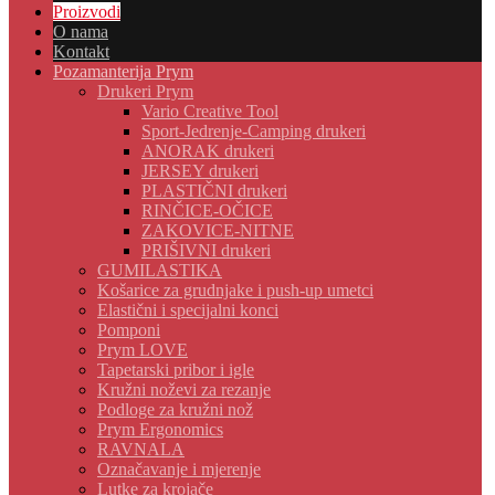
Proizvodi
O nama
Kontakt
Pozamanterija Prym
Drukeri Prym
Vario Creative Tool
Sport-Jedrenje-Camping drukeri
ANORAK drukeri
JERSEY drukeri
PLASTIČNI drukeri
RINČICE-OČICE
ZAKOVICE-NITNE
PRIŠIVNI drukeri
GUMILASTIKA
Košarice za grudnjake i push-up umetci
Elastični i specijalni konci
Pomponi
Prym LOVE
Tapetarski pribor i igle
Kružni noževi za rezanje
Podloge za kružni nož
Prym Ergonomics
RAVNALA
Označavanje i mjerenje
Lutke za krojače