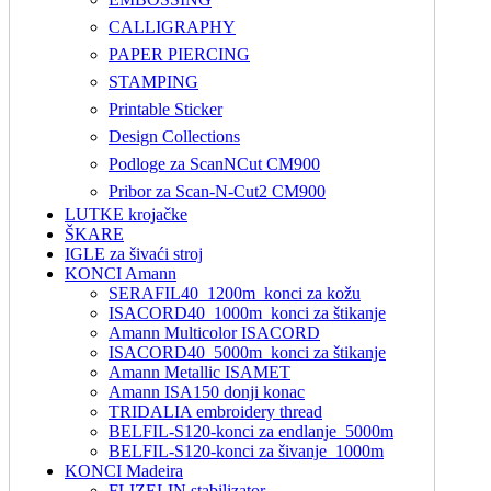
CALLIGRAPHY
PAPER PIERCING
STAMPING
Printable Sticker
Design Collections
Podloge za ScanNCut CM900
Pribor za Scan-N-Cut2 CM900
LUTKE krojačke
ŠKARE
IGLE za šivaći stroj
KONCI Amann
SERAFIL40_1200m_konci za kožu
ISACORD40_1000m_konci za štikanje
Amann Multicolor ISACORD
ISACORD40_5000m_konci za štikanje
Amann Metallic ISAMET
Amann ISA150 donji konac
TRIDALIA embroidery thread
BELFIL-S120-konci za endlanje_5000m
BELFIL-S120-konci za šivanje_1000m
KONCI Madeira
FLIZELIN stabilizator