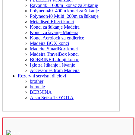
Rayon40_1000m_konac za štikanje
Polyneon40_400m konci za štikanje
Polyneon40 Multi_200m za štikanje
Metallised Effect konci
Konci za štikanje Madeira
Konci za šivanje Madeira
Konci Aerolock za endlerice
Madeira BOX konci
Madeira SmartBox konci
Madeira TravelBox konci
BOBBINFIL donji konac
Igle za štikanje i šivanje
Accessories from Madeira
Rezervni servisni dijelovi
brother
bernette
BERNINA
Aisin Seiko TOYOTA