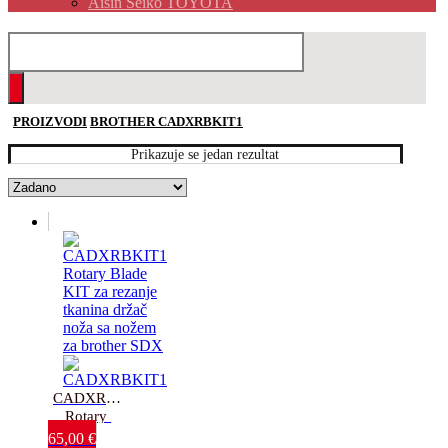
Aisin Seiko TOYOTA
PROIZVODI
BROTHER CADXRBKIT1
Prikazuje se jedan rezultat
CADXRBKIT1 
Rotary 
Blade KIT-
65,00
€