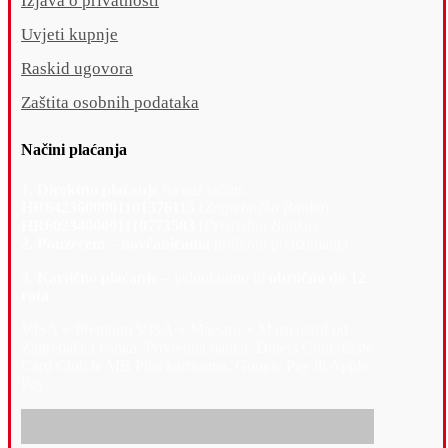
Izjava o privatnosti
Uvjeti kupnje
Raskid ugovora
Zaštita osobnih podataka
Načini plaćanja
1. Direktno plaćanje
na naš račun:
HR6423600001101376115
(
Zagrebačka Banka
)
HR6023400091110773503
(
Privredna Banka
)
2. Pouzećem – novčanicama
prilikom preuzimanja
3. Kartično plaćanje –
jednokratno ili
obročno do 12
rata
VISA + Premium VISA + Maestro + Mastercard od
Zagrebačka banka, Privredna banka, Diners Club, Erste
Card Club te MB Plus karticama, Google Pay ili Apple
Pay