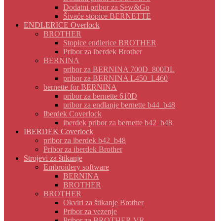
Dodatni pribor za Sew&Go
Šivaće stopice BERNETTE
ENDLERICE Overlock
BROTHER
Stopice endlerice BROTHER
Pribor za iberdek Brother
BERNINA
pribor za BERNINA 700D_800DL
pribor za BERNINA L450_L460
bernette for BERNINA
pribor za bernette 610D
pribor za endlanje bernette b44_b48
Iberdek Coverlock
iberdek pribor za bernette b42_b48
IBERDEK Coverlock
pribor za iberdek b42_b48
Pribor za iberdek Brother
Strojevi za štikanje
Embroidery software
BERNINA
BROTHER
BROTHER
Okviri za štikanje Brother
Pribor za vezenje
Pribor za BROTHER VR