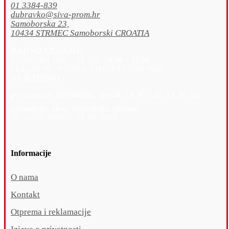
01 3384-839
dubravko@siva-prom.hr
Samoborska 23,
10434 STRMEC Samoborski CROATIA
RADNO VRIJEME:
PONEDJELJAK – PETAK :
9.30 – 17.30
SUBOTOM / NEDJELJOM i PRAZNICIMA :
NE RADIMO !
poslovnica 
ZATVORENA: petak 19
.06. do 23.06.26
ZATVORENO zbog GODIŠNJEG ODMORA
od 26.07.2026 - 11.08.2026
Informacije
O nama
Kontakt
Otprema i reklamacije