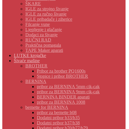
ŠKARE
IGLE za strojno šivanje
IGLE za ručno šivanje
IGLE pribadače i ziherice
Filcanje vune
Ljepljenje i glačanje
Dodaci za šivanje
RUČNI RAD
Praktična pomagala
TAPE Maker aparati
LUTKE krojačke
Šivaće mašine
BROTHER
Pribor za brother PQ1600s
Stopice i pribor BROTHER
BERNINA
pribor za BERNINA 5mm cik-cak
pribor za BERNINA 9mm cik-cak
BERNINA BINDER aparati
pribor za BERNINA 1008
bernette for BERNINA
pribor za bernette b08
Dodatni pribor b33/b35
Dodatni pribor b37/b38
Dodatni pribor b70/b77/b79