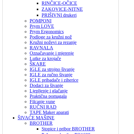
RINČICE-OČICE
ZAKOVICE-NITNE
PRIŠIVNI drukeri
POMPONI
Prym LOVE
Prym Ergonomics
Podloge za kružni nož
Kružni noževi za rezanje
RAVNALA
Označavanje i mjerenje
Lutke za krojače
ŠKARE
IGLE za strojno šivanje
IGLE za ručno šivanje
IGLE pribadače i ziherice
Dodaci za šivanje
Ljepljenje i glačanje
Praktična pomagala
Filcanje vune
RUČNI RAD
TAPE Maker aparati
ŠIVAĆE MAŠINE
BROTHER
Stopice i pribor BROTHER