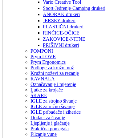
Vario Creative Tool
Sport-Jedrenje-Camping drukeri
ANORAK drukeri
JERSEY drukeri
PLASTIČNI drukeri
RINČICE-OČICE
ZAKOVICE-NITNE
PRIŠIVNI drukeri
POMPONI
Prym LOVE
Prym Ergonomics
Podloge za kružni nož
Kružni noževi za rezanje
RAVNALA
Označavanje i mjerenje
Lutke za krojače
ŠKARE
IGLE za strojno šivanje
IGLE za ručno šivanje
IGLE pribadače i ziherice
Dodaci za šivanje
Ljepljenje i glačanje
Praktična pomagala
Filcanje vune