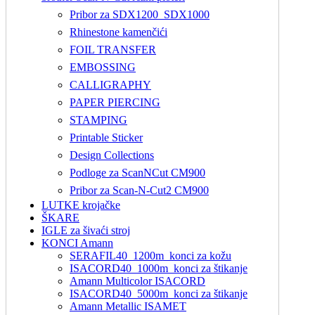
Pribor za SDX1200_SDX1000
Rhinestone kamenčići
FOIL TRANSFER
EMBOSSING
CALLIGRAPHY
PAPER PIERCING
STAMPING
Printable Sticker
Design Collections
Podloge za ScanNCut CM900
Pribor za Scan-N-Cut2 CM900
LUTKE krojačke
ŠKARE
IGLE za šivaći stroj
KONCI Amann
SERAFIL40_1200m_konci za kožu
ISACORD40_1000m_konci za štikanje
Amann Multicolor ISACORD
ISACORD40_5000m_konci za štikanje
Amann Metallic ISAMET