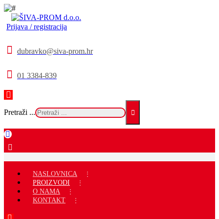
Prijava / registracija
dubravko@siva-prom.hr
01 3384-839
Pretraži ...
NASLOVNICA
PROIZVODI
O NAMA
KONTAKT