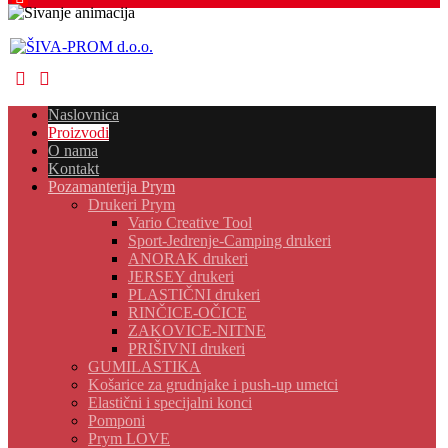
Naslovnica
Proizvodi
O nama
Kontakt
Pozamanterija Prym
Drukeri Prym
Vario Creative Tool
Sport-Jedrenje-Camping drukeri
ANORAK drukeri
JERSEY drukeri
PLASTIČNI drukeri
RINČICE-OČICE
ZAKOVICE-NITNE
PRIŠIVNI drukeri
GUMILASTIKA
Košarice za grudnjake i push-up umetci
Elastični i specijalni konci
Pomponi
Prym LOVE