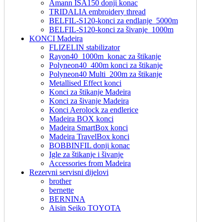
Amann ISA150 donji konac
TRIDALIA embroidery thread
BELFIL-S120-konci za endlanje_5000m
BELFIL-S120-konci za šivanje_1000m
KONCI Madeira
FLIZELIN stabilizator
Rayon40_1000m_konac za štikanje
Polyneon40_400m konci za štikanje
Polyneon40 Multi_200m za štikanje
Metallised Effect konci
Konci za štikanje Madeira
Konci za šivanje Madeira
Konci Aerolock za endlerice
Madeira BOX konci
Madeira SmartBox konci
Madeira TravelBox konci
BOBBINFIL donji konac
Igle za štikanje i šivanje
Accessories from Madeira
Rezervni servisni dijelovi
brother
bernette
BERNINA
Aisin Seiko TOYOTA