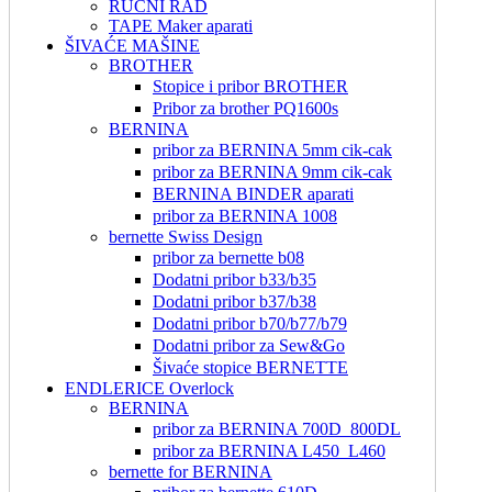
RUČNI RAD
TAPE Maker aparati
ŠIVAĆE MAŠINE
BROTHER
Stopice i pribor BROTHER
Pribor za brother PQ1600s
BERNINA
pribor za BERNINA 5mm cik-cak
pribor za BERNINA 9mm cik-cak
BERNINA BINDER aparati
pribor za BERNINA 1008
bernette Swiss Design
pribor za bernette b08
Dodatni pribor b33/b35
Dodatni pribor b37/b38
Dodatni pribor b70/b77/b79
Dodatni pribor za Sew&Go
Šivaće stopice BERNETTE
ENDLERICE Overlock
BERNINA
pribor za BERNINA 700D_800DL
pribor za BERNINA L450_L460
bernette for BERNINA