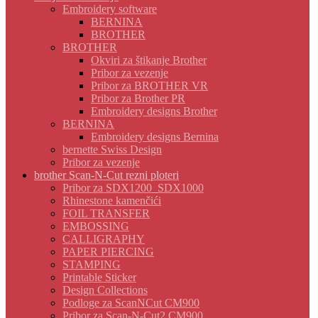
Embroidery software
BERNINA
BROTHER
BROTHER
Okviri za štikanje Brother
Pribor za vezenje
Pribor za BROTHER VR
Pribor za Brother PR
Embroidery designs Brother
BERNINA
Embroidery designs Bernina
bernette Swiss Design
Pribor za vezenje
brother Scan-N-Cut rezni ploteri
Pribor za SDX1200_SDX1000
Rhinestone kamenčići
FOIL TRANSFER
EMBOSSING
CALLIGRAPHY
PAPER PIERCING
STAMPING
Printable Sticker
Design Collections
Podloge za ScanNCut CM900
Pribor za Scan-N-Cut2 CM900