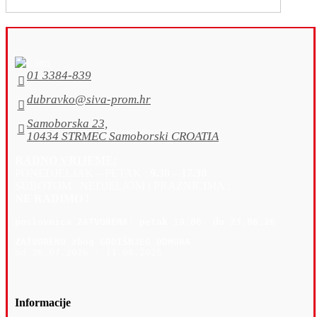
01 3384-839
dubravko@siva-prom.hr
Samoborska 23,
10434 STRMEC Samoborski CROATIA
RADNO VRIJEME:
PONEDJELJAK – PETAK :
9.30 – 17.30
SUBOTOM / NEDJELJOM i PRAZNICIMA :
NE RADIMO !
poslovnica 
ZATVORENA: petak 19
.06. do 23.06.26
ZATVORENO zbog GODIŠNJEG ODMORA
od 26.07.2026 - 11.08.2026
Informacije