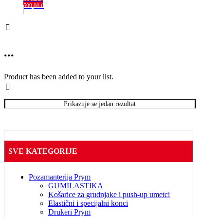
599,00
€
...
Product has been added to your list.
Prikazuje se jedan rezultat
SVE KATEGORIJE
Pozamanterija Prym
GUMILASTIKA
Košarice za grudnjake i push-up umetci
Elastični i specijalni konci
Drukeri Prym