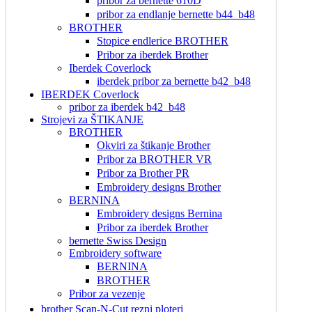
pribor za bernette 610D
pribor za endlanje bernette b44_b48
BROTHER
Stopice endlerice BROTHER
Pribor za iberdek Brother
Iberdek Coverlock
iberdek pribor za bernette b42_b48
IBERDEK Coverlock
pribor za iberdek b42_b48
Strojevi za ŠTIKANJE
BROTHER
Okviri za štikanje Brother
Pribor za BROTHER VR
Pribor za Brother PR
Embroidery designs Brother
BERNINA
Embroidery designs Bernina
Pribor za iberdek Brother
bernette Swiss Design
Embroidery software
BERNINA
BROTHER
Pribor za vezenje
brother Scan-N-Cut rezni ploteri