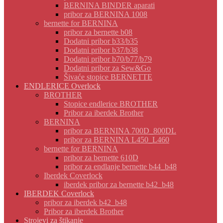
BERNINA BINDER aparati
pribor za BERNINA 1008
bernette for BERNINA
pribor za bernette b08
Dodatni pribor b33/b35
Dodatni pribor b37/b38
Dodatni pribor b70/b77/b79
Dodatni pribor za Sew&Go
Šivaće stopice BERNETTE
ENDLERICE Overlock
BROTHER
Stopice endlerice BROTHER
Pribor za iberdek Brother
BERNINA
pribor za BERNINA 700D_800DL
pribor za BERNINA L450_L460
bernette for BERNINA
pribor za bernette 610D
pribor za endlanje bernette b44_b48
Iberdek Coverlock
iberdek pribor za bernette b42_b48
IBERDEK Coverlock
pribor za iberdek b42_b48
Pribor za iberdek Brother
Strojevi za štikanje