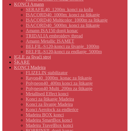
KONCI Amann
SERAFIL40_1200m_konci za kožu
ISACORD40_1000m_konci za štikanje
ISACORD40 Multicolor_1000m za štikanje
ISACORD40_5000m_konci za štikanje
Amann ISA150 donji konac
TRIDALIA embroidery thread
Amann Metallic ISAMET
BELFIL-S120-konci za šivanje_1000m
BELFIL-S120-konci za endlanje_5000m
IGLE za šivaći stroj
ŠKARE
KONCI Madeira
FLIZELIN stabilizator
Rayon40_1000m_konac za štikanje
Polyneon40_400m konci za štikanje
Polyneon40 Multi_200m za štikanje
Metallised Effect konci
Konci za štikanje Madeira
Konci za šivanje Madeira
Konci Aerolock za endlerice
Madeira BOX konci
Madeira SmartBox konci
Madeira TravelBox konci
BOBBINFIL donji konac