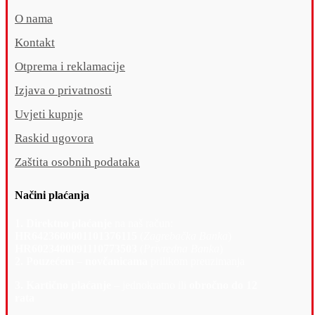
O nama
Kontakt
Otprema i reklamacije
Izjava o privatnosti
Uvjeti kupnje
Raskid ugovora
Zaštita osobnih podataka
Načini plaćanja
1. Direktno plaćanje
na naš račun:
HR6423600001101376115
(
Zagrebačka Banka
)
HR6023400091110773503
(
Privredna Banka
)
2. Pouzećem – novčanicama
prilikom preuzimanja
3. Kartično plaćanje –
jednokratno ili
obročno do 12
rata