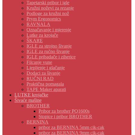
Tapetarski pribor i igle
Kružni noževi za rezanje
Podloge za kružni nož
Prym Ergonomics
RAVNALA
Označavanje i mjerenje
Lutke za krojače
ŠKARE
IGLE za strojno šivanje
IGLE za ručno šivanje
IGLE pribadače i ziherice
Filcanje vune
Ljepljenje i glačanje
Dodaci za šivanje
RUČNI RAD
Praktična pomagala
TAPE Maker aparati
LUTKE krojačke
Šivaće mašine
BROTHER
Pribor za brother PQ1600s
Stopice i pribor BROTHER
BERNINA
pribor za BERNINA 5mm cik-cak
pribor za BERNINA 9mm cik-cak