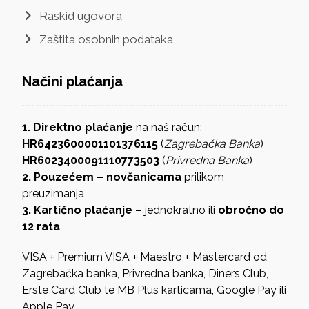
Raskid ugovora
Zaštita osobnih podataka
Načini plaćanja
1. Direktno plaćanje
na naš račun:
HR6423600001101376115
(
Zagrebačka Banka
)
HR6023400091110773503
(
Privredna Banka
)
2. Pouzećem – novčanicama
prilikom
preuzimanja
3. Kartično plaćanje –
jednokratno ili
obročno do
12 rata
VISA + Premium VISA + Maestro + Mastercard od
Zagrebačka banka, Privredna banka, Diners Club,
Erste Card Club te MB Plus karticama, Google Pay ili
Apple Pay