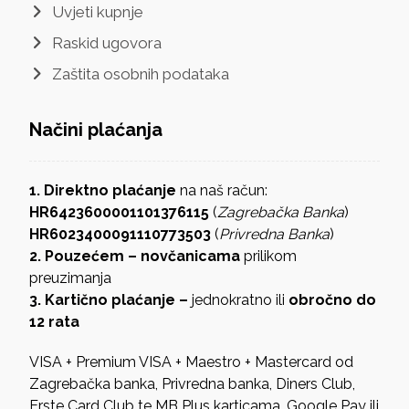
Uvjeti kupnje
Raskid ugovora
Zaštita osobnih podataka
Načini plaćanja
1. Direktno plaćanje
na naš račun:
HR6423600001101376115
(
Zagrebačka Banka
)
HR6023400091110773503
(
Privredna Banka
)
2. Pouzećem – novčanicama
prilikom
preuzimanja
3. Kartično plaćanje –
jednokratno ili
obročno do
12 rata
VISA + Premium VISA + Maestro + Mastercard od
Zagrebačka banka, Privredna banka, Diners Club,
Erste Card Club te MB Plus karticama, Google Pay ili