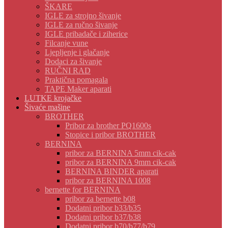
ŠKARE
IGLE za strojno šivanje
IGLE za ručno šivanje
IGLE pribadače i ziherice
Filcanje vune
Ljepljenje i glačanje
Dodaci za šivanje
RUČNI RAD
Praktična pomagala
TAPE Maker aparati
LUTKE krojačke
Šivaće mašine
BROTHER
Pribor za brother PQ1600s
Stopice i pribor BROTHER
BERNINA
pribor za BERNINA 5mm cik-cak
pribor za BERNINA 9mm cik-cak
BERNINA BINDER aparati
pribor za BERNINA 1008
bernette for BERNINA
pribor za bernette b08
Dodatni pribor b33/b35
Dodatni pribor b37/b38
Dodatni pribor b70/b77/b79