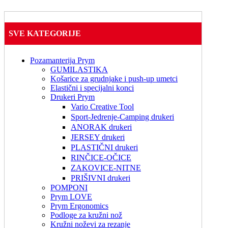
SVE KATEGORIJE
Pozamanterija Prym
GUMILASTIKA
Košarice za grudnjake i push-up umetci
Elastični i specijalni konci
Drukeri Prym
Vario Creative Tool
Sport-Jedrenje-Camping drukeri
ANORAK drukeri
JERSEY drukeri
PLASTIČNI drukeri
RINČICE-OČICE
ZAKOVICE-NITNE
PRIŠIVNI drukeri
POMPONI
Prym LOVE
Prym Ergonomics
Podloge za kružni nož
Kružni noževi za rezanje