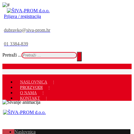
Prijava / registracija
dubravko@siva-prom.hr
01 3384-839
Pretraži ...
NASLOVNICA
PROIZVODI
O NAMA
KONTAKT
Naslovnica