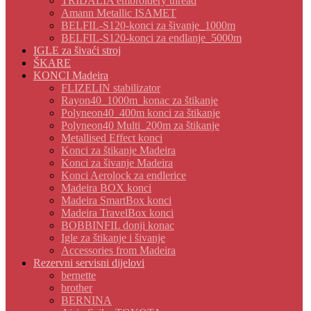
TRIDALIA embroidery thread
Amann Metallic ISAMET
BELFIL-S120-konci za šivanje_1000m
BELFIL-S120-konci za endlanje_5000m
IGLE za šivaći stroj
ŠKARE
KONCI Madeira
FLIZELIN stabilizator
Rayon40_1000m_konac za štikanje
Polyneon40_400m konci za štikanje
Polyneon40 Multi_200m za štikanje
Metallised Effect konci
Konci za štikanje Madeira
Konci za šivanje Madeira
Konci Aerolock za endlerice
Madeira BOX konci
Madeira SmartBox konci
Madeira TravelBox konci
BOBBINFIL donji konac
Igle za štikanje i šivanje
Accessories from Madeira
Rezervni servisni dijelovi
bernette
brother
BERNINA