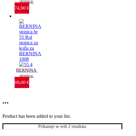
stopica 
br.55 Rol 
74,90
€
stopica za 
kožu-
Leather 
Roller 
Foot left
BERNINA 
stopica 
br.55 Rol 
69,00
€
stopica za 
kožu-za 
BERNINA 
...
1008
Product has been added to your list.
Prikazuje se svih 2 rezultata