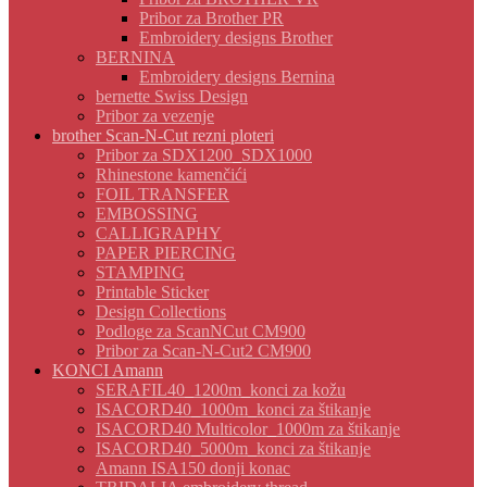
Pribor za Brother PR
Embroidery designs Brother
BERNINA
Embroidery designs Bernina
bernette Swiss Design
Pribor za vezenje
brother Scan-N-Cut rezni ploteri
Pribor za SDX1200_SDX1000
Rhinestone kamenčići
FOIL TRANSFER
EMBOSSING
CALLIGRAPHY
PAPER PIERCING
STAMPING
Printable Sticker
Design Collections
Podloge za ScanNCut CM900
Pribor za Scan-N-Cut2 CM900
KONCI Amann
SERAFIL40_1200m_konci za kožu
ISACORD40_1000m_konci za štikanje
ISACORD40 Multicolor_1000m za štikanje
ISACORD40_5000m_konci za štikanje
Amann ISA150 donji konac