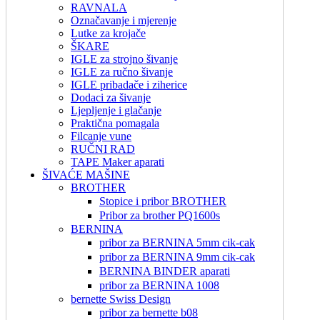
RAVNALA
Označavanje i mjerenje
Lutke za krojače
ŠKARE
IGLE za strojno šivanje
IGLE za ručno šivanje
IGLE pribadače i ziherice
Dodaci za šivanje
Ljepljenje i glačanje
Praktična pomagala
Filcanje vune
RUČNI RAD
TAPE Maker aparati
ŠIVAĆE MAŠINE
BROTHER
Stopice i pribor BROTHER
Pribor za brother PQ1600s
BERNINA
pribor za BERNINA 5mm cik-cak
pribor za BERNINA 9mm cik-cak
BERNINA BINDER aparati
pribor za BERNINA 1008
bernette Swiss Design
pribor za bernette b08