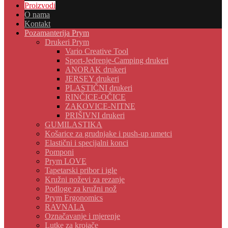
Proizvodi
O nama
Kontakt
Pozamanterija Prym
Drukeri Prym
Vario Creative Tool
Sport-Jedrenje-Camping drukeri
ANORAK drukeri
JERSEY drukeri
PLASTIČNI drukeri
RINČICE-OČICE
ZAKOVICE-NITNE
PRIŠIVNI drukeri
GUMILASTIKA
Košarice za grudnjake i push-up umetci
Elastični i specijalni konci
Pomponi
Prym LOVE
Tapetarski pribor i igle
Kružni noževi za rezanje
Podloge za kružni nož
Prym Ergonomics
RAVNALA
Označavanje i mjerenje
Lutke za krojače