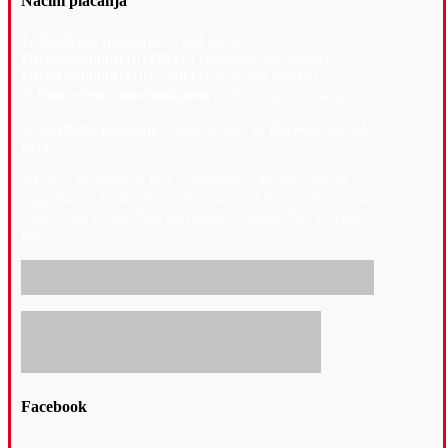
Načini plaćanja
1. Direktno plaćanje
na naš račun:
HR6423600001101376115
(
Zagrebačka Banka
)
HR6023400091110773503
(
Privredna Banka
)
2. Pouzećem – novčanicama
prilikom preuzimanja
3. Kartično plaćanje –
jednokratno ili
obročno do 12
rata
VISA + Premium VISA + Maestro + Mastercard od
Zagrebačka banka, Privredna banka, Diners Club, Erste
Card Club te MB Plus karticama, Google Pay ili Apple
Pay
Facebook