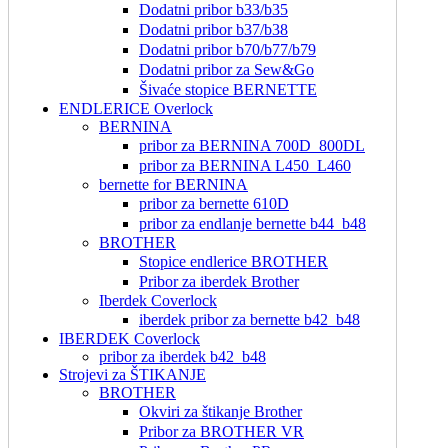
Dodatni pribor b33/b35
Dodatni pribor b37/b38
Dodatni pribor b70/b77/b79
Dodatni pribor za Sew&Go
Šivaće stopice BERNETTE
ENDLERICE Overlock
BERNINA
pribor za BERNINA 700D_800DL
pribor za BERNINA L450_L460
bernette for BERNINA
pribor za bernette 610D
pribor za endlanje bernette b44_b48
BROTHER
Stopice endlerice BROTHER
Pribor za iberdek Brother
Iberdek Coverlock
iberdek pribor za bernette b42_b48
IBERDEK Coverlock
pribor za iberdek b42_b48
Strojevi za ŠTIKANJE
BROTHER
Okviri za štikanje Brother
Pribor za BROTHER VR