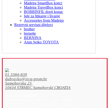
Madeira SmartBox konci
Madeira TravelBox konci
BOBBINFIL donji konac
Igle za štikanje i šivanje
Accessories from Madeira
Rezervni servisni dijelovi
brother
bernette
BERNINA
Aisin Seiko TOYOTA
01 3384-839
dubravko@siva-prom.hr
Samoborska 23,
10434 STRMEC Samoborski CROATIA
RADNO VRIJEME:
PONEDJELJAK – PETAK :
9.30 – 17.30
SUBOTOM / NEDJELJOM i PRAZNICIMA :