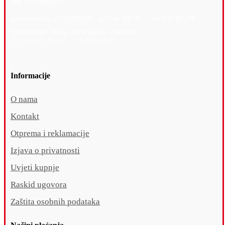
NE RADIMO !
poslovnica 
ZATVORENA: petak 19
.06. do 23.06.26
ZATVORENO zbog GODIŠNJEG ODMORA
od 26.07.2026 - 11.08.2026
Informacije
O nama
Kontakt
Otprema i reklamacije
Izjava o privatnosti
Uvjeti kupnje
Raskid ugovora
Zaštita osobnih podataka