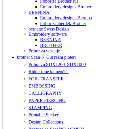
Pribor za Brother PR
Embroidery designs Brother
BERNINA
Embroidery designs Bernina
Pribor za iberdek Brother
bernette Swiss Design
Embroidery software
BERNINA
BROTHER
Pribor za vezenje
brother Scan-N-Cut rezni ploteri
Pribor za SDX1200_SDX1000
Rhinestone kamenčići
FOIL TRANSFER
EMBOSSING
CALLIGRAPHY
PAPER PIERCING
STAMPING
Printable Sticker
Design Collections