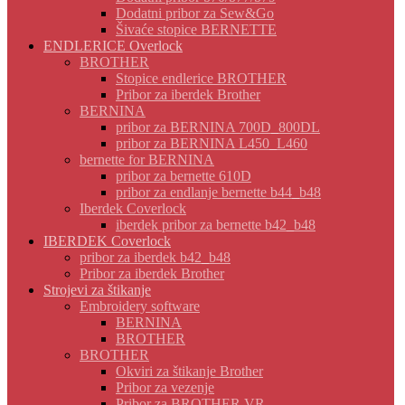
Dodatni pribor za Sew&Go
Šivaće stopice BERNETTE
ENDLERICE Overlock
BROTHER
Stopice endlerice BROTHER
Pribor za iberdek Brother
BERNINA
pribor za BERNINA 700D_800DL
pribor za BERNINA L450_L460
bernette for BERNINA
pribor za bernette 610D
pribor za endlanje bernette b44_b48
Iberdek Coverlock
iberdek pribor za bernette b42_b48
IBERDEK Coverlock
pribor za iberdek b42_b48
Pribor za iberdek Brother
Strojevi za štikanje
Embroidery software
BERNINA
BROTHER
BROTHER
Okviri za štikanje Brother
Pribor za vezenje
Pribor za BROTHER VR