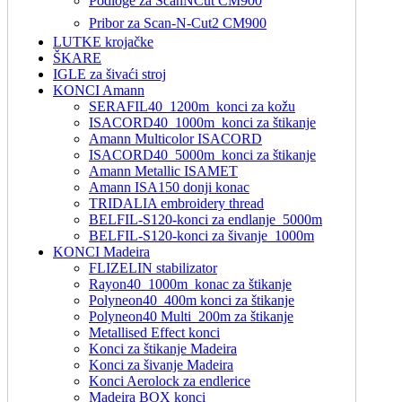
Podloge za ScanNCut CM900
Pribor za Scan-N-Cut2 CM900
LUTKE krojačke
ŠKARE
IGLE za šivaći stroj
KONCI Amann
SERAFIL40_1200m_konci za kožu
ISACORD40_1000m_konci za štikanje
Amann Multicolor ISACORD
ISACORD40_5000m_konci za štikanje
Amann Metallic ISAMET
Amann ISA150 donji konac
TRIDALIA embroidery thread
BELFIL-S120-konci za endlanje_5000m
BELFIL-S120-konci za šivanje_1000m
KONCI Madeira
FLIZELIN stabilizator
Rayon40_1000m_konac za štikanje
Polyneon40_400m konci za štikanje
Polyneon40 Multi_200m za štikanje
Metallised Effect konci
Konci za štikanje Madeira
Konci za šivanje Madeira
Konci Aerolock za endlerice
Madeira BOX konci