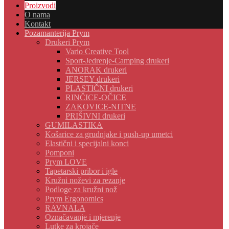
Proizvodi
O nama
Kontakt
Pozamanterija Prym
Drukeri Prym
Vario Creative Tool
Sport-Jedrenje-Camping drukeri
ANORAK drukeri
JERSEY drukeri
PLASTIČNI drukeri
RINČICE-OČICE
ZAKOVICE-NITNE
PRIŠIVNI drukeri
GUMILASTIKA
Košarice za grudnjake i push-up umetci
Elastični i specijalni konci
Pomponi
Prym LOVE
Tapetarski pribor i igle
Kružni noževi za rezanje
Podloge za kružni nož
Prym Ergonomics
RAVNALA
Označavanje i mjerenje
Lutke za krojače