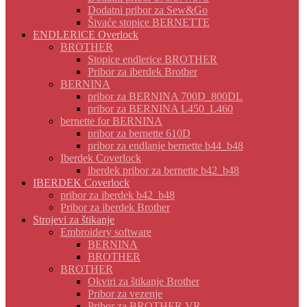
Dodatni pribor za Sew&Go
Šivaće stopice BERNETTE
ENDLERICE Overlock
BROTHER
Stopice endlerice BROTHER
Pribor za iberdek Brother
BERNINA
pribor za BERNINA 700D_800DL
pribor za BERNINA L450_L460
bernette for BERNINA
pribor za bernette 610D
pribor za endlanje bernette b44_b48
Iberdek Coverlock
iberdek pribor za bernette b42_b48
IBERDEK Coverlock
pribor za iberdek b42_b48
Pribor za iberdek Brother
Strojevi za štikanje
Embroidery software
BERNINA
BROTHER
BROTHER
Okviri za štikanje Brother
Pribor za vezenje
Pribor za BROTHER VR