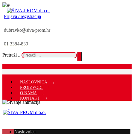
Prijava / registracija
dubravko@siva-prom.hr
01 3384-839
Pretraži ...
NASLOVNICA
PROIZVODI
O NAMA
KONTAKT
Naslovnica