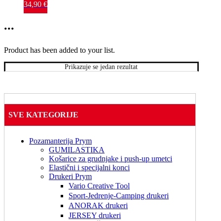
br.26 
34,90
€
Drop-
shaped 
...
embroidery 
foot za 
štikanje
Product has been added to your list.
Prikazuje se jedan rezultat
SVE KATEGORIJE
Pozamanterija Prym
GUMILASTIKA
Košarice za grudnjake i push-up umetci
Elastični i specijalni konci
Drukeri Prym
Vario Creative Tool
Sport-Jedrenje-Camping drukeri
ANORAK drukeri
JERSEY drukeri