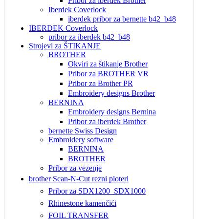
Pribor za iberdek Brother
Iberdek Coverlock
iberdek pribor za bernette b42_b48
IBERDEK Coverlock
pribor za iberdek b42_b48
Strojevi za ŠTIKANJE
BROTHER
Okviri za štikanje Brother
Pribor za BROTHER VR
Pribor za Brother PR
Embroidery designs Brother
BERNINA
Embroidery designs Bernina
Pribor za iberdek Brother
bernette Swiss Design
Embroidery software
BERNINA
BROTHER
Pribor za vezenje
brother Scan-N-Cut rezni ploteri
Pribor za SDX1200_SDX1000
Rhinestone kamenčići
FOIL TRANSFER