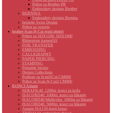
Pribor za Brother PR
Embroidery designs Brother
BERNINA
Embroidery designs Bernina
bernette Swiss Design
Pribor za vezenje
brother Scan-N-Cut rezni ploteri
Pribor za SDX1200_SDX1000
Rhinestone kamenčići
FOIL TRANSFER
EMBOSSING
CALLIGRAPHY
PAPER PIERCING
STAMPING
Printable Sticker
Design Collections
Podloge za ScanNCut CM900
Pribor za Scan-N-Cut2 CM900
KONCI Amann
SERAFIL40_1200m_konci za kožu
ISACORD40_1000m_konci za štikanje
ISACORD40 Multicolor_1000m za štikanje
ISACORD40_5000m_konci za štikanje
Amann ISA150 donji konac