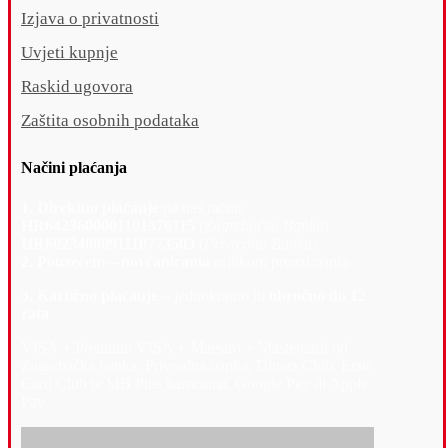
Izjava o privatnosti
Uvjeti kupnje
Raskid ugovora
Zaštita osobnih podataka
Načini plaćanja
1. Direktno plaćanje
na naš račun:
HR6423600001101376115
(
Zagrebačka Banka
)
HR6023400091110773503
(
Privredna Banka
)
2. Pouzećem – novčanicama
prilikom preuzimanja
3. Kartično plaćanje –
jednokratno ili
obročno do 12
rata
VISA + Premium VISA + Maestro + Mastercard od
Zagrebačka banka, Privredna banka, Diners Club, Erste
Card Club te MB Plus karticama, Google Pay ili Apple
Pay