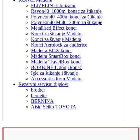
FLIZELIN stabilizator
Rayon40_1000m_konac za štikanje
Polyneon40_400m konci za štikanje
Polyneon40 Multi_200m za štikanje
Metallised Effect konci
Konci za štikanje Madeira
Konci za šivanje Madeira
Konci Aerolock za endlerice
Madeira BOX konci
Madeira SmartBox konci
Madeira TravelBox konci
BOBBINFIL donji konac
Igle za štikanje i šivanje
Accessories from Madeira
Rezervni servisni dijelovi
brother
bernette
BERNINA
Aisin Seiko TOYOTA