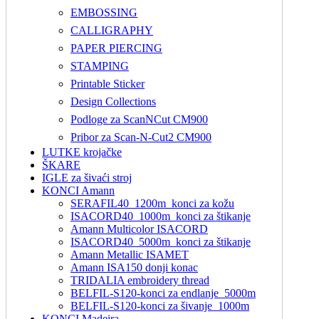
EMBOSSING
CALLIGRAPHY
PAPER PIERCING
STAMPING
Printable Sticker
Design Collections
Podloge za ScanNCut CM900
Pribor za Scan-N-Cut2 CM900
LUTKE krojačke
ŠKARE
IGLE za šivaći stroj
KONCI Amann
SERAFIL40_1200m_konci za kožu
ISACORD40_1000m_konci za štikanje
Amann Multicolor ISACORD
ISACORD40_5000m_konci za štikanje
Amann Metallic ISAMET
Amann ISA150 donji konac
TRIDALIA embroidery thread
BELFIL-S120-konci za endlanje_5000m
BELFIL-S120-konci za šivanje_1000m
KONCI Madeira