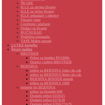
ŠKARE
IGLE za strojno šivanje
IGLE za ručno šivanje
IGLE pribadače i ziherice
Filcanje vune
Ljepljenje i glačanje
Dodaci za šivanje
RUČNI RAD
Praktična pomagala
TAPE Maker aparati
LUTKE krojačke
Šivaće mašine
BROTHER
Pribor za brother PQ1600s
Stopice i pribor BROTHER
BERNINA
pribor za BERNINA 5mm cik-cak
pribor za BERNINA 9mm cik-cak
BERNINA BINDER aparati
pribor za BERNINA 1008
bernette for BERNINA
pribor za bernette b08
Dodatni pribor b33/b35
Dodatni pribor b37/b38
Dodatni pribor b70/b77/b79