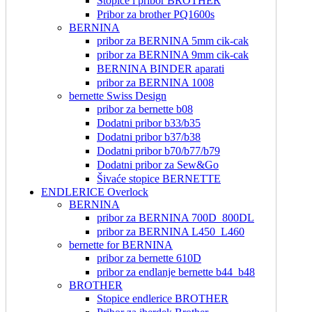
Stopice i pribor BROTHER
Pribor za brother PQ1600s
BERNINA
pribor za BERNINA 5mm cik-cak
pribor za BERNINA 9mm cik-cak
BERNINA BINDER aparati
pribor za BERNINA 1008
bernette Swiss Design
pribor za bernette b08
Dodatni pribor b33/b35
Dodatni pribor b37/b38
Dodatni pribor b70/b77/b79
Dodatni pribor za Sew&Go
Šivaće stopice BERNETTE
ENDLERICE Overlock
BERNINA
pribor za BERNINA 700D_800DL
pribor za BERNINA L450_L460
bernette for BERNINA
pribor za bernette 610D
pribor za endlanje bernette b44_b48
BROTHER
Stopice endlerice BROTHER