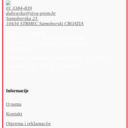
01 3384-839
dubravko@siva-prom.hr
Samoborska 23,
10434 STRMEC Samoborski CROATIA
RADNO VRIJEME:
PONEDJELJAK – PETAK :
9.30 – 17.30
SUBOTOM / NEDJELJOM i PRAZNICIMA :
NE RADIMO !
poslovnica 
ZATVORENA: petak 19
.06. do 23.06.26
ZATVORENO zbog GODIŠNJEG ODMORA
od 26.07.2026 - 11.08.2026
Informacije
O nama
Kontakt
Otprema i reklamacije