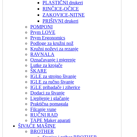
PLASTIČNI drukeri
RINČICE-OČICE
ZAKOVICE-NITNE
PRIŠIVNI drukeri
POMPONI
Prym LOVE
Prym Ergonomics
Podloge za kružni nož
Kružni noževi za rezanje
RAVNALA
Označavanje i mjerenje
Lutke za krojače
ŠKARE
IGLE za strojno šivanje
IGLE za ručno šivanje
IGLE pribadače i ziherice
Dodaci za šivanje
Ljepljenje i glačanje
Praktična pomagala
Filcanje vune
RUČNI RAD
TAPE Maker aparati
ŠIVAĆE MAŠINE
BROTHER