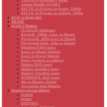
TRIDALIA embroidery thread
Amann Metallic ISAMET
BELFIL-S120-konci za šivanje_1000m
BELFIL-S120-konci za endlanje_5000m
IGLE za šivaći stroj
ŠKARE
KONCI Madeira
FLIZELIN stabilizator
Rayon40_1000m_konac za štikanje
Polyneon40_400m konci za štikanje
Polyneon40 Multi_200m za štikanje
Metallised Effect konci
Konci za štikanje Madeira
Konci za šivanje Madeira
Konci Aerolock za endlerice
Madeira BOX konci
Madeira SmartBox konci
Madeira TravelBox konci
BOBBINFIL donji konac
Igle za štikanje i šivanje
Accessories from Madeira
Rezervni servisni dijelovi
bernette
brother
BERNINA