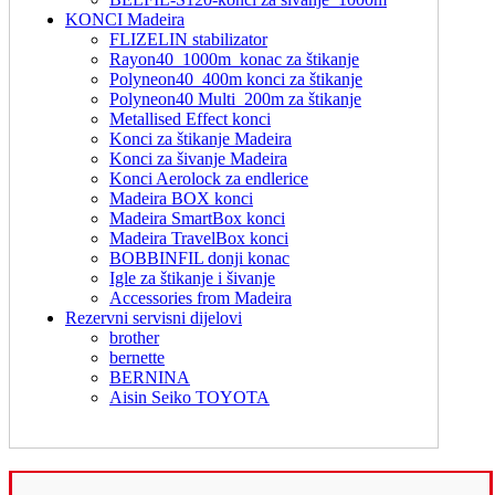
KONCI Madeira
FLIZELIN stabilizator
Rayon40_1000m_konac za štikanje
Polyneon40_400m konci za štikanje
Polyneon40 Multi_200m za štikanje
Metallised Effect konci
Konci za štikanje Madeira
Konci za šivanje Madeira
Konci Aerolock za endlerice
Madeira BOX konci
Madeira SmartBox konci
Madeira TravelBox konci
BOBBINFIL donji konac
Igle za štikanje i šivanje
Accessories from Madeira
Rezervni servisni dijelovi
brother
bernette
BERNINA
Aisin Seiko TOYOTA