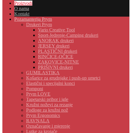
Proizvodi
O nama
Kontakt
Pozamanterija Prym
Drukeri Prym
Vario Creative Tool
Sport-Jedrenje-Camping drukeri
ANORAK drukeri
JERSEY drukeri
PLASTIČNI drukeri
RINČICE-OČICE
ZAKOVICE-NITNE
PRIŠIVNI drukeri
GUMILASTIKA
Košarice za grudnjake i push-up umetci
Elastični i specijalni konci
Pomponi
Prym LOVE
Tapetarski pribor i igle
Kružni noževi za rezanje
Podloge za kružni nož
Prym Ergonomics
RAVNALA
Označavanje i mjerenje
Lutke za krojače