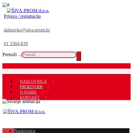
Prijava / registracija
dubravko@siva-prom.hr
01 3384-839
Pretraži ...
NASLOVNICA
PROIZVODI
O NAMA
KONTAKT
Naslovnica