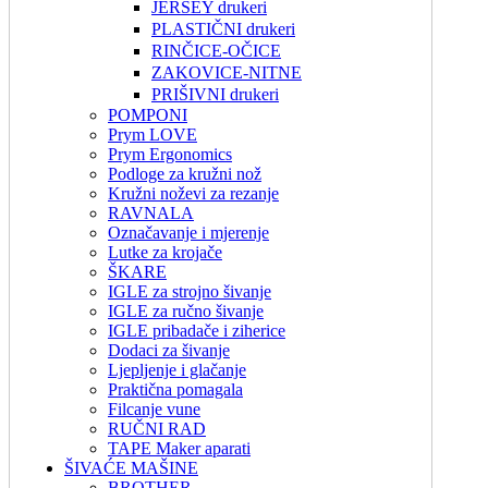
JERSEY drukeri
PLASTIČNI drukeri
RINČICE-OČICE
ZAKOVICE-NITNE
PRIŠIVNI drukeri
POMPONI
Prym LOVE
Prym Ergonomics
Podloge za kružni nož
Kružni noževi za rezanje
RAVNALA
Označavanje i mjerenje
Lutke za krojače
ŠKARE
IGLE za strojno šivanje
IGLE za ručno šivanje
IGLE pribadače i ziherice
Dodaci za šivanje
Ljepljenje i glačanje
Praktična pomagala
Filcanje vune
RUČNI RAD
TAPE Maker aparati
ŠIVAĆE MAŠINE
BROTHER