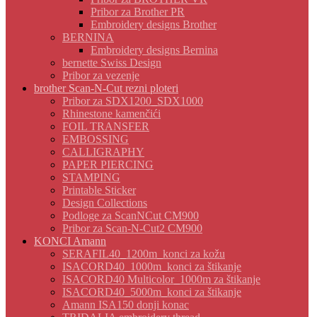
Pribor za Brother PR
Embroidery designs Brother
BERNINA
Embroidery designs Bernina
bernette Swiss Design
Pribor za vezenje
brother Scan-N-Cut rezni ploteri
Pribor za SDX1200_SDX1000
Rhinestone kamenčići
FOIL TRANSFER
EMBOSSING
CALLIGRAPHY
PAPER PIERCING
STAMPING
Printable Sticker
Design Collections
Podloge za ScanNCut CM900
Pribor za Scan-N-Cut2 CM900
KONCI Amann
SERAFIL40_1200m_konci za kožu
ISACORD40_1000m_konci za štikanje
ISACORD40 Multicolor_1000m za štikanje
ISACORD40_5000m_konci za štikanje
Amann ISA150 donji konac