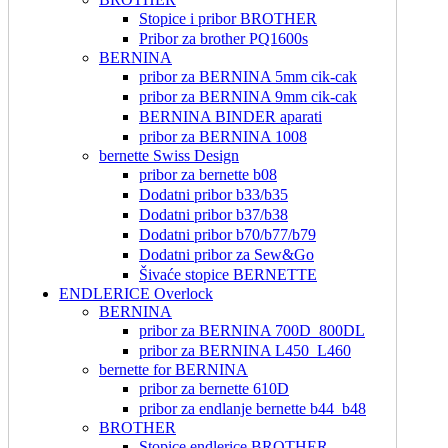
Stopice i pribor BROTHER
Pribor za brother PQ1600s
BERNINA
pribor za BERNINA 5mm cik-cak
pribor za BERNINA 9mm cik-cak
BERNINA BINDER aparati
pribor za BERNINA 1008
bernette Swiss Design
pribor za bernette b08
Dodatni pribor b33/b35
Dodatni pribor b37/b38
Dodatni pribor b70/b77/b79
Dodatni pribor za Sew&Go
Šivaće stopice BERNETTE
ENDLERICE Overlock
BERNINA
pribor za BERNINA 700D_800DL
pribor za BERNINA L450_L460
bernette for BERNINA
pribor za bernette 610D
pribor za endlanje bernette b44_b48
BROTHER
Stopice endlerice BROTHER