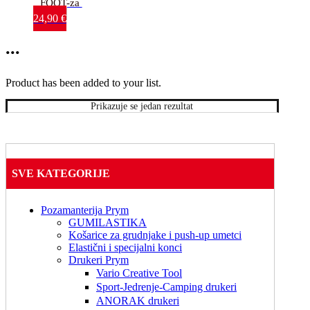
FOOT-za 
bernette 
24,90
€
sew&go 
5mm
...
Product has been added to your list.
Prikazuje se jedan rezultat
SVE KATEGORIJE
Pozamanterija Prym
GUMILASTIKA
Košarice za grudnjake i push-up umetci
Elastični i specijalni konci
Drukeri Prym
Vario Creative Tool
Sport-Jedrenje-Camping drukeri
ANORAK drukeri