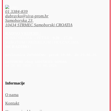
01 3384-839
dubravko@siva-prom.hr
Samoborska 23,
10434 STRMEC Samoborski CROATIA
RADNO VRIJEME:
PONEDJELJAK – PETAK :
9.30 – 17.30
SUBOTOM / NEDJELJOM i PRAZNICIMA :
NE RADIMO !
poslovnica 
ZATVORENA: petak 19
.06. do 23.06.26
ZATVORENO zbog GODIŠNJEG ODMORA
od 26.07.2026 - 11.08.2026
Informacije
O nama
Kontakt