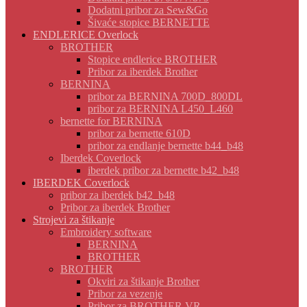
Dodatni pribor za Sew&Go
Šivaće stopice BERNETTE
ENDLERICE Overlock
BROTHER
Stopice endlerice BROTHER
Pribor za iberdek Brother
BERNINA
pribor za BERNINA 700D_800DL
pribor za BERNINA L450_L460
bernette for BERNINA
pribor za bernette 610D
pribor za endlanje bernette b44_b48
Iberdek Coverlock
iberdek pribor za bernette b42_b48
IBERDEK Coverlock
pribor za iberdek b42_b48
Pribor za iberdek Brother
Strojevi za štikanje
Embroidery software
BERNINA
BROTHER
BROTHER
Okviri za štikanje Brother
Pribor za vezenje
Pribor za BROTHER VR