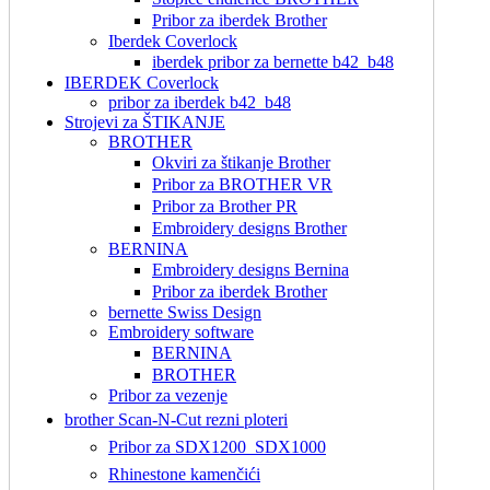
Pribor za iberdek Brother
Iberdek Coverlock
iberdek pribor za bernette b42_b48
IBERDEK Coverlock
pribor za iberdek b42_b48
Strojevi za ŠTIKANJE
BROTHER
Okviri za štikanje Brother
Pribor za BROTHER VR
Pribor za Brother PR
Embroidery designs Brother
BERNINA
Embroidery designs Bernina
Pribor za iberdek Brother
bernette Swiss Design
Embroidery software
BERNINA
BROTHER
Pribor za vezenje
brother Scan-N-Cut rezni ploteri
Pribor za SDX1200_SDX1000
Rhinestone kamenčići