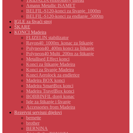
TRIDALIA embroidery thread
Amann Metallic ISAMET
BELFIL-S120-konci za šivanje_1000m
BELFIL-S120-konci za endlanje_5000m
IGLE za šivaći stroj
ŠKARE
KONCI Madeira
FLIZELIN stabilizator
Rayon40_1000m_konac za štikanje
Polyneon40_400m konci za štikanje
Polyneon40 Multi_200m za štikanje
Metallised Effect konci
Konci za štikanje Madeira
Konci za šivanje Madeira
Konci Aerolock za endlerice
Madeira BOX konci
Madeira SmartBox konci
Madeira TravelBox konci
BOBBINFIL donji konac
Igle za štikanje i šivanje
Accessories from Madeira
Rezervni servisni dijelovi
bernette
brother
BERNINA