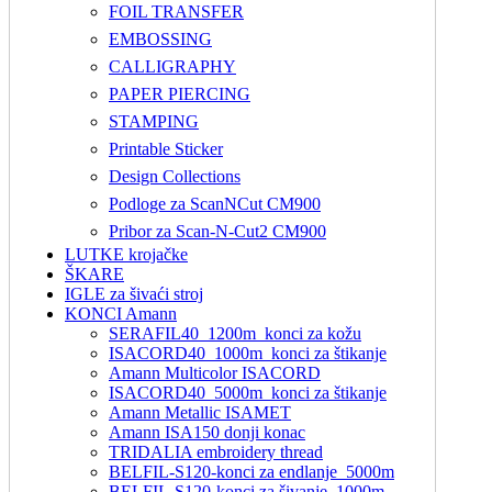
FOIL TRANSFER
EMBOSSING
CALLIGRAPHY
PAPER PIERCING
STAMPING
Printable Sticker
Design Collections
Podloge za ScanNCut CM900
Pribor za Scan-N-Cut2 CM900
LUTKE krojačke
ŠKARE
IGLE za šivaći stroj
KONCI Amann
SERAFIL40_1200m_konci za kožu
ISACORD40_1000m_konci za štikanje
Amann Multicolor ISACORD
ISACORD40_5000m_konci za štikanje
Amann Metallic ISAMET
Amann ISA150 donji konac
TRIDALIA embroidery thread
BELFIL-S120-konci za endlanje_5000m
BELFIL-S120-konci za šivanje_1000m