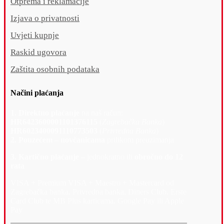
Otprema i reklamacije
Izjava o privatnosti
Uvjeti kupnje
Raskid ugovora
Zaštita osobnih podataka
Načini plaćanja
1. Direktno plaćanje
na naš račun:
HR6423600001101376115
(
Zagrebačka Banka
)
HR6023400091110773503
(
Privredna Banka
)
2. Pouzećem – novčanicama
prilikom preuzimanja
3. Kartično plaćanje –
jednokratno ili
obročno do 12
rata
VISA + Premium VISA + Maestro + Mastercard od
Zagrebačka banka, Privredna banka, Diners Club, Erste
Card Club te MB Plus karticama, Google Pay ili Apple
Pay