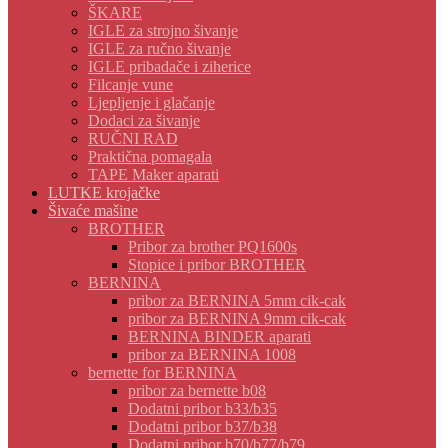
ŠKARE
IGLE za strojno šivanje
IGLE za ručno šivanje
IGLE pribadače i ziherice
Filcanje vune
Ljepljenje i glačanje
Dodaci za šivanje
RUČNI RAD
Praktična pomagala
TAPE Maker aparati
LUTKE krojačke
Šivaće mašine
BROTHER
Pribor za brother PQ1600s
Stopice i pribor BROTHER
BERNINA
pribor za BERNINA 5mm cik-cak
pribor za BERNINA 9mm cik-cak
BERNINA BINDER aparati
pribor za BERNINA 1008
bernette for BERNINA
pribor za bernette b08
Dodatni pribor b33/b35
Dodatni pribor b37/b38
Dodatni pribor b70/b77/b79