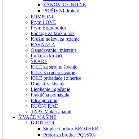
ZAKOVICE-NITNE
PRIŠIVNI drukeri
POMPONI
Prym LOVE
Prym Ergonomics
Podloge za kružni nož
Kružni noževi za rezanje
RAVNALA
Označavanje i mjerenje
Lutke za krojače
ŠKARE
IGLE za strojno šivanje
IGLE za ručno šivanje
IGLE pribadače i ziherice
Dodaci za šivanje
Ljepljenje i glačanje
Praktična pomagala
Filcanje vune
RUČNI RAD
TAPE Maker aparati
ŠIVAĆE MAŠINE
BROTHER
Stopice i pribor BROTHER
Pribor za brother PQ1600s