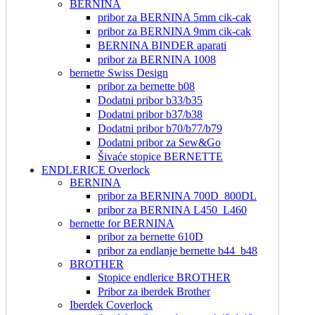
BERNINA
pribor za BERNINA 5mm cik-cak
pribor za BERNINA 9mm cik-cak
BERNINA BINDER aparati
pribor za BERNINA 1008
bernette Swiss Design
pribor za bernette b08
Dodatni pribor b33/b35
Dodatni pribor b37/b38
Dodatni pribor b70/b77/b79
Dodatni pribor za Sew&Go
Šivaće stopice BERNETTE
ENDLERICE Overlock
BERNINA
pribor za BERNINA 700D_800DL
pribor za BERNINA L450_L460
bernette for BERNINA
pribor za bernette 610D
pribor za endlanje bernette b44_b48
BROTHER
Stopice endlerice BROTHER
Pribor za iberdek Brother
Iberdek Coverlock