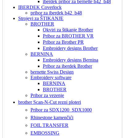
iberdek pribor za bernette b42_b48
IBERDEK Coverlock
pribor za iberdek b42_b48
Strojevi za ŠTIKANJE
BROTHER
Okviri za štikanje Brother
Pribor za BROTHER VR
Pribor za Brother PR
Embroidery designs Brother
BERNINA
Embroidery designs Bernina
Pribor za iberdek Brother
bernette Swiss Design
Embroidery software
BERNINA
BROTHER
Pribor za vezenje
brother Scan-N-Cut rezni ploteri
Pribor za SDX1200_SDX1000
Rhinestone kamenčići
FOIL TRANSFER
EMBOSSING