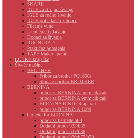
ŠKARE
IGLE za strojno šivanje
IGLE za ručno šivanje
IGLE pribadače i ziherice
Filcanje vune
Ljepljenje i glačanje
Dodaci za šivanje
RUČNI RAD
Praktična pomagala
TAPE Maker aparati
LUTKE krojačke
Šivaće mašine
BROTHER
Pribor za brother PQ1600s
Stopice i pribor BROTHER
BERNINA
pribor za BERNINA 5mm cik-cak
pribor za BERNINA 9mm cik-cak
BERNINA BINDER aparati
pribor za BERNINA 1008
bernette for BERNINA
pribor za bernette b08
Dodatni pribor b33/b35
Dodatni pribor b37/b38
Dodatni pribor b70/b77/b79