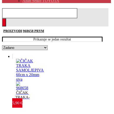
Aisin Seiko TOYOTA
PROIZVODI
968658 PRYM
Prikazuje se jedan rezultat
ČIČAK 
TRAKA-
SAMOLJEPIVA-
5,90
€
60cm x 
20mm – 