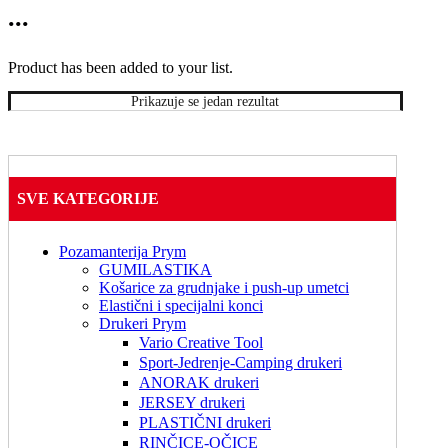
siva
...
Product has been added to your list.
Prikazuje se jedan rezultat
SVE KATEGORIJE
Pozamanterija Prym
GUMILASTIKA
Košarice za grudnjake i push-up umetci
Elastični i specijalni konci
Drukeri Prym
Vario Creative Tool
Sport-Jedrenje-Camping drukeri
ANORAK drukeri
JERSEY drukeri
PLASTIČNI drukeri
RINČICE-OČICE