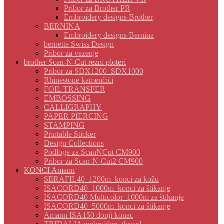
Pribor za Brother PR
Embroidery designs Brother
BERNINA
Embroidery designs Bernina
bernette Swiss Design
Pribor za vezenje
brother Scan-N-Cut rezni ploteri
Pribor za SDX1200_SDX1000
Rhinestone kamenčići
FOIL TRANSFER
EMBOSSING
CALLIGRAPHY
PAPER PIERCING
STAMPING
Printable Sticker
Design Collections
Podloge za ScanNCut CM900
Pribor za Scan-N-Cut2 CM900
KONCI Amann
SERAFIL40_1200m_konci za kožu
ISACORD40_1000m_konci za štikanje
ISACORD40 Multicolor_1000m za štikanje
ISACORD40_5000m_konci za štikanje
Amann ISA150 donji konac