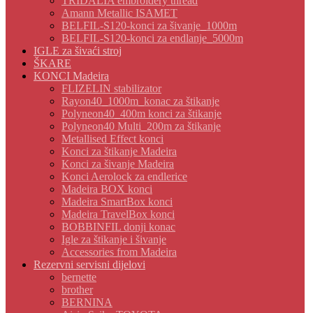
TRIDALIA embroidery thread
Amann Metallic ISAMET
BELFIL-S120-konci za šivanje_1000m
BELFIL-S120-konci za endlanje_5000m
IGLE za šivaći stroj
ŠKARE
KONCI Madeira
FLIZELIN stabilizator
Rayon40_1000m_konac za štikanje
Polyneon40_400m konci za štikanje
Polyneon40 Multi_200m za štikanje
Metallised Effect konci
Konci za štikanje Madeira
Konci za šivanje Madeira
Konci Aerolock za endlerice
Madeira BOX konci
Madeira SmartBox konci
Madeira TravelBox konci
BOBBINFIL donji konac
Igle za štikanje i šivanje
Accessories from Madeira
Rezervni servisni dijelovi
bernette
brother
BERNINA