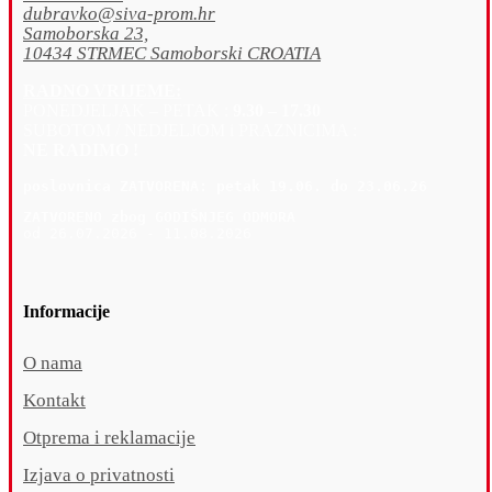
dubravko@siva-prom.hr
Samoborska 23,
10434 STRMEC Samoborski CROATIA
RADNO VRIJEME:
PONEDJELJAK – PETAK :
9.30 – 17.30
SUBOTOM / NEDJELJOM i PRAZNICIMA :
NE RADIMO !
poslovnica 
ZATVORENA: petak 19
.06. do 23.06.26
ZATVORENO zbog GODIŠNJEG ODMORA
od 26.07.2026 - 11.08.2026
Informacije
O nama
Kontakt
Otprema i reklamacije
Izjava o privatnosti