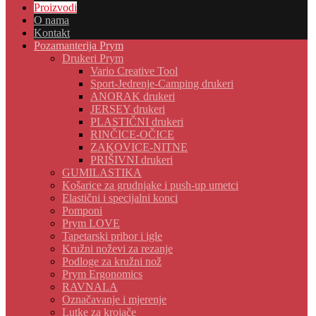
Proizvodi
O nama
Kontakt
Pozamanterija Prym
Drukeri Prym
Vario Creative Tool
Sport-Jedrenje-Camping drukeri
ANORAK drukeri
JERSEY drukeri
PLASTIČNI drukeri
RINČICE-OČICE
ZAKOVICE-NITNE
PRIŠIVNI drukeri
GUMILASTIKA
Košarice za grudnjake i push-up umetci
Elastični i specijalni konci
Pomponi
Prym LOVE
Tapetarski pribor i igle
Kružni noževi za rezanje
Podloge za kružni nož
Prym Ergonomics
RAVNALA
Označavanje i mjerenje
Lutke za krojače