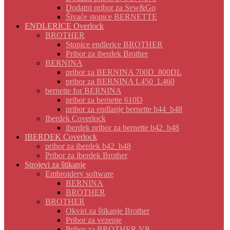
Dodatni pribor za Sew&Go
Šivaće stopice BERNETTE
ENDLERICE Overlock
BROTHER
Stopice endlerice BROTHER
Pribor za iberdek Brother
BERNINA
pribor za BERNINA 700D_800DL
pribor za BERNINA L450_L460
bernette for BERNINA
pribor za bernette 610D
pribor za endlanje bernette b44_b48
Iberdek Coverlock
iberdek pribor za bernette b42_b48
IBERDEK Coverlock
pribor za iberdek b42_b48
Pribor za iberdek Brother
Strojevi za štikanje
Embroidery software
BERNINA
BROTHER
BROTHER
Okviri za štikanje Brother
Pribor za vezenje
Pribor za BROTHER VR