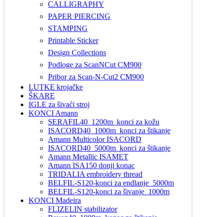
CALLIGRAPHY
PAPER PIERCING
STAMPING
Printable Sticker
Design Collections
Podloge za ScanNCut CM900
Pribor za Scan-N-Cut2 CM900
LUTKE krojačke
ŠKARE
IGLE za šivaći stroj
KONCI Amann
SERAFIL40_1200m_konci za kožu
ISACORD40_1000m_konci za štikanje
Amann Multicolor ISACORD
ISACORD40_5000m_konci za štikanje
Amann Metallic ISAMET
Amann ISA150 donji konac
TRIDALIA embroidery thread
BELFIL-S120-konci za endlanje_5000m
BELFIL-S120-konci za šivanje_1000m
KONCI Madeira
FLIZELIN stabilizator