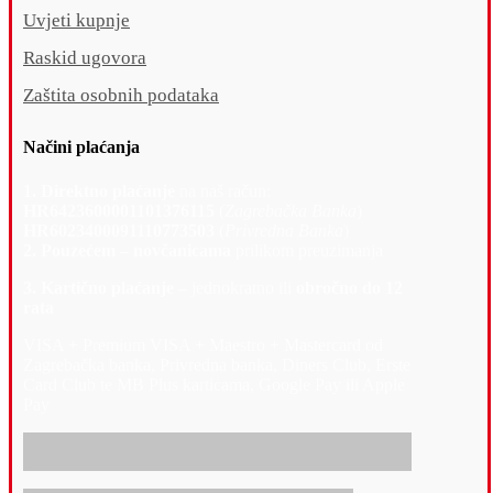
Uvjeti kupnje
Raskid ugovora
Zaštita osobnih podataka
Načini plaćanja
1. Direktno plaćanje
na naš račun:
HR6423600001101376115
(
Zagrebačka Banka
)
HR6023400091110773503
(
Privredna Banka
)
2. Pouzećem – novčanicama
prilikom preuzimanja
3. Kartično plaćanje –
jednokratno ili
obročno do 12
rata
VISA + Premium VISA + Maestro + Mastercard od
Zagrebačka banka, Privredna banka, Diners Club, Erste
Card Club te MB Plus karticama, Google Pay ili Apple
Pay