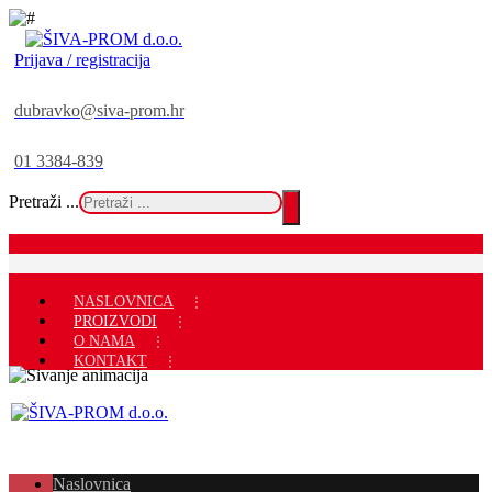
Prijava / registracija
dubravko@siva-prom.hr
01 3384-839
Pretraži ...
NASLOVNICA
PROIZVODI
O NAMA
KONTAKT
Naslovnica