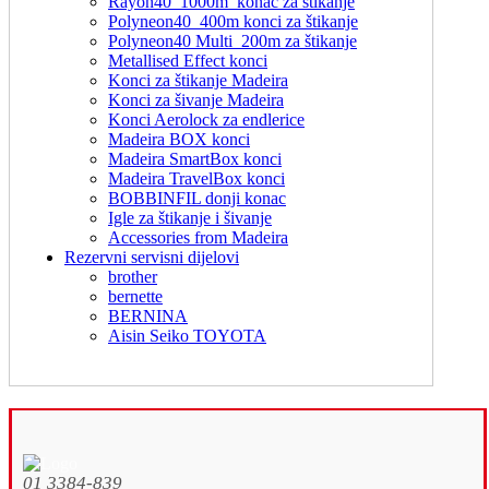
Rayon40_1000m_konac za štikanje
Polyneon40_400m konci za štikanje
Polyneon40 Multi_200m za štikanje
Metallised Effect konci
Konci za štikanje Madeira
Konci za šivanje Madeira
Konci Aerolock za endlerice
Madeira BOX konci
Madeira SmartBox konci
Madeira TravelBox konci
BOBBINFIL donji konac
Igle za štikanje i šivanje
Accessories from Madeira
Rezervni servisni dijelovi
brother
bernette
BERNINA
Aisin Seiko TOYOTA
01 3384-839