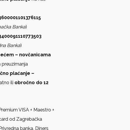
600001101376115
bačka Banka
)
3400091110773503
dna Banka
)
zećem – novčanicama
m preuzimanja
ično plaćanje –
atno ili
obročno do 12
Premium VISA + Maestro +
card od Zagrebačka
Privredna banka, Diners