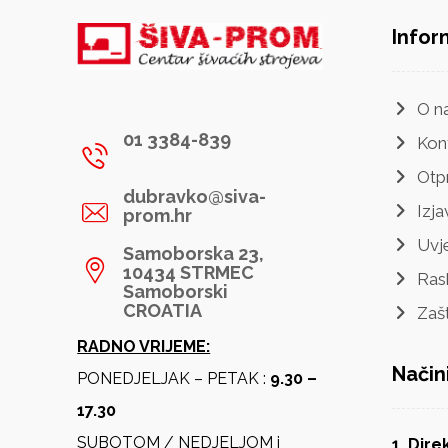
Infor
O n
01 3384-839
Kon
Otp
dubravko@siva-
Izja
prom.hr
Uvje
Samoborska 23,
10434 STRMEC
Ras
Samoborski
CROATIA
Zaš
RADNO VRIJEME:
Način
PONEDJELJAK – PETAK :
9.30 –
17.30
SUBOTOM / NEDJELJOM i
1. Dir