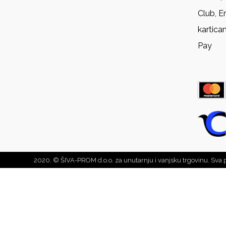
Club, E
kartica
Pay
2020. © ŠIVA-PROM d.o.o. za unutarnju i vanjsku trgovinu. Sva 