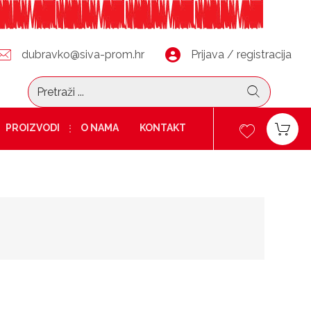
dubravko@siva-prom.hr
Prijava / registracija
PROIZVODI
O NAMA
KONTAKT