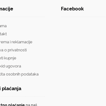
macije
Facebook
ama
takt
rema i reklamacije
va o privatnosti
ti kupnje
kid ugovora
tita osobnih podataka
i plaćanja
ektno plaćanje
na naš