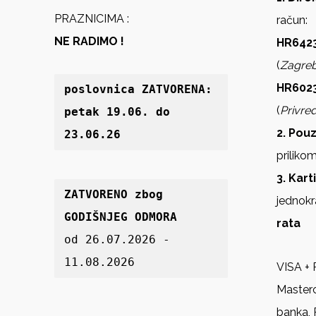
PRAZNICIMA :
račun:
NE RADIMO !
HR6423
(
Zagre
HR602
poslovnica 
ZATVORENA: 
(
Privre
petak 19
.06. do 
2. Pou
23.06.26
priliko
3. Kart
ZATVORENO zbog 
jednokr
GODIŠNJEG ODMORA
rata
od 26.07.2026 - 
11.08.2026
VISA + 
Master
banka, 