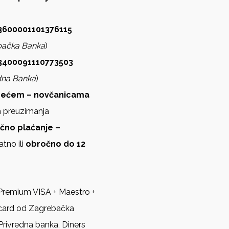
600001101376115
bačka Banka
)
3400091110773503
dna Banka
)
zećem – novčanicama
m preuzimanja
ično plaćanje –
atno ili
obročno do 12
Premium VISA + Maestro +
card od Zagrebačka
Privredna banka, Diners