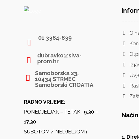
Infor
O n
01 3384-839
Kon
Otp
dubravko@siva-
prom.hr
Izja
Samoborska 23,
Uvje
10434 STRMEC
Samoborski CROATIA
Ras
Zaš
RADNO VRIJEME:
PONEDJELJAK – PETAK :
9.30 –
Način
17.30
SUBOTOM / NEDJELJOM i
1. Dir