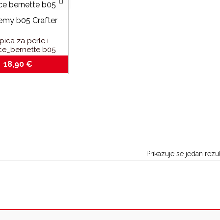
pica za perle i
ice_bernette b05
my_b05 Crafter
18,90
€
Prikazuje se jedan rezul