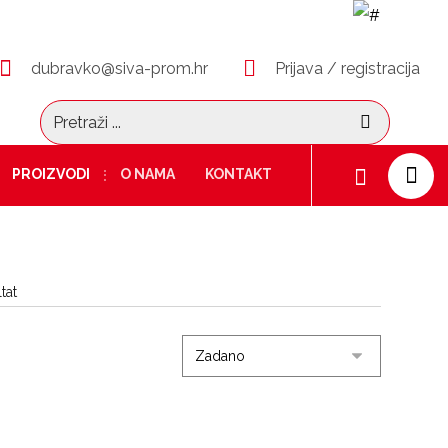
dubravko@siva-prom.hr
Prijava / registracija
PROIZVODI
O NAMA
KONTAKT
tat