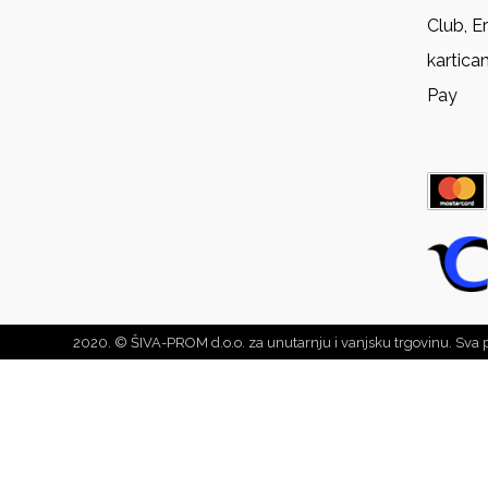
Club, E
kartica
Pay
2020. © ŠIVA-PROM d.o.o. za unutarnju i vanjsku trgovinu. Sva 