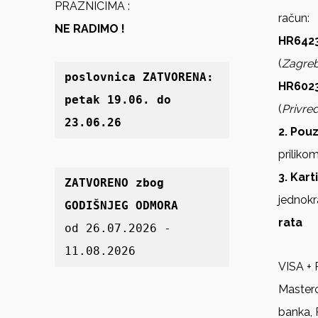
PRAZNICIMA :
račun:
NE RADIMO !
HR6423
(
Zagre
poslovnica 
ZATVORENA: 
HR602
petak 19
.06. do 
(
Privre
23.06.26
2. Pou
priliko
3. Kart
ZATVORENO zbog 
jednokr
GODIŠNJEG ODMORA
rata
od 26.07.2026 - 
11.08.2026
VISA + 
Master
banka, 