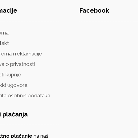
macije
Facebook
ama
takt
rema i reklamacije
va o privatnosti
ti kupnje
kid ugovora
tita osobnih podataka
i plaćanja
ektno plaćanje
na naš