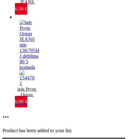
JEANS 
igle 
6,50
€
130/705H-
J debljina 
90-110_5 
komada
igle Prym 
Organ 
JEANS 
6,90
€
igle 
130/705H-
...
J debljina 
90_5 
komada
Product has been added to your list.