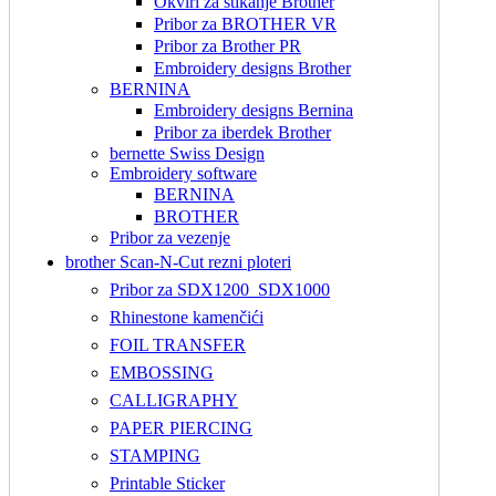
Okviri za štikanje Brother
Pribor za BROTHER VR
Pribor za Brother PR
Embroidery designs Brother
BERNINA
Embroidery designs Bernina
Pribor za iberdek Brother
bernette Swiss Design
Embroidery software
BERNINA
BROTHER
Pribor za vezenje
brother Scan-N-Cut rezni ploteri
Pribor za SDX1200_SDX1000
Rhinestone kamenčići
FOIL TRANSFER
EMBOSSING
CALLIGRAPHY
PAPER PIERCING
STAMPING
Printable Sticker