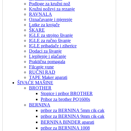
Podloge za kružni nož
Kružni noževi za rezanje
RAVNALA
Označavanje i mjerenje
Lutke za krojače
ŠKARE
IGLE za strojno šivanje
IGLE za ručno šivanje
IGLE pribadače i ziherice
Dodaci za šivanje
Ljepljenje i glačanje
Praktična pomagala
Filcanje vune
RUČNI RAD
TAPE Maker aparati
ŠIVAĆE MAŠINE
BROTHER
Stopice i pribor BROTHER
Pribor za brother PQ1600s
BERNINA
pribor za BERNINA 5mm cik-cak
pribor za BERNINA 9mm cik-cak
BERNINA BINDER aparati
pribor za BERNINA 1008