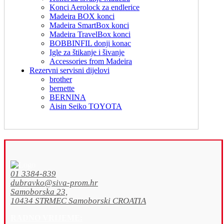
Konci Aerolock za endlerice
Madeira BOX konci
Madeira SmartBox konci
Madeira TravelBox konci
BOBBINFIL donji konac
Igle za štikanje i šivanje
Accessories from Madeira
Rezervni servisni dijelovi
brother
bernette
BERNINA
Aisin Seiko TOYOTA
01 3384-839
dubravko@siva-prom.hr
Samoborska 23,
10434 STRMEC Samoborski CROATIA
RADNO VRIJEME: