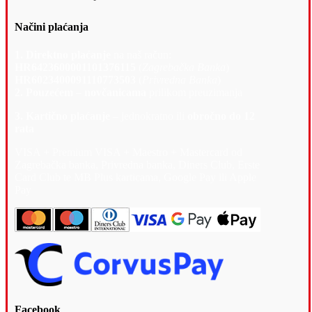
Načini plaćanja
1. Direktno plaćanje
na naš račun:
HR6423600001101376115
(
Zagrebačka Banka
)
HR6023400091110773503
(
Privredna Banka
)
2. Pouzećem – novčanicama
prilikom preuzimanja
3. Kartično plaćanje –
jednokratno ili
obročno do 12
rata
VISA + Premium VISA + Maestro + Mastercard od
Zagrebačka banka, Privredna banka, Diners Club, Erste
Card Club te MB Plus karticama, Google Pay ili Apple
Pay
Facebook