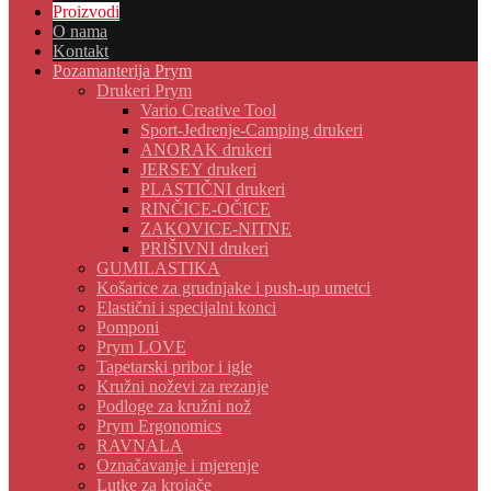
Proizvodi
O nama
Kontakt
Pozamanterija Prym
Drukeri Prym
Vario Creative Tool
Sport-Jedrenje-Camping drukeri
ANORAK drukeri
JERSEY drukeri
PLASTIČNI drukeri
RINČICE-OČICE
ZAKOVICE-NITNE
PRIŠIVNI drukeri
GUMILASTIKA
Košarice za grudnjake i push-up umetci
Elastični i specijalni konci
Pomponi
Prym LOVE
Tapetarski pribor i igle
Kružni noževi za rezanje
Podloge za kružni nož
Prym Ergonomics
RAVNALA
Označavanje i mjerenje
Lutke za krojače