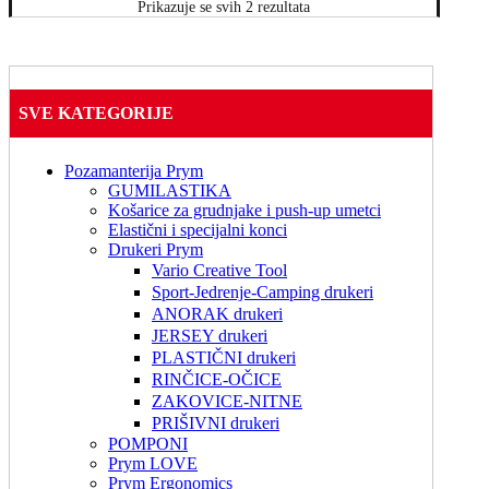
Prikazuje se svih 2 rezultata
SVE KATEGORIJE
Pozamanterija Prym
GUMILASTIKA
Košarice za grudnjake i push-up umetci
Elastični i specijalni konci
Drukeri Prym
Vario Creative Tool
Sport-Jedrenje-Camping drukeri
ANORAK drukeri
JERSEY drukeri
PLASTIČNI drukeri
RINČICE-OČICE
ZAKOVICE-NITNE
PRIŠIVNI drukeri
POMPONI
Prym LOVE
Prym Ergonomics