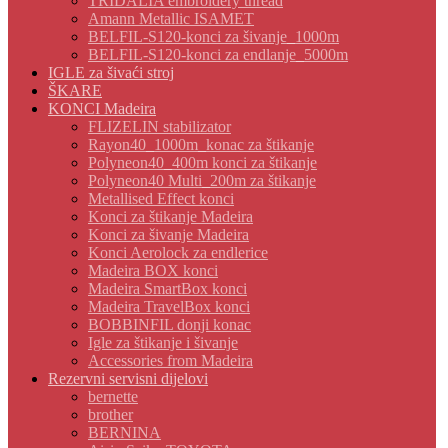
TRIDALIA embroidery thread
Amann Metallic ISAMET
BELFIL-S120-konci za šivanje_1000m
BELFIL-S120-konci za endlanje_5000m
IGLE za šivaći stroj
ŠKARE
KONCI Madeira
FLIZELIN stabilizator
Rayon40_1000m_konac za štikanje
Polyneon40_400m konci za štikanje
Polyneon40 Multi_200m za štikanje
Metallised Effect konci
Konci za štikanje Madeira
Konci za šivanje Madeira
Konci Aerolock za endlerice
Madeira BOX konci
Madeira SmartBox konci
Madeira TravelBox konci
BOBBINFIL donji konac
Igle za štikanje i šivanje
Accessories from Madeira
Rezervni servisni dijelovi
bernette
brother
BERNINA