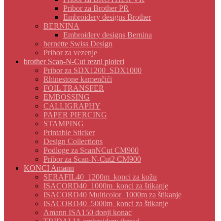
Pribor za Brother PR
Embroidery designs Brother
BERNINA
Embroidery designs Bernina
bernette Swiss Design
Pribor za vezenje
brother Scan-N-Cut rezni ploteri
Pribor za SDX1200_SDX1000
Rhinestone kamenčići
FOIL TRANSFER
EMBOSSING
CALLIGRAPHY
PAPER PIERCING
STAMPING
Printable Sticker
Design Collections
Podloge za ScanNCut CM900
Pribor za Scan-N-Cut2 CM900
KONCI Amann
SERAFIL40_1200m_konci za kožu
ISACORD40_1000m_konci za štikanje
ISACORD40 Multicolor_1000m za štikanje
ISACORD40_5000m_konci za štikanje
Amann ISA150 donji konac