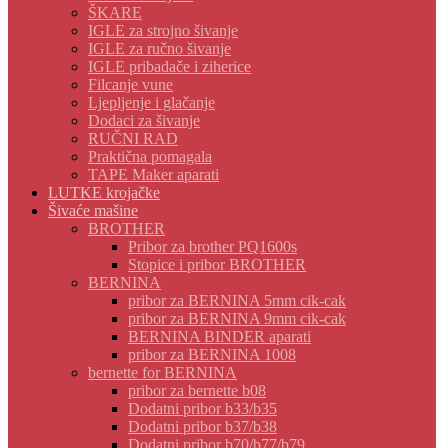
ŠKARE
IGLE za strojno šivanje
IGLE za ručno šivanje
IGLE pribadače i ziherice
Filcanje vune
Ljepljenje i glačanje
Dodaci za šivanje
RUČNI RAD
Praktična pomagala
TAPE Maker aparati
LUTKE krojačke
Šivaće mašine
BROTHER
Pribor za brother PQ1600s
Stopice i pribor BROTHER
BERNINA
pribor za BERNINA 5mm cik-cak
pribor za BERNINA 9mm cik-cak
BERNINA BINDER aparati
pribor za BERNINA 1008
bernette for BERNINA
pribor za bernette b08
Dodatni pribor b33/b35
Dodatni pribor b37/b38
Dodatni pribor b70/b77/b79