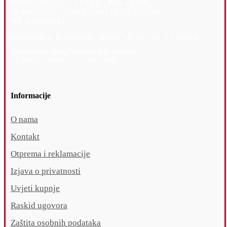
PONEDJELJAK – PETAK :
9.30 – 17.30
SUBOTOM / NEDJELJOM i PRAZNICIMA :
NE RADIMO !
poslovnica 
ZATVORENA: petak 19
.06. do 23.06.26
ZATVORENO zbog GODIŠNJEG ODMORA
od 26.07.2026 - 11.08.2026
Informacije
O nama
Kontakt
Otprema i reklamacije
Izjava o privatnosti
Uvjeti kupnje
Raskid ugovora
Zaštita osobnih podataka