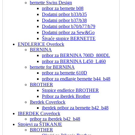
bernette Swiss Design
pribor za bernette b08
Dodatni pribor b33/b35
Dodatni pribor b37/b38
Dodatni pribor b70/b77/b79
Dodatni pribor za Sew&Go
Šivaće stopice BERNETTE
ENDLERICE Overlock
BERNINA
pribor za BERNINA 700D_800DL
pribor za BERNINA L450_L460
bernette for BERNINA
pribor za bernette 610D
pribor za endlanje bernette b44_b48
BROTHER
Stopice endlerice BROTHER
Pribor za iberdek Brother
Iberdek Coverlock
iberdek pribor za bernette b42_b48
IBERDEK Coverlock
pribor za iberdek b42_b48
Strojevi za ŠTIKANJE
BROTHER