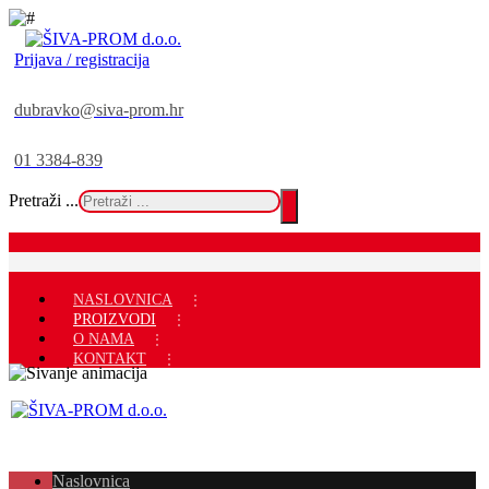
Prijava / registracija
dubravko@siva-prom.hr
01 3384-839
Pretraži ...
NASLOVNICA
PROIZVODI
O NAMA
KONTAKT
Naslovnica