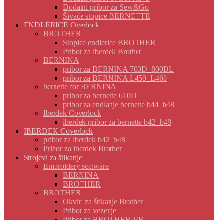
Dodatni pribor za Sew&Go
Šivaće stopice BERNETTE
ENDLERICE Overlock
BROTHER
Stopice endlerice BROTHER
Pribor za iberdek Brother
BERNINA
pribor za BERNINA 700D_800DL
pribor za BERNINA L450_L460
bernette for BERNINA
pribor za bernette 610D
pribor za endlanje bernette b44_b48
Iberdek Coverlock
iberdek pribor za bernette b42_b48
IBERDEK Coverlock
pribor za iberdek b42_b48
Pribor za iberdek Brother
Strojevi za štikanje
Embroidery software
BERNINA
BROTHER
BROTHER
Okviri za štikanje Brother
Pribor za vezenje
Pribor za BROTHER VR