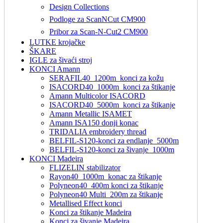
Design Collections
Podloge za ScanNCut CM900
Pribor za Scan-N-Cut2 CM900
LUTKE krojačke
ŠKARE
IGLE za šivaći stroj
KONCI Amann
SERAFIL40_1200m_konci za kožu
ISACORD40_1000m_konci za štikanje
Amann Multicolor ISACORD
ISACORD40_5000m_konci za štikanje
Amann Metallic ISAMET
Amann ISA150 donji konac
TRIDALIA embroidery thread
BELFIL-S120-konci za endlanje_5000m
BELFIL-S120-konci za šivanje_1000m
KONCI Madeira
FLIZELIN stabilizator
Rayon40_1000m_konac za štikanje
Polyneon40_400m konci za štikanje
Polyneon40 Multi_200m za štikanje
Metallised Effect konci
Konci za štikanje Madeira
Konci za šivanje Madeira