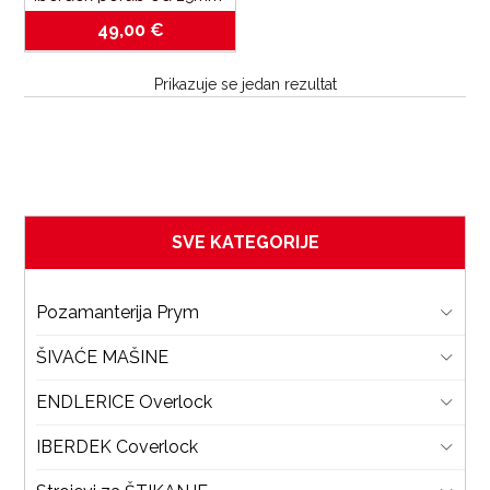
za bernette 
49,00
€
b42_b48_b62_b68_L890
Prikazuje se jedan rezultat
SVE KATEGORIJE
Pozamanterija Prym
ŠIVAĆE MAŠINE
ENDLERICE Overlock
IBERDEK Coverlock