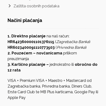
Zaštita osobnih podataka
Načini plaćanja
1. Direktno plaćanje
na naš račun:
HR6423600001101376115
(
Zagrebačka Banka
)
HR6023400091110773503
(
Privredna Banka
)
2. Pouzećem – novčanicama
prilikom
preuzimanja
3. Kartično plaćanje –
jednokratno ili
obročno do
12 rata
VISA + Premium VISA + Maestro + Mastercard od
Zagrebačka banka, Privredna banka, Diners Club,
Erste Card Club te MB Plus karticama, Google Pay ili
Apple Pay