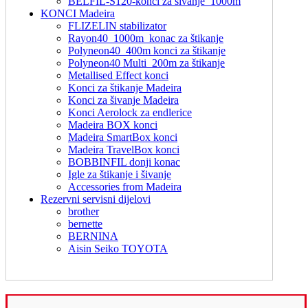
BELFIL-S120-konci za šivanje_1000m
KONCI Madeira
FLIZELIN stabilizator
Rayon40_1000m_konac za štikanje
Polyneon40_400m konci za štikanje
Polyneon40 Multi_200m za štikanje
Metallised Effect konci
Konci za štikanje Madeira
Konci za šivanje Madeira
Konci Aerolock za endlerice
Madeira BOX konci
Madeira SmartBox konci
Madeira TravelBox konci
BOBBINFIL donji konac
Igle za štikanje i šivanje
Accessories from Madeira
Rezervni servisni dijelovi
brother
bernette
BERNINA
Aisin Seiko TOYOTA