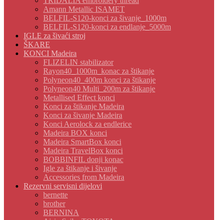
TRIDALIA embroidery thread
Amann Metallic ISAMET
BELFIL-S120-konci za šivanje_1000m
BELFIL-S120-konci za endlanje_5000m
IGLE za šivaći stroj
ŠKARE
KONCI Madeira
FLIZELIN stabilizator
Rayon40_1000m_konac za štikanje
Polyneon40_400m konci za štikanje
Polyneon40 Multi_200m za štikanje
Metallised Effect konci
Konci za štikanje Madeira
Konci za šivanje Madeira
Konci Aerolock za endlerice
Madeira BOX konci
Madeira SmartBox konci
Madeira TravelBox konci
BOBBINFIL donji konac
Igle za štikanje i šivanje
Accessories from Madeira
Rezervni servisni dijelovi
bernette
brother
BERNINA