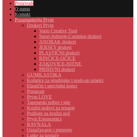
Proizvodi
O nama
Kontakt
Pozamanterija Prym
Drukeri Prym
Vario Creative Tool
Sport-Jedrenje-Camping drukeri
ANORAK drukeri
JERSEY drukeri
PLASTIČNI drukeri
RINČICE-OČICE
ZAKOVICE-NITNE
PRIŠIVNI drukeri
GUMILASTIKA
Košarice za grudnjake i push-up umetci
Elastični i specijalni konci
Pomponi
Prym LOVE
Tapetarski pribor i igle
Kružni noževi za rezanje
Podloge za kružni nož
Prym Ergonomics
RAVNALA
Označavanje i mjerenje
Lutke za krojače