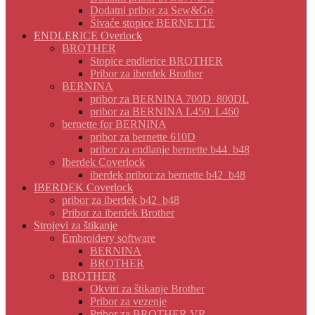
Dodatni pribor za Sew&Go
Šivaće stopice BERNETTE
ENDLERICE Overlock
BROTHER
Stopice endlerice BROTHER
Pribor za iberdek Brother
BERNINA
pribor za BERNINA 700D_800DL
pribor za BERNINA L450_L460
bernette for BERNINA
pribor za bernette 610D
pribor za endlanje bernette b44_b48
Iberdek Coverlock
iberdek pribor za bernette b42_b48
IBERDEK Coverlock
pribor za iberdek b42_b48
Pribor za iberdek Brother
Strojevi za štikanje
Embroidery software
BERNINA
BROTHER
BROTHER
Okviri za štikanje Brother
Pribor za vezenje
Pribor za BROTHER VR