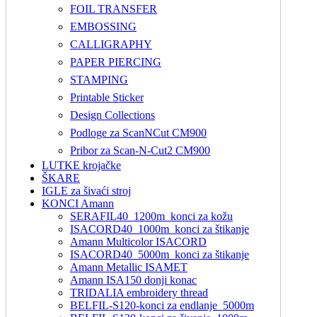
FOIL TRANSFER
EMBOSSING
CALLIGRAPHY
PAPER PIERCING
STAMPING
Printable Sticker
Design Collections
Podloge za ScanNCut CM900
Pribor za Scan-N-Cut2 CM900
LUTKE krojačke
ŠKARE
IGLE za šivaći stroj
KONCI Amann
SERAFIL40_1200m_konci za kožu
ISACORD40_1000m_konci za štikanje
Amann Multicolor ISACORD
ISACORD40_5000m_konci za štikanje
Amann Metallic ISAMET
Amann ISA150 donji konac
TRIDALIA embroidery thread
BELFIL-S120-konci za endlanje_5000m