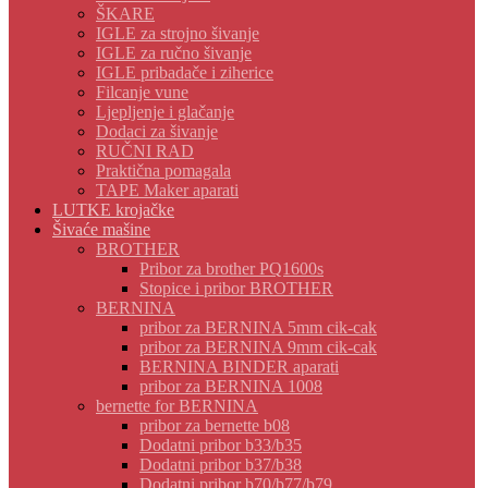
ŠKARE
IGLE za strojno šivanje
IGLE za ručno šivanje
IGLE pribadače i ziherice
Filcanje vune
Ljepljenje i glačanje
Dodaci za šivanje
RUČNI RAD
Praktična pomagala
TAPE Maker aparati
LUTKE krojačke
Šivaće mašine
BROTHER
Pribor za brother PQ1600s
Stopice i pribor BROTHER
BERNINA
pribor za BERNINA 5mm cik-cak
pribor za BERNINA 9mm cik-cak
BERNINA BINDER aparati
pribor za BERNINA 1008
bernette for BERNINA
pribor za bernette b08
Dodatni pribor b33/b35
Dodatni pribor b37/b38
Dodatni pribor b70/b77/b79