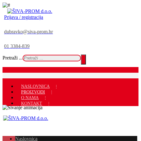
Prijava / registracija
dubravko@siva-prom.hr
01 3384-839
Pretraži ...
NASLOVNICA
PROIZVODI
O NAMA
KONTAKT
Naslovnica