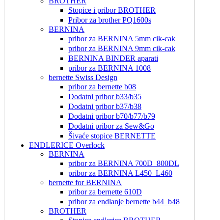
BROTHER
Stopice i pribor BROTHER
Pribor za brother PQ1600s
BERNINA
pribor za BERNINA 5mm cik-cak
pribor za BERNINA 9mm cik-cak
BERNINA BINDER aparati
pribor za BERNINA 1008
bernette Swiss Design
pribor za bernette b08
Dodatni pribor b33/b35
Dodatni pribor b37/b38
Dodatni pribor b70/b77/b79
Dodatni pribor za Sew&Go
Šivaće stopice BERNETTE
ENDLERICE Overlock
BERNINA
pribor za BERNINA 700D_800DL
pribor za BERNINA L450_L460
bernette for BERNINA
pribor za bernette 610D
pribor za endlanje bernette b44_b48
BROTHER