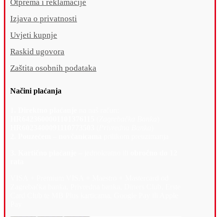
Otprema i reklamacije
Izjava o privatnosti
Uvjeti kupnje
Raskid ugovora
Zaštita osobnih podataka
Načini plaćanja
1. Direktno plaćanje
na naš račun:
HR6423600001101376115
(
Zagrebačka Banka
)
HR6023400091110773503
(
Privredna Banka
)
2. Pouzećem – novčanicama
prilikom preuzimanja
3. Kartično plaćanje –
jednokratno ili
obročno do 12
rata
VISA + Premium VISA + Maestro + Mastercard od
Zagrebačka banka, Privredna banka, Diners Club, Erste
Card Club te MB Plus karticama, Google Pay ili Apple
Pay