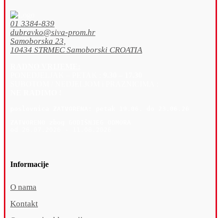
01 3384-839
dubravko@siva-prom.hr
Samoborska 23,
10434 STRMEC Samoborski CROATIA
RADNO VRIJEME:
PONEDJELJAK – PETAK :
9.30 – 17.30
SUBOTOM / NEDJELJOM i PRAZNICIMA :
NE RADIMO !
poslovnica 
ZATVORENA: petak 19
.06. do 23.06.26
ZATVORENO zbog GODIŠNJEG ODMORA
od 26.07.2026 - 11.08.2026
Informacije
O nama
Kontakt