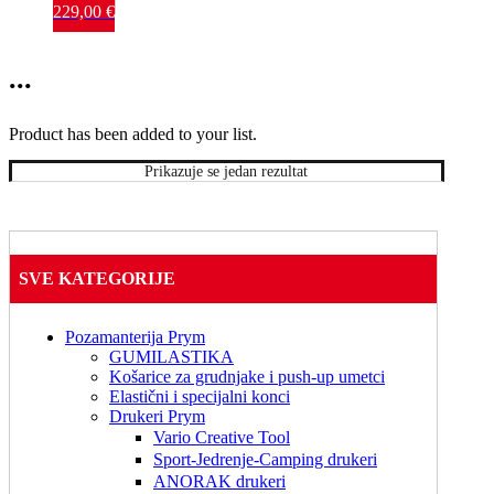
26x16cm 
229,00
€
štik okvir 
za 
BERNINA 
...
5_7_8 
seriju
Product has been added to your list.
Prikazuje se jedan rezultat
SVE KATEGORIJE
Pozamanterija Prym
GUMILASTIKA
Košarice za grudnjake i push-up umetci
Elastični i specijalni konci
Drukeri Prym
Vario Creative Tool
Sport-Jedrenje-Camping drukeri
ANORAK drukeri