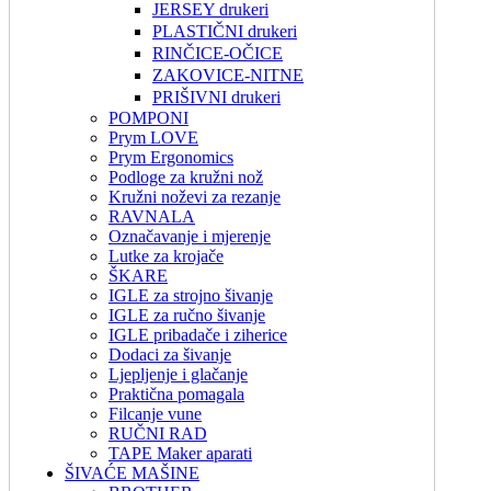
JERSEY drukeri
PLASTIČNI drukeri
RINČICE-OČICE
ZAKOVICE-NITNE
PRIŠIVNI drukeri
POMPONI
Prym LOVE
Prym Ergonomics
Podloge za kružni nož
Kružni noževi za rezanje
RAVNALA
Označavanje i mjerenje
Lutke za krojače
ŠKARE
IGLE za strojno šivanje
IGLE za ručno šivanje
IGLE pribadače i ziherice
Dodaci za šivanje
Ljepljenje i glačanje
Praktična pomagala
Filcanje vune
RUČNI RAD
TAPE Maker aparati
ŠIVAĆE MAŠINE