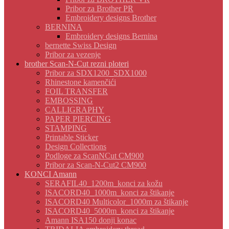
Pribor za Brother PR
Embroidery designs Brother
BERNINA
Embroidery designs Bernina
bernette Swiss Design
Pribor za vezenje
brother Scan-N-Cut rezni ploteri
Pribor za SDX1200_SDX1000
Rhinestone kamenčići
FOIL TRANSFER
EMBOSSING
CALLIGRAPHY
PAPER PIERCING
STAMPING
Printable Sticker
Design Collections
Podloge za ScanNCut CM900
Pribor za Scan-N-Cut2 CM900
KONCI Amann
SERAFIL40_1200m_konci za kožu
ISACORD40_1000m_konci za štikanje
ISACORD40 Multicolor_1000m za štikanje
ISACORD40_5000m_konci za štikanje
Amann ISA150 donji konac