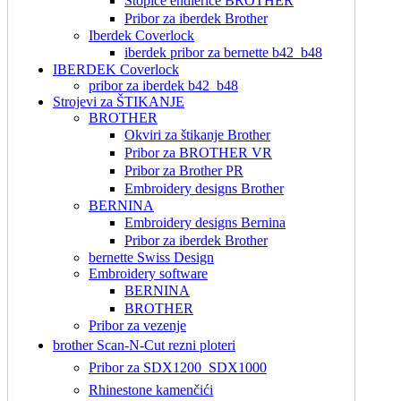
Stopice endlerice BROTHER
Pribor za iberdek Brother
Iberdek Coverlock
iberdek pribor za bernette b42_b48
IBERDEK Coverlock
pribor za iberdek b42_b48
Strojevi za ŠTIKANJE
BROTHER
Okviri za štikanje Brother
Pribor za BROTHER VR
Pribor za Brother PR
Embroidery designs Brother
BERNINA
Embroidery designs Bernina
Pribor za iberdek Brother
bernette Swiss Design
Embroidery software
BERNINA
BROTHER
Pribor za vezenje
brother Scan-N-Cut rezni ploteri
Pribor za SDX1200_SDX1000
Rhinestone kamenčići