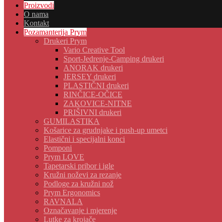
Proizvodi
O nama
Kontakt
Pozamanterija Prym
Drukeri Prym
Vario Creative Tool
Sport-Jedrenje-Camping drukeri
ANORAK drukeri
JERSEY drukeri
PLASTIČNI drukeri
RINČICE-OČICE
ZAKOVICE-NITNE
PRIŠIVNI drukeri
GUMILASTIKA
Košarice za grudnjake i push-up umetci
Elastični i specijalni konci
Pomponi
Prym LOVE
Tapetarski pribor i igle
Kružni noževi za rezanje
Podloge za kružni nož
Prym Ergonomics
RAVNALA
Označavanje i mjerenje
Lutke za krojače