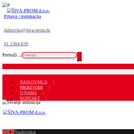
Prijava / registracija
dubravko@siva-prom.hr
01 3384-839
Pretraži ...
NASLOVNICA
PROIZVODI
O NAMA
KONTAKT
Naslovnica