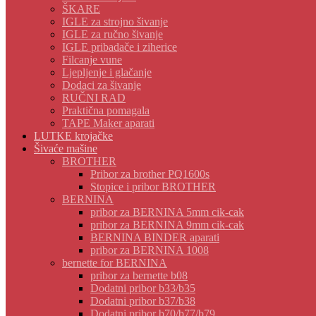
ŠKARE
IGLE za strojno šivanje
IGLE za ručno šivanje
IGLE pribadače i ziherice
Filcanje vune
Ljepljenje i glačanje
Dodaci za šivanje
RUČNI RAD
Praktična pomagala
TAPE Maker aparati
LUTKE krojačke
Šivaće mašine
BROTHER
Pribor za brother PQ1600s
Stopice i pribor BROTHER
BERNINA
pribor za BERNINA 5mm cik-cak
pribor za BERNINA 9mm cik-cak
BERNINA BINDER aparati
pribor za BERNINA 1008
bernette for BERNINA
pribor za bernette b08
Dodatni pribor b33/b35
Dodatni pribor b37/b38
Dodatni pribor b70/b77/b79