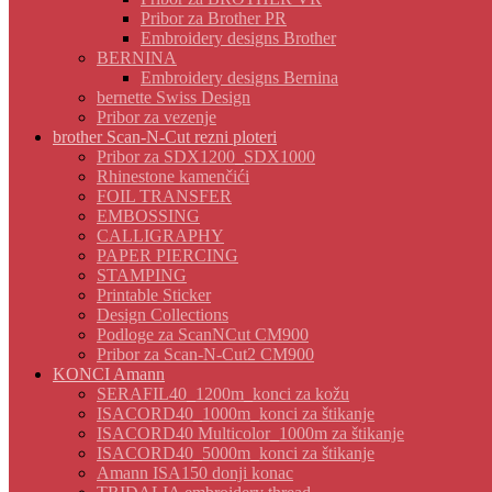
Pribor za Brother PR
Embroidery designs Brother
BERNINA
Embroidery designs Bernina
bernette Swiss Design
Pribor za vezenje
brother Scan-N-Cut rezni ploteri
Pribor za SDX1200_SDX1000
Rhinestone kamenčići
FOIL TRANSFER
EMBOSSING
CALLIGRAPHY
PAPER PIERCING
STAMPING
Printable Sticker
Design Collections
Podloge za ScanNCut CM900
Pribor za Scan-N-Cut2 CM900
KONCI Amann
SERAFIL40_1200m_konci za kožu
ISACORD40_1000m_konci za štikanje
ISACORD40 Multicolor_1000m za štikanje
ISACORD40_5000m_konci za štikanje
Amann ISA150 donji konac