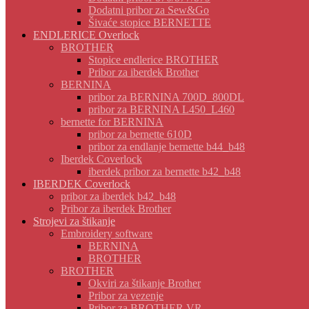
Dodatni pribor za Sew&Go
Šivaće stopice BERNETTE
ENDLERICE Overlock
BROTHER
Stopice endlerice BROTHER
Pribor za iberdek Brother
BERNINA
pribor za BERNINA 700D_800DL
pribor za BERNINA L450_L460
bernette for BERNINA
pribor za bernette 610D
pribor za endlanje bernette b44_b48
Iberdek Coverlock
iberdek pribor za bernette b42_b48
IBERDEK Coverlock
pribor za iberdek b42_b48
Pribor za iberdek Brother
Strojevi za štikanje
Embroidery software
BERNINA
BROTHER
BROTHER
Okviri za štikanje Brother
Pribor za vezenje
Pribor za BROTHER VR