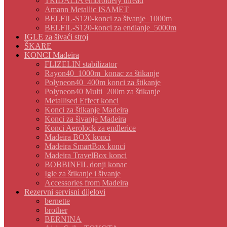
TRIDALIA embroidery thread
Amann Metallic ISAMET
BELFIL-S120-konci za šivanje_1000m
BELFIL-S120-konci za endlanje_5000m
IGLE za šivaći stroj
ŠKARE
KONCI Madeira
FLIZELIN stabilizator
Rayon40_1000m_konac za štikanje
Polyneon40_400m konci za štikanje
Polyneon40 Multi_200m za štikanje
Metallised Effect konci
Konci za štikanje Madeira
Konci za šivanje Madeira
Konci Aerolock za endlerice
Madeira BOX konci
Madeira SmartBox konci
Madeira TravelBox konci
BOBBINFIL donji konac
Igle za štikanje i šivanje
Accessories from Madeira
Rezervni servisni dijelovi
bernette
brother
BERNINA