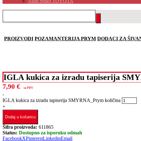
Aisin Seiko TOYOTA
PROIZVODI
POZAMANTERIJA PRYM
DODACI ZA ŠIVA
IGLA kukica za izradu tapiserija 
7,90
€
sa PDV
-
IGLA kukica za izradu tapiserija SMYRNA_Prym količina
+
Dodaj u košaricu
Šifra proizvoda:
611865
Status:
Dostupno za isporuku odmah
Facebook
X
Pinterest
Linkedin
Email