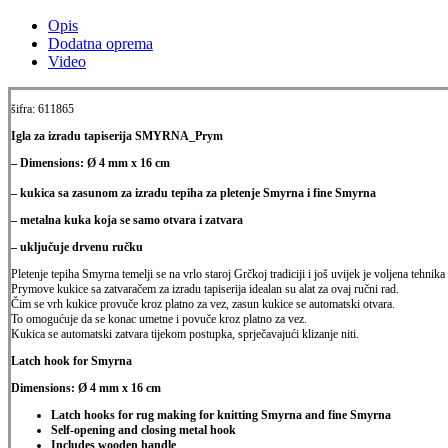
Opis
Dodatna oprema
Video
šifra: 611865
Igla za izradu tapiserija SMYRNA_Prym
– Dimensions:
Ø 4 mm x 16 cm
– kukica sa zasunom za izradu tepiha za pletenje Smyrna i fine Smyrna
– metalna kuka koja se samo otvara i zatvara
– uključuje drvenu ručku
Pletenje tepiha Smyrna temelji se na vrlo staroj Grčkoj tradiciji i još uvijek je voljena
tehnika 
Prymove kukice sa zatvaračem za izradu tapiserija idealan su alat za ovaj ručni rad.
Čim se vrh kukice provuče kroz platno za vez, zasun kukice se automatski otvara.
To omogućuje da se konac umetne i povuče kroz platno za vez.
Kukica se automatski zatvara tijekom postupka, sprječavajući klizanje niti.
Latch hook for Smyrna
Dimensions:
Ø 4 mm x 16 cm
Latch hooks for rug making for knitting Smyrna and fine Smyrna
Self-opening and closing metal hook
Includes wooden handle