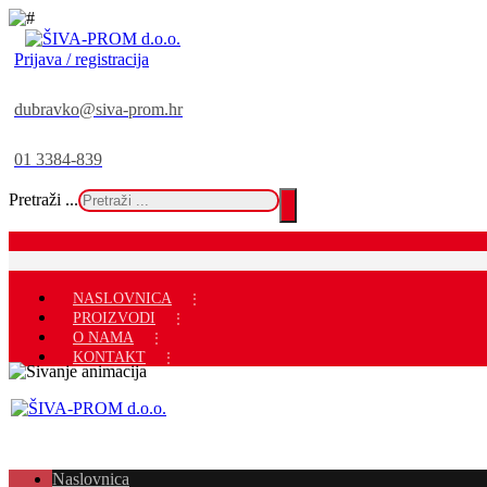
Prijava / registracija
dubravko@siva-prom.hr
01 3384-839
Pretraži ...
NASLOVNICA
PROIZVODI
O NAMA
KONTAKT
Naslovnica