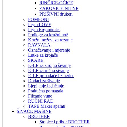
RINČICE-OČICE
ZAKOVICE-NITNE
PRIŠIVNI drukeri
POMPONI
Prym LOVE
Prym Ergonomics
Podloge za kružni nož
Kružni noževi za rezanje
RAVNALA
Označavanje i mjerenje
Lutke za krojače
ŠKARE
IGLE za strojno šivanje
IGLE za ručno šivanje
IGLE pribadače i ziherice
Dodaci za šivanje
Ljepljenje i glačanje
Praktična pomagala
Filcanje vune
RUČNI RAD
TAPE Maker aparati
ŠIVAĆE MAŠINE
BROTHER
Stopice i pribor BROTHER