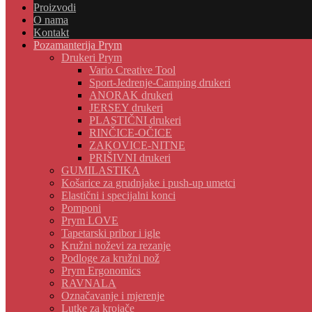
Proizvodi
O nama
Kontakt
Pozamanterija Prym
Drukeri Prym
Vario Creative Tool
Sport-Jedrenje-Camping drukeri
ANORAK drukeri
JERSEY drukeri
PLASTIČNI drukeri
RINČICE-OČICE
ZAKOVICE-NITNE
PRIŠIVNI drukeri
GUMILASTIKA
Košarice za grudnjake i push-up umetci
Elastični i specijalni konci
Pomponi
Prym LOVE
Tapetarski pribor i igle
Kružni noževi za rezanje
Podloge za kružni nož
Prym Ergonomics
RAVNALA
Označavanje i mjerenje
Lutke za krojače