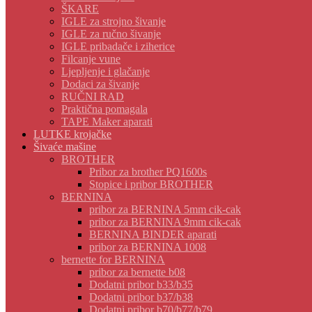
ŠKARE
IGLE za strojno šivanje
IGLE za ručno šivanje
IGLE pribadače i ziherice
Filcanje vune
Ljepljenje i glačanje
Dodaci za šivanje
RUČNI RAD
Praktična pomagala
TAPE Maker aparati
LUTKE krojačke
Šivaće mašine
BROTHER
Pribor za brother PQ1600s
Stopice i pribor BROTHER
BERNINA
pribor za BERNINA 5mm cik-cak
pribor za BERNINA 9mm cik-cak
BERNINA BINDER aparati
pribor za BERNINA 1008
bernette for BERNINA
pribor za bernette b08
Dodatni pribor b33/b35
Dodatni pribor b37/b38
Dodatni pribor b70/b77/b79