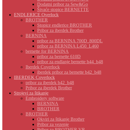
Dodatni pribor za Sew&Go
Šivaće stopice BERNETTE
ENDLERICE Overlock
BROTHER
Stopice endlerice BROTHER
Pribor za iberdek Brother
BERNINA
pribor za BERNINA 700D_800DL
pribor za BERNINA L450_L460
bernette for BERNINA
pribor za bernette 610D
pribor za endlanje bernette b44_b48
Iberdek Coverlock
iberdek pribor za bernette b42_b48
IBERDEK Coverlock
pribor za iberdek b42_b48
Pribor za iberdek Brother
Strojevi za štikanje
Embroidery software
BERNINA
BROTHER
BROTHER
Okviri za štikanje Brother
Pribor za vezenje
Pribor za BROTHER VR