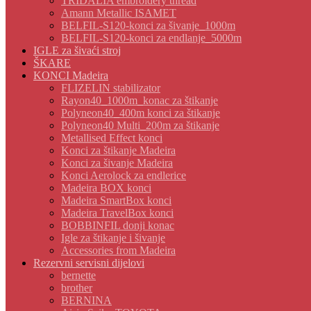
TRIDALIA embroidery thread
Amann Metallic ISAMET
BELFIL-S120-konci za šivanje_1000m
BELFIL-S120-konci za endlanje_5000m
IGLE za šivaći stroj
ŠKARE
KONCI Madeira
FLIZELIN stabilizator
Rayon40_1000m_konac za štikanje
Polyneon40_400m konci za štikanje
Polyneon40 Multi_200m za štikanje
Metallised Effect konci
Konci za štikanje Madeira
Konci za šivanje Madeira
Konci Aerolock za endlerice
Madeira BOX konci
Madeira SmartBox konci
Madeira TravelBox konci
BOBBINFIL donji konac
Igle za štikanje i šivanje
Accessories from Madeira
Rezervni servisni dijelovi
bernette
brother
BERNINA