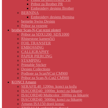
Pribor za Brother PR
Embroidery designs Brother
BERNINA
Embroidery designs Bernina
bernette Swiss Design
Pribor za vezenje
brother Scan-N-Cut rezni ploteri
Pribor za SDX1200_SDX1000
Rhinestone kamenčići
FOIL TRANSFER
EMBOSSING
CALLIGRAPHY
PAPER PIERCING
STAMPING
Printable Sticker
Design Collections
Podloge za ScanNCut CM900
Pribor za Scan-N-Cut2 CM900
KONCI Amann
SERAFIL40_1200m_konci za kožu
ISACORD40_1000m_konci za štikanje
ISACORD40 Multicolor_1000m za štikanje
ISACORD40_5000m_konci za štikanje
Amann ISA150 donji konac